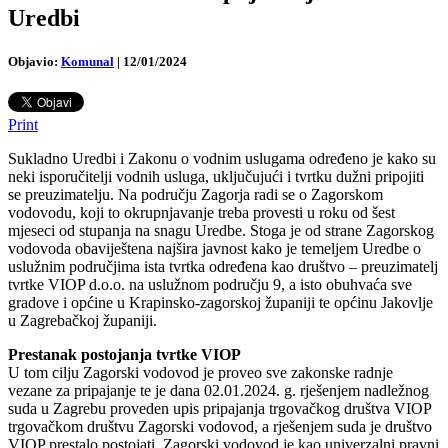
Uredbi
Objavio:
Komunal
|
12/01/2024
Print
Sukladno Uredbi i Zakonu o vodnim uslugama određeno je kako su
neki isporučitelji vodnih usluga, uključujući i tvrtku dužni pripojiti
se preuzimatelju. Na području Zagorja radi se o Zagorskom
vodovodu, koji to okrupnjavanje treba provesti u roku od šest
mjeseci od stupanja na snagu Uredbe. Stoga je od strane Zagorskog
vodovoda obaviještena najšira javnost kako je temeljem Uredbe o
uslužnim područjima ista tvrtka određena kao društvo – preuzimatelj
tvrtke VIOP d.o.o. na uslužnom području 9, a isto obuhvaća sve
gradove i općine u Krapinsko-zagorskoj županiji te općinu Jakovlje
u Zagrebačkoj županiji.
Prestanak postojanja tvrtke VIOP
U tom cilju Zagorski vodovod je proveo sve zakonske radnje
vezane za pripajanje te je dana 02.01.2024. g. rješenjem nadležnog
suda u Zagrebu proveden upis pripajanja trgovačkog društva VIOP
trgovačkom društvu Zagorski vodovod, a rješenjem suda je društvo
VIOP prestalo postojati. Zagorski vodovod je kao univerzalni pravni