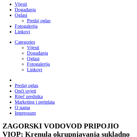
Vijesti
Događanja
Oglasi
Predaj oglas
Fotogalerija
Linkovi
Categories
Vijesti
Događanja
Oglasi
Fotogalerija
Linkovi
Predaj oglas
Opći uvjeti
Riječ urednika
Marketing i pretplata
O nama
Impressum
ZAGORSKI VODOVOD PRIPOJIO
VIOP: Krenula okrupnjavanja sukladno