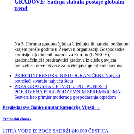
GRADOVE: Sadnja stabala postaje globalni
trend
Na 5. Forumu gradonačelnika Ujedinjenih naroda, održanom
krajem prošle godine u Ženevi u organizaciji Gospodarske
komisije Ujedinjenih naroda za Europu (UNECE),
gradonačelnici i predstavnici gradova iz cijelog svijeta
preuzeli su nove obveze za ozelenjavanje urbanih sredina.
PRIRODNI RESURSI NISU OGRANIČENI: Najveći
potrošači stvaraju najveću štetu
PRVA GRADSKA ČETVRT U POTPUNOSTI
POKRIVENA POLUPODZEMNIM SPREMNICIMA:
Sesvete kao primjer modernog gospodarenja otpadom
Pregledaj sve članke unutar kategorije Vijesti →
Prethodni članak
LITRA VODE IZ BOCE SADRŽI 240.000 ČESTICA