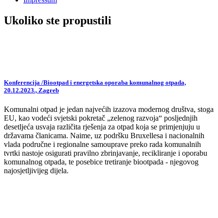
Ukoliko ste propustili
Konferencija /Biootpad i energetska oporaba komunalnog otpada,
20.12.2023., Zagreb
Komunalni otpad je jedan najvećih izazova modernog društva, stoga
EU, kao vodeći svjetski pokretač „zelenog razvoja“ posljednjih
desetljeća usvaja različita rješenja za otpad koja se primjenjuju u
državama članicama. Naime, uz podršku Bruxellesa i nacionalnih
vlada područne i regionalne samouprave preko rada komunalnih
tvrtki nastoje osigurati pravilno zbrinjavanje, recikliranje i oporabu
komunalnog otpada, te posebice tretiranje biootpada - njegovog
najosjetljivijeg dijela.