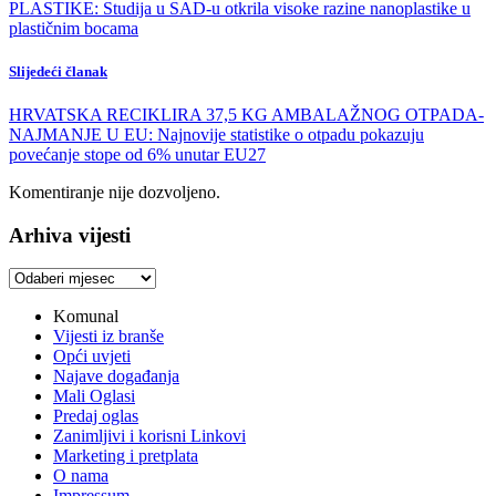
PLASTIKE: Studija u SAD-u otkrila visoke razine nanoplastike u
plastičnim bocama
Slijedeći članak
HRVATSKA RECIKLIRA 37,5 KG AMBALAŽNOG OTPADA-
NAJMANJE U EU: Najnovije statistike o otpadu pokazuju
povećanje stope od 6% unutar EU27
Komentiranje nije dozvoljeno.
Arhiva vijesti
Arhiva
vijesti
Komunal
Vijesti iz branše
Opći uvjeti
Najave događanja
Mali Oglasi
Predaj oglas
Zanimljivi i korisni Linkovi
Marketing i pretplata
O nama
Impressum