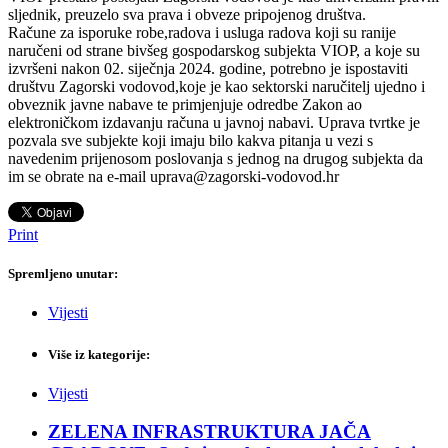
sljednik, preuzelo sva prava i obveze pripojenog društva.
Račune za isporuke robe,radova i usluga radova koji su ranije
naručeni od strane bivšeg gospodarskog subjekta VIOP, a koje su
izvršeni nakon 02. siječnja 2024. godine, potrebno je ispostaviti
društvu Zagorski vodovod,koje je kao sektorski naručitelj ujedno i
obveznik javne nabave te primjenjuje odredbe Zakon ao
elektroničkom izdavanju računa u javnoj nabavi. Uprava tvrtke je
pozvala sve subjekte koji imaju bilo kakva pitanja u vezi s
navedenim prijenosom poslovanja s jednog na drugog subjekta da
im se obrate na e-mail uprava@zagorski-vodovod.hr
Print
Spremljeno unutar:
Vijesti
Više iz kategorije:
Vijesti
ZELENA INFRASTRUKTURA JAČA