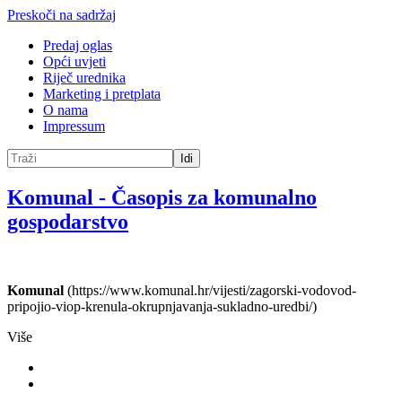
Preskoči na sadržaj
Predaj oglas
Opći uvjeti
Riječ urednika
Marketing i pretplata
O nama
Impressum
Idi
Komunal
-
Časopis za komunalno
gospodarstvo
Komunal
(https://www.komunal.hr/vijesti/zagorski-vodovod-
pripojio-viop-krenula-okrupnjavanja-sukladno-uredbi/)
Više