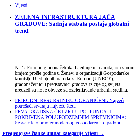
Vijesti
ZELENA INFRASTRUKTURA JAČA
GRADOVE: Sadnja stabala postaje globalni
trend
Na 5. Forumu gradonačelnika Ujedinjenih naroda, održanom
krajem prošle godine u Ženevi u organizaciji Gospodarske
komisije Ujedinjenih naroda za Europu (UNECE),
gradonačelnici i predstavnici gradova iz cijelog svijeta
preuzeli su nove obveze za ozelenjavanje urbanih sredina.
PRIRODNI RESURSI NISU OGRANIČENI: Najveći
potrošači stvaraju najveću štetu
PRVA GRADSKA ČETVRT U POTPUNOSTI
POKRIVENA POLUPODZEMNIM SPREMNICIMA:
Sesvete kao primjer modernog gospodarenja otpadom
Pregledaj sve članke unutar kategorije Vijesti →