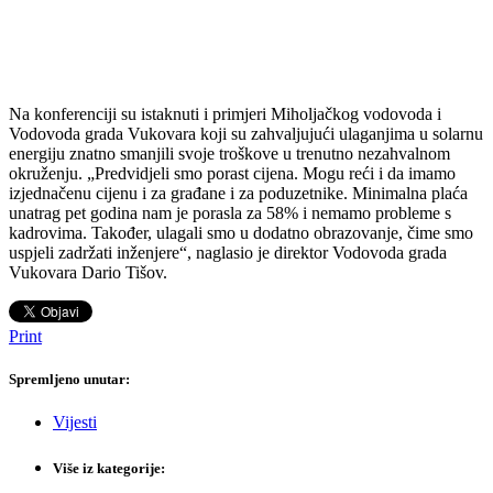
Na konferenciji su istaknuti i primjeri Miholjačkog vodovoda i
Vodovoda grada Vukovara koji su zahvaljujući ulaganjima u solarnu
energiju znatno smanjili svoje troškove u trenutno nezahvalnom
okruženju. „Predvidjeli smo porast cijena. Mogu reći i da imamo
izjednačenu cijenu i za građane i za poduzetnike. Minimalna plaća
unatrag pet godina nam je porasla za 58% i nemamo probleme s
kadrovima. Također, ulagali smo u dodatno obrazovanje, čime smo
uspjeli zadržati inženjere“, naglasio je direktor Vodovoda grada
Vukovara Dario Tišov.
Print
Spremljeno unutar:
Vijesti
Više iz kategorije: