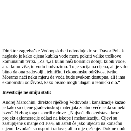
Direktor zagrebačke Vodoopskrbe i odvodnje dr. sc. Davor Poljak
naglasio je kako cijena kubika vode mora pokriti velike troškove
komunalnih tvrtki. „Za 4,21 kunu naši korisnici dobiju kubik vode,
a za kunu više, tu vodu i odvozimo. To je socijalna cijena, ali je vrlo
bitno da ona zadovolji i tehničku i ekonomsku održivost tvrtke.
Moramo naći neku mjeru da voda bude svakom dostupna, ali i ima
ekonomsku održivost, kako bismo mogli ulagati u tehnički dio.“
Investicije ne smiju stati!
Andrej Marochini, direktor riječkog Vodovoda i kanalizacije kazao
je kako su cijene građevinskog materijala znatno veće te da su neki
izvođači zbog toga usporili radove. „Najveći dio sredstava kroz
projekt aglomeracije odlazi na iskope i mehanizaciju. Cijevi su
zastupljene s manje od 10%, ali asfalt će jako utjecati na konačnu
cijenu. Izvođači su usporili radove, ali to nije rješenje. Dok ne dođu