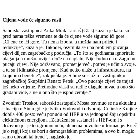
Cijena vode će sigurno rasti
Saborska zastupnica Anka Mrak Taritaš (Glas) kazala je kako su
pred nama teška vremena te da će cijene vode sigurno ići gore.
„Cijene će ići gore. Tu nema izbora, a možda nam prijete i
redukcije“, kazala je. Također, osvrnula se i na problem pucanja
cijevi diljem zagrebačkog područja. „To što se godinama ignoriralo
ulaganja u mrežu, uvijek dođe na naplatu. Nije čudno da u Zagrebu
pucaju cijevi. Nije održavano, promet je veći, potres je učinio svoje,
a tu su i klimatske promjene. Kad netko ulaže u infrastrukturu, na
kraju ima benefite“, zaključila je. S time se složio i zastupnik u
zagrebačkoj Skupštini Renato Petek. „Ovo pucanje cijevi će trajati
još neko vrijeme. Prethodne vlasti su radije ulagale novac u ono što
građani vide, a ne u ono što je ispod zemlje.“
Zvonimir Troskot, saborski zastupnik Mosta osvrnuo se na aktualnu
situaciju u Sinju gdje je tvrtka Vodovod i odvodnja Cetinske Krajine
dobila 400 posto veću ponudu od HEP-a za jednogodišnju opskrbu
električnom energijom. „Zatraženi su sastanci i s HEP-om i s
državom jer je to ogromni udar, ali nema povratne informacije. Riječ
je o regiji koja se bori s demografskim problemima, a ovo bi moglo
samo ubrzati taj trend“, naglasio je.