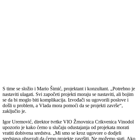
S time se složio i Mario Šimić, projektant i konzultant. „Potrebno je
nastaviti ulagati. Svi započeti projekti moraju se nastaviti, ali bojim
se da bi moglo biti komplikacija. Izvođači su ugovorili poslove i
došli u problem, a Vlada mora pomoći da se projekti završe“,
zaključio je.
Igor Uremović, direktor tvrtke VIO Žrnovnica Crikvenica Vinodol
upozorio je kako ćemo u slučaju odustajanja od projekata morati
vratiti dobivena sredstva. „Mi smo se kroz ugovore o dodjeli
sredstava obvezali da ćemo projekte završiti. Ne možemo stati. Ako