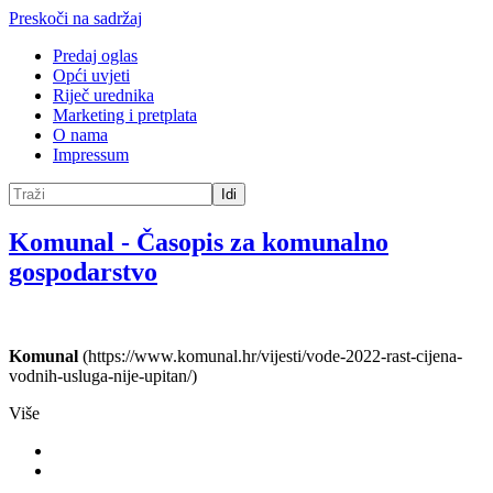
Preskoči na sadržaj
Predaj oglas
Opći uvjeti
Riječ urednika
Marketing i pretplata
O nama
Impressum
Idi
Komunal
-
Časopis za komunalno
gospodarstvo
Komunal
(https://www.komunal.hr/vijesti/vode-2022-rast-cijena-
vodnih-usluga-nije-upitan/)
Više