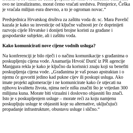
ovo ne izrealiziramo, morat ćemo vraćati sredstva. Primjerice, Češka
je vraćala milijun eura dnevno, a to je ogroman novac.“
Predsjednica Hrvatskog društva za zaštitu voda dr. sc. Mara Pavelić
kazala je kako su investicije od ključne važnosti jer će doprinijeti
razvoju cijele Hrvatske i donijeti brojne koristi za građane i
gospodarske subjekte, ali i zaštitu voda.
Kako komunicirati nove cijene vodnih usluga?
Na konferenciji je bilo riječi i o načinu komunikacije s građanima o
poskupljenju cijena vode. Anamarija Hrvoić Đurić iz PR agencije
Manjgura rekla je kako je ključno da korisnici znaju koji su benefiti
poskupljenja cijena vode. „Građanima je vaš posao apstraktan i o
njemu će govoriti jedino kad pukne cijev ili poskupi usluga. Ako
imate projekt aglomeracije i ne komunicirate kako će utjecati na
njihovu kvalitetu života, njima neće ništa značiti što je vrijedan 300
milijuna kuna. Morate biti vizualni i doslovno objasniti što znači.
Isto je s poskupljenjem usluge – morate reći za koju namjenu
poskupljuju usluge te objasniti koje su alternative, uključujući
propadanje infrastrukture, obustavu usluge i slično.“