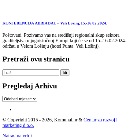
KONFERENCIJA ADRIA BAU – Veli Lošinj, 15.-16.02.2024.
Poštovani, Pozivamo vas na središnji regionalni skup sektora
graditeljstva u jugoistočnoj Europi koji će se od 15.-16.02.2024.
održati u Velom Lošinju (hotel Punta, Veli Lošinj).
Pretraži ovu stranicu
Pregledaj Arhivu
Pregledaj
Arhivu
© Copyright 2015 - 2026, Komunal.hr &
Centar za razvoj i
marketing d.o.o.
Natrag na vrh ↑