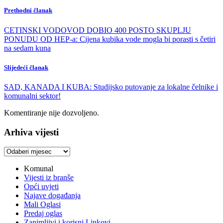
Prethodni članak
CETINSKI VODOVOD DOBIO 400 POSTO SKUPLJU
PONUDU OD HEP-a: Cijena kubika vode mogla bi porasti s četiri
na sedam kuna
Slijedeći članak
SAD, KANADA I KUBA: Studijsko putovanje za lokalne čelnike i
komunalni sektor!
Komentiranje nije dozvoljeno.
Arhiva vijesti
Arhiva
vijesti
Komunal
Vijesti iz branše
Opći uvjeti
Najave događanja
Mali Oglasi
Predaj oglas
Zanimljivi i korisni Linkovi