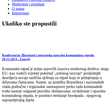
Marketing i pretplata
O nama
Impressum
Ukoliko ste propustili
Konferencija /Biootpad i energetska oporaba komunalnog otpada,
20.12.2023., Zagreb
Komunalni otpad je jedan najvećih izazova modernog društva, stoga
EU, kao vodeći svjetski pokretač „zelenog razvoja“ posljednjih
desetljeća usvaja različita rješenja za otpad koja se primjenjuju u
državama članicama. Naime, uz podršku Bruxellesa i nacionalnih
vlada područne i regionalne samouprave preko rada komunalnih
tvrtki nastoje osigurati pravilno zbrinjavanje, recikliranje i oporabu
komunalnog otpada, te posebice tretiranje biootpada - njegovog
najosjetljivijeg dijela.