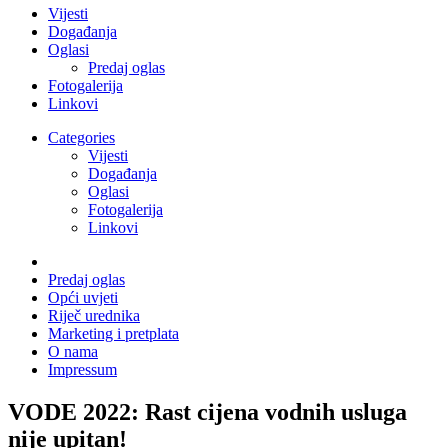
Vijesti
Događanja
Oglasi
Predaj oglas
Fotogalerija
Linkovi
Categories
Vijesti
Događanja
Oglasi
Fotogalerija
Linkovi
Predaj oglas
Opći uvjeti
Riječ urednika
Marketing i pretplata
O nama
Impressum
VODE 2022: Rast cijena vodnih usluga
nije upitan!