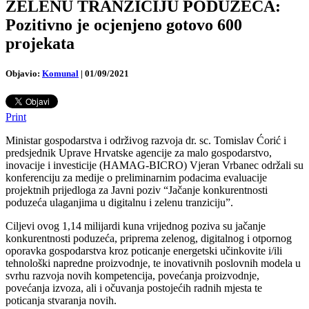
ZELENU TRANZICIJU PODUZEĆA:
Pozitivno je ocjenjeno gotovo 600
projekata
Objavio:
Komunal
|
01/09/2021
Print
Ministar gospodarstva i održivog razvoja dr. sc. Tomislav Ćorić i
predsjednik Uprave Hrvatske agencije za malo gospodarstvo,
inovacije i investicije (HAMAG-BICRO) Vjeran Vrbanec održali su
konferenciju za medije o preliminarnim podacima evaluacije
projektnih prijedloga za Javni poziv “Jačanje konkurentnosti
poduzeća ulaganjima u digitalnu i zelenu tranziciju”.
Ciljevi ovog 1,14 milijardi kuna vrijednog poziva su jačanje
konkurentnosti poduzeća, priprema zelenog, digitalnog i otpornog
oporavka gospodarstva kroz poticanje energetski učinkovite i/ili
tehnološki napredne proizvodnje, te inovativnih poslovnih modela u
svrhu razvoja novih kompetencija, povećanja proizvodnje,
povećanja izvoza, ali i očuvanja postojećih radnih mjesta te
poticanja stvaranja novih.