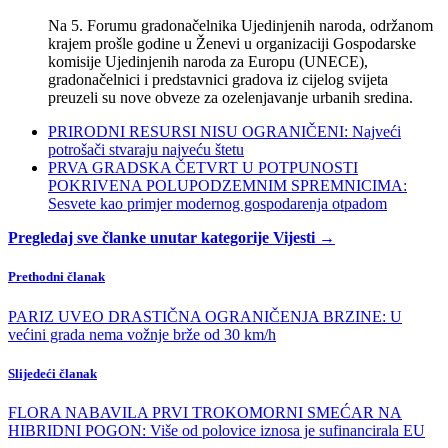
Na 5. Forumu gradonačelnika Ujedinjenih naroda, održanom
krajem prošle godine u Ženevi u organizaciji Gospodarske
komisije Ujedinjenih naroda za Europu (UNECE),
gradonačelnici i predstavnici gradova iz cijelog svijeta
preuzeli su nove obveze za ozelenjavanje urbanih sredina.
PRIRODNI RESURSI NISU OGRANIČENI: Najveći
potrošači stvaraju najveću štetu
PRVA GRADSKA ČETVRT U POTPUNOSTI
POKRIVENA POLUPODZEMNIM SPREMNICIMA:
Sesvete kao primjer modernog gospodarenja otpadom
Pregledaj sve članke unutar kategorije Vijesti →
Prethodni članak
PARIZ UVEO DRASTIČNA OGRANIČENJA BRZINE: U
većini grada nema vožnje brže od 30 km/h
Slijedeći članak
FLORA NABAVILA PRVI TROKOMORNI SMEĆAR NA
HIBRIDNI POGON: Više od polovice iznosa je sufinancirala EU