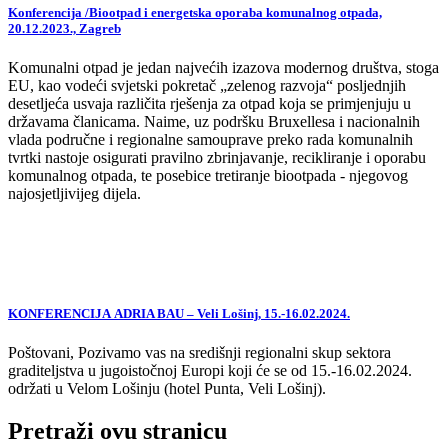
Konferencija /Biootpad i energetska oporaba komunalnog otpada,
20.12.2023., Zagreb
Komunalni otpad je jedan najvećih izazova modernog društva, stoga
EU, kao vodeći svjetski pokretač „zelenog razvoja“ posljednjih
desetljeća usvaja različita rješenja za otpad koja se primjenjuju u
državama članicama. Naime, uz podršku Bruxellesa i nacionalnih
vlada područne i regionalne samouprave preko rada komunalnih
tvrtki nastoje osigurati pravilno zbrinjavanje, recikliranje i oporabu
komunalnog otpada, te posebice tretiranje biootpada - njegovog
najosjetljivijeg dijela.
KONFERENCIJA ADRIA BAU – Veli Lošinj, 15.-16.02.2024.
Poštovani, Pozivamo vas na središnji regionalni skup sektora
graditeljstva u jugoistočnoj Europi koji će se od 15.-16.02.2024.
održati u Velom Lošinju (hotel Punta, Veli Lošinj).
Pretraži ovu stranicu