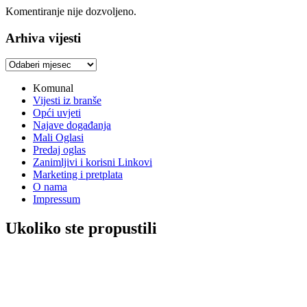
Komentiranje nije dozvoljeno.
Arhiva vijesti
Arhiva
vijesti
Komunal
Vijesti iz branše
Opći uvjeti
Najave događanja
Mali Oglasi
Predaj oglas
Zanimljivi i korisni Linkovi
Marketing i pretplata
O nama
Impressum
Ukoliko ste propustili