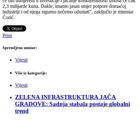
će biti usmjereni u investicije i jačanje konkurentnosti iznosit će čak
2,3 milijarde kuna. Dakle, imamo jasan smjer potpore domaćoj
industriji i od njega sigurno nećemo odustati”, zaključio je ministar
Ćorić.
Print
Spremljeno unutar:
Vijesti
Više iz kategorije:
Vijesti
ZELENA INFRASTRUKTURA JAČA
GRADOVE: Sadnja stabala postaje globalni
trend