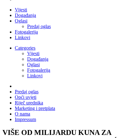
Vijesti
Događanja
Oglasi
Predaj oglas
Fotogalerija
Linkovi
Categories
Vijesti
Događanja
Oglasi
Fotogalerija
Linkovi
Predaj oglas
Opći uvjeti
Riječ urednika
Marketing i pretplata
O nama
Impressum
VIŠE OD MILIJARDU KUNA ZA