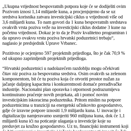
„Ukupna vrijednost bespovratnih potpora koje će se dodijeliti ovim
Pozivom iznosi 1,14 milijarde kuna, a procjenjujemo da se uz
sredstva korisnika zatvara investicijski ciklus u vrijednosti više od
3,6 milijardi kuna. To nam govori da 1 kuna bespovratnih sredstava
ovakvih vrsta poziva veže na investicijski ciklus dodatne 3 kune na
početnu vrijednost. Dokaz je to da je Poziv kvalitetno programiran i
da upravo ovakvu vrstu poziva hrvatski poduzetnici trebaju“,
naglasio je predsjednik Uprave Vrbanec.
Pozitivno je ocjenjeno 597 projektnih prijedloga, što je čak 70,9 %
od ukupno zaprimljenih projektnih prijedloga.
“Hrvatski poduzetnici u nadolazećem razdoblju mogu očekivati
čitav niz poziva za bespovratna sredstva. Osim ovakvih sa zelenom
komponentom, bit će tu poziva koja će otvoriti prostor nužan za
jačanje daljnjeg kapaciteta i konkurentnosti domaće prerađivačke
industrije. Nacionalni plan oporavka i otpornosti podrazumijeva
kontinuirano praćenje novih projekata, ali i pomoć novim
investicijskim iskoracima poduzetnika. Pritom mislim na potpore
poduzetnicima u tranziciji na energetski učinkovito gospodarstvo,
gdje će izravne potpore iznositi 1,9 milijardu kuna. U inovacije i
digitalizaciju namjeravamo usmjeriti 960 milijuna kuna, dok će 1,1
milijardi kuna ići na poticanje ulaganja u investicije koje su
preduvjet za kružno gospodarstvo. Uz to, financijski instrumenti koji