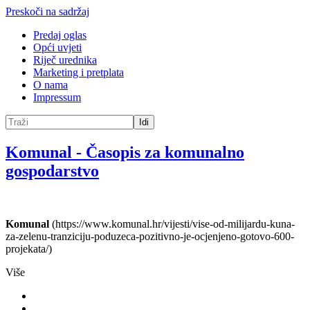
Preskoči na sadržaj
Predaj oglas
Opći uvjeti
Riječ urednika
Marketing i pretplata
O nama
Impressum
Idi
Komunal
-
Časopis za komunalno
gospodarstvo
Komunal
(https://www.komunal.hr/vijesti/vise-od-milijardu-kuna-
za-zelenu-tranziciju-poduzeca-pozitivno-je-ocjenjeno-gotovo-600-
projekata/)
Više