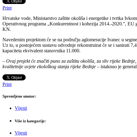
Print
Hrvatske vode, Ministarstvo zaštite okoliša i energetike i tvrtka Ivk
Operativnog programa „Konkurentnost i kohezija 2014.-2020.”, EU ga 
KN.
Navedenim projektom će se na području aglomeracije Ivanec u segmentu 
Uz to, u postojećem sustavu odvodnje rekonstruirat će se i sanirati 7,4
kapaciteta ekvivalent stanovnika 11.000.
–
Ovaj projekt će značiti puno za zaštitu okoliša, za sliv rijeke Bed
kvalitetnije uvjete ekološkog stanja rijeke Bednje
– istaknuo je genera
Print
Spremljeno unutar:
Vijesti
Više iz kategorije:
Vijesti