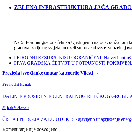
ZELENA INFRASTRUKTURA JAČA GRADOVE: Sad
Na 5. Forumu gradonačelnika Ujedinjenih naroda, održanom kra
gradova iz cijelog svijeta preuzeli su nove obveze za ozelenjava
PRIRODNI RESURSI NISU OGRANIČENI: Najveći potrošači s
PRVA GRADSKA ČETVRT U POTPUNOSTI POKRIVENA POL
Pregledaj sve članke unutar kategorije Vijesti →
Prethodni članak
DALJNJE PROŠIRENJE CENTRALNOG RIJEČKOG GROBLJA: Drenova
Slijedeći članak
ČISTA ENERGIJA ZA EU OTOKE: Najavljeno unaprjeđenje energetsk
Komentiranje nije dozvoljeno.