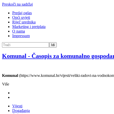
Preskoči na sadržaj
Predaj oglas
Opći uvjeti
Riječ urednika
Marketing i pretplata
O nama
Impressum
Idi
Komunal
-
Časopis za komunalno gospoda
Komunal
(https://www.komunal.hr/vijesti/veliki-radovi-na-vodnokom
Više
Vijesti
Događanja