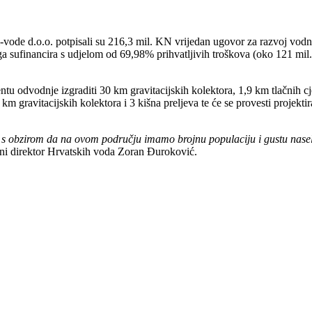
om-vode d.o.o. potpisali su 216,3 mil. KN vrijedan ugovor za razvoj vod
sufinancira s udjelom od 69,98% prihvatljivih troškova (oko 121 mil. 
odvodnje izgraditi 30 km gravitacijskih kolektora, 1,9 km tlačnih cjev
 km gravitacijskih kolektora i 3 kišna preljeva te će se provesti projekt
nje, s obzirom da na ovom području imamo brojnu populaciju i gustu nase
lni direktor Hrvatskih voda Zoran Đuroković.