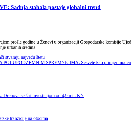
nja stabala postaje globalni trend
jem prošle godine u Ženevi u organizaciji Gospodarske komisije Ujed
nje urbanih sredina.
tvaraju najveću štetu
UPODZEMNIM SPREMNICIMA: Sesvete kao primjer modernog 
 se širi investicijom od 4,9 mil. KN
e tranzicije na otocima