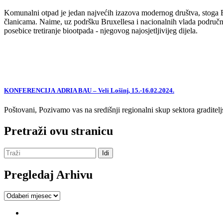
Komunalni otpad je jedan najvećih izazova modernog društva, stoga EU,
članicama. Naime, uz podršku Bruxellesa i nacionalnih vlada područne
posebice tretiranje biootpada - njegovog najosjetljivijeg dijela.
KONFERENCIJA ADRIA BAU – Veli Lošinj, 15.-16.02.2024.
Poštovani, Pozivamo vas na središnji regionalni skup sektora graditelj
Pretraži ovu stranicu
Pregledaj Arhivu
Pregledaj
Arhivu