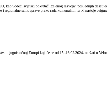
 kao vodeći svjetski pokretač „zelenog razvoja“ posljednjih desetljeća
 i regionalne samouprave preko rada komunalnih tvrtki nastoje osigurat
stva u jugoistočnoj Europi koji će se od 15.-16.02.2024. održati u Velom