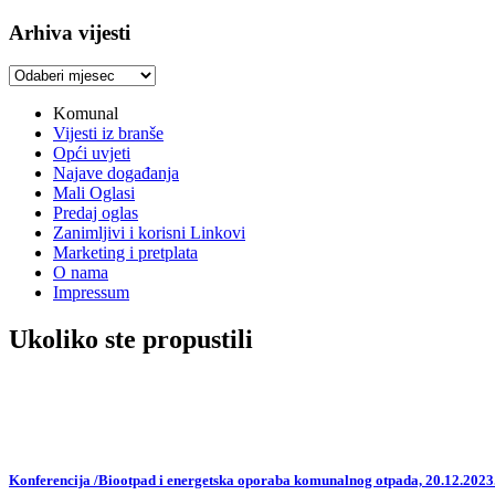
Arhiva vijesti
Arhiva
vijesti
Komunal
Vijesti iz branše
Opći uvjeti
Najave događanja
Mali Oglasi
Predaj oglas
Zanimljivi i korisni Linkovi
Marketing i pretplata
O nama
Impressum
Ukoliko ste propustili
Konferencija /Biootpad i energetska oporaba komunalnog otpada, 20.12.2023