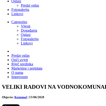
Oglasi
Predaj oglas
Fotogalerija
Linkovi
Categories
Vijesti
Događanja
Oglasi
Fotogalerija
Linkovi
Predaj oglas
Opći uvjeti
Riječ urednika
Marketing i pretplata
O nama
Impressum
VELIKI RADOVI NA VODNOKOMUNALNOJ 
Objavio:
Komunal
|
15/06/2020