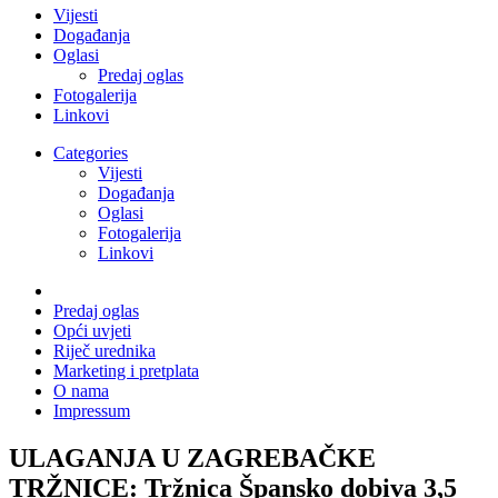
Vijesti
Događanja
Oglasi
Predaj oglas
Fotogalerija
Linkovi
Categories
Vijesti
Događanja
Oglasi
Fotogalerija
Linkovi
Predaj oglas
Opći uvjeti
Riječ urednika
Marketing i pretplata
O nama
Impressum
ULAGANJA U ZAGREBAČKE
TRŽNICE: Tržnica Špansko dobiva 3,5