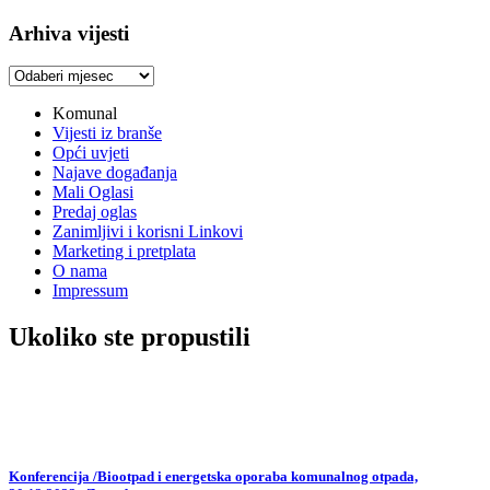
Arhiva vijesti
Arhiva
vijesti
Komunal
Vijesti iz branše
Opći uvjeti
Najave događanja
Mali Oglasi
Predaj oglas
Zanimljivi i korisni Linkovi
Marketing i pretplata
O nama
Impressum
Ukoliko ste propustili
Konferencija /Biootpad i energetska oporaba komunalnog otpada,