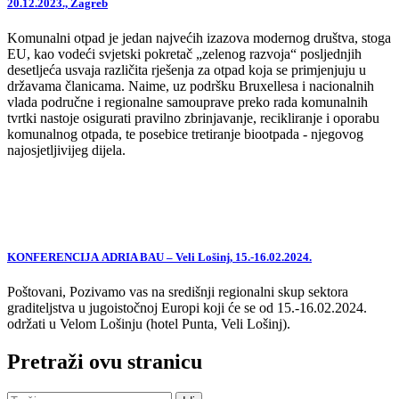
20.12.2023., Zagreb
Komunalni otpad je jedan najvećih izazova modernog društva, stoga
EU, kao vodeći svjetski pokretač „zelenog razvoja“ posljednjih
desetljeća usvaja različita rješenja za otpad koja se primjenjuju u
državama članicama. Naime, uz podršku Bruxellesa i nacionalnih
vlada područne i regionalne samouprave preko rada komunalnih
tvrtki nastoje osigurati pravilno zbrinjavanje, recikliranje i oporabu
komunalnog otpada, te posebice tretiranje biootpada - njegovog
najosjetljivijeg dijela.
KONFERENCIJA ADRIA BAU – Veli Lošinj, 15.-16.02.2024.
Poštovani, Pozivamo vas na središnji regionalni skup sektora
graditeljstva u jugoistočnoj Europi koji će se od 15.-16.02.2024.
održati u Velom Lošinju (hotel Punta, Veli Lošinj).
Pretraži ovu stranicu