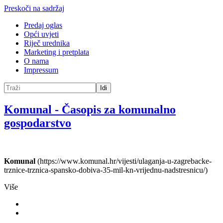
Preskoči na sadržaj
Predaj oglas
Opći uvjeti
Riječ urednika
Marketing i pretplata
O nama
Impressum
Idi
Komunal
-
Časopis za komunalno
gospodarstvo
Komunal
(https://www.komunal.hr/vijesti/ulaganja-u-zagrebacke-
trznice-trznica-spansko-dobiva-35-mil-kn-vrijednu-nadstresnicu/)
Više