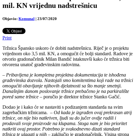
mil. KN vrijednu nadstrešnicu
Objavio:
Komunal
|
23/07/2020
Print
Tržnica Špansko uskoro će dobiti nadstrešnicu. Riječ je o projektu
vrijednom oko 3,5 mil. KN, a omogućit će bolji standard. Radove je
otvorio gradonačelnik Milan Bandić istaknuvši kako će tržnica biti
otvorena unatoč građevinskim radovima.
–
Pribavljena je kompletna projektna dokumentacija te ishođena
građevinska dozvola. Nastojali smo komitentima koji rade na tržnici
omogućiti obavljanje njihovih djelatnosti sa što manje smetnji.
Današnjim danom poslovanje tržnice prebačeno je na parkiralište
pored same tržnice
– poručio je direktor tržnice Stanko Gačić.
Dodao je i kako će se nastaviti s podizanjem standarda na svim
zagrebačkim tržnicama. –
Od kada je izgrađen ovaj prekrasan atrij
tržnice, on nije bio natkriven, ljudi su do jučer ovdje radili i
prodavali svoje proizvode na klupama. Stoga nam je bio prioritet
natkriti ovaj prostor. Potrebno je svakodnevno dizati standard
tržnica te ulagati u njih
– zaključio je gradonačelnik. Visina stropa