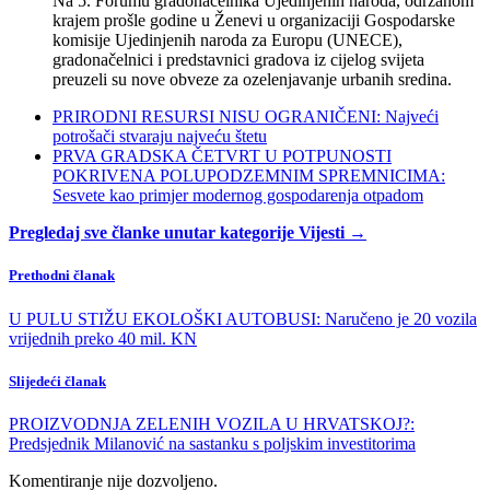
Na 5. Forumu gradonačelnika Ujedinjenih naroda, održanom
krajem prošle godine u Ženevi u organizaciji Gospodarske
komisije Ujedinjenih naroda za Europu (UNECE),
gradonačelnici i predstavnici gradova iz cijelog svijeta
preuzeli su nove obveze za ozelenjavanje urbanih sredina.
PRIRODNI RESURSI NISU OGRANIČENI: Najveći
potrošači stvaraju najveću štetu
PRVA GRADSKA ČETVRT U POTPUNOSTI
POKRIVENA POLUPODZEMNIM SPREMNICIMA:
Sesvete kao primjer modernog gospodarenja otpadom
Pregledaj sve članke unutar kategorije Vijesti →
Prethodni članak
U PULU STIŽU EKOLOŠKI AUTOBUSI: Naručeno je 20 vozila
vrijednih preko 40 mil. KN
Slijedeći članak
PROIZVODNJA ZELENIH VOZILA U HRVATSKOJ?:
Predsjednik Milanović na sastanku s poljskim investitorima
Komentiranje nije dozvoljeno.