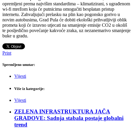
opremljeni prema najvišim standardima – klimatizirani, s ugrađenom
wi-fi mrežom koja će putnicima omogućiti besplatan pristup
internetu. Zahvaljujući prelasku na plin kao pogonsko gorivo u
novim autobusima, Grad Pula će dobiti ekološki prihvatljiviji oblik
prometa koji će izravno utjecati na smanjenje emisije CO2 u okoliš
te posljedično povećanje kakvoće zraka, uz nezanemarivo smanjenje
buke u gradu.
Print
Spremljeno unutar:
Vijesti
Više iz kategorije:
Vijesti
ZELENA INFRASTRUKTURA JAČA
GRADOVE: Sadnja stabala postaje globalni
trend