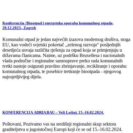
Konferencija /Biootpad i energetska oporaba komunalnog otpada,
20.12.2023., Zagreb
Komunalni otpad je jedan najvećih izazova modernog društva, stoga
EU, kao vodeći svjetski pokretač „zelenog razvoja“ posljednjih
desetljeća usvaja različita rješenja za otpad koja se primjenjuju u
državama članicama. Naime, uz podršku Bruxellesa i nacionalnih
vlada područne i regionalne samouprave preko rada komunalnih
tvrtki nastoje osigurati pravilno zbrinjavanje, recikliranje i oporabu
komunalnog otpada, te posebice tretiranje biootpada - njegovog
najosjetljivijeg dijela.
KONFERENCIJA ADRIA BAU – Veli Lošinj, 15.-16.02.2024.
Poštovani, Pozivamo vas na središnji regionalni skup sektora
graditeljstva u jugoistočnoj Europi koji će se od 15.-16.02.2024.