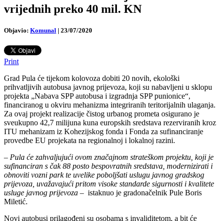
vrijednih preko 40 mil. KN
Objavio:
Komunal
|
23/07/2020
Print
Grad Pula će tijekom kolovoza dobiti 20 novih, ekološki
prihvatljivih autobusa javnog prijevoza, koji su nabavljeni u sklopu
projekta „Nabava SPP autobusa i izgradnja SPP punionice“,
financiranog u okviru mehanizma integriranih teritorijalnih ulaganja.
Za ovaj projekt realizacije čistog urbanog prometa osigurano je
sveukupno 42,7 milijuna kuna europskih sredstava rezerviranih kroz
ITU mehanizam iz Kohezijskog fonda i Fonda za sufinanciranje
provedbe EU projekata na regionalnoj i lokalnoj razini.
–
Pula će zahvaljujući ovom značajnom strateškom projektu, koji je
sufinanciran s čak 88 posto bespovratnih sredstava, modernizirati i
obnoviti vozni park te uvelike poboljšati uslugu javnog gradskog
prijevoza, uvažavajući pritom visoke standarde sigurnosti i kvalitete
usluge javnog prijevoza
– istaknuo je gradonačelnik Pule Boris
Miletić.
Novi autobusi prilagođeni su osobama s invaliditetom, a bit će