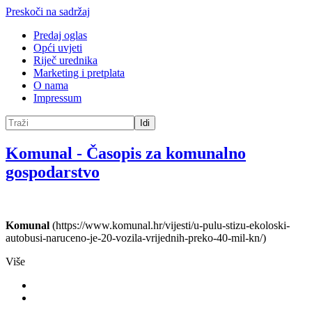
Preskoči na sadržaj
Predaj oglas
Opći uvjeti
Riječ urednika
Marketing i pretplata
O nama
Impressum
Idi
Komunal
-
Časopis za komunalno
gospodarstvo
Komunal
(https://www.komunal.hr/vijesti/u-pulu-stizu-ekoloski-
autobusi-naruceno-je-20-vozila-vrijednih-preko-40-mil-kn/)
Više