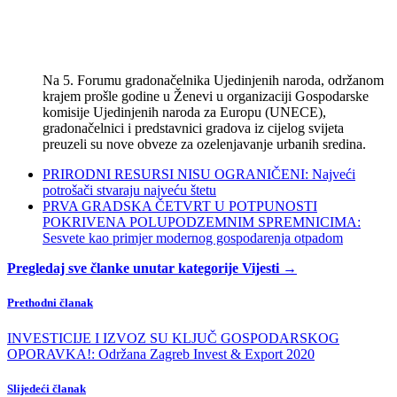
Na 5. Forumu gradonačelnika Ujedinjenih naroda, održanom
krajem prošle godine u Ženevi u organizaciji Gospodarske
komisije Ujedinjenih naroda za Europu (UNECE),
gradonačelnici i predstavnici gradova iz cijelog svijeta
preuzeli su nove obveze za ozelenjavanje urbanih sredina.
PRIRODNI RESURSI NISU OGRANIČENI: Najveći
potrošači stvaraju najveću štetu
PRVA GRADSKA ČETVRT U POTPUNOSTI
POKRIVENA POLUPODZEMNIM SPREMNICIMA:
Sesvete kao primjer modernog gospodarenja otpadom
Pregledaj sve članke unutar kategorije Vijesti →
Prethodni članak
INVESTICIJE I IZVOZ SU KLJUČ GOSPODARSKOG
OPORAVKA!: Održana Zagreb Invest & Export 2020
Slijedeći članak