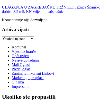
ULAGANJA U ZAGREBAČKE TRŽNICE: Tržnica Špansko
dobiva 3,5 mil. KN vrijednu nadstrešnicu
Komentiranje nije dozvoljeno.
Arhiva vijesti
Arhiva
vijesti
Komunal
Vijesti iz branše
Opći uvjeti
Najave događanja
Mali Oglasi
Predaj oglas
Zanimljivi i korisni Linkovi
Marketing i pretplata
O nama
Impressum
Ukoliko ste propustili