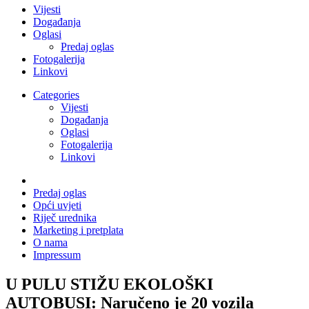
Vijesti
Događanja
Oglasi
Predaj oglas
Fotogalerija
Linkovi
Categories
Vijesti
Događanja
Oglasi
Fotogalerija
Linkovi
Predaj oglas
Opći uvjeti
Riječ urednika
Marketing i pretplata
O nama
Impressum
U PULU STIŽU EKOLOŠKI
AUTOBUSI: Naručeno je 20 vozila