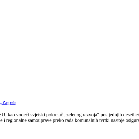
., Zagreb
 kao vodeći svjetski pokretač „zelenog razvoja“ posljednjih desetljeća
 i regionalne samouprave preko rada komunalnih tvrtki nastoje osigurat