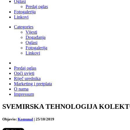
Oglasi
Predaj oglas
Fotogalerija
Linkovi
Categories
Vijesti
Događanja
Oglasi
Fotogalerija
Linkovi
Predaj oglas
Opći uvjeti
Riječ urednika
Marketing i pretplata
O nama
Impressum
SVEMIRSKA TEHNOLOGIJA KOLEKTOR SIS
Objavio:
Komunal
|
25/10/2019