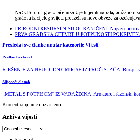
Na 5. Forumu gradonačelnika Ujedinjenih naroda, održanom kra
gradova iz cijelog svijeta preuzeli su nove obveze za ozelenjava
PRIRODNI RESURSI NISU OGRANIČENI: Najveći potrošači s
PRVA GRADSKA ČETVRT U POTPUNOSTI POKRIVENA POL
Pregledaj sve članke unutar kategorije Vijesti →
Prethodni članak
RJEŠENJE ZA NEUGODNE MIRISE IZ PROČISTAČA: Bor-plastika pr
Slijedeći članak
„METAL S POTPISOM“ IZ VARAŽDINA: Armature i fazonski komad
Komentiranje nije dozvoljeno.
Arhiva vijesti
Arhiva
vijesti
Komunal