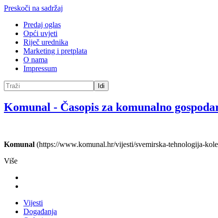
Preskoči na sadržaj
Predaj oglas
Opći uvjeti
Riječ urednika
Marketing i pretplata
O nama
Impressum
Idi
Komunal
-
Časopis za komunalno gospoda
Komunal
(https://www.komunal.hr/vijesti/svemirska-tehnologija-kolekt
Više
Vijesti
Događanja