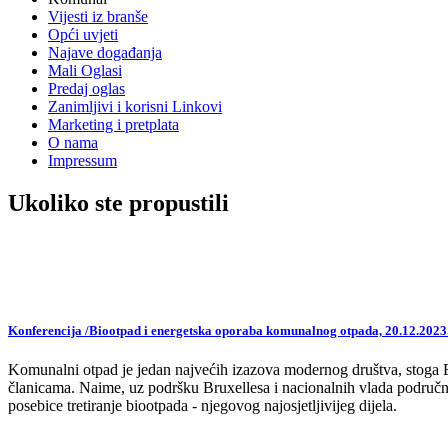
Vijesti iz branše
Opći uvjeti
Najave događanja
Mali Oglasi
Predaj oglas
Zanimljivi i korisni Linkovi
Marketing i pretplata
O nama
Impressum
Ukoliko ste propustili
Konferencija /Biootpad i energetska oporaba komunalnog otpada, 20.12.2023
Komunalni otpad je jedan najvećih izazova modernog društva, stoga EU,
članicama. Naime, uz podršku Bruxellesa i nacionalnih vlada područne
posebice tretiranje biootpada - njegovog najosjetljivijeg dijela.