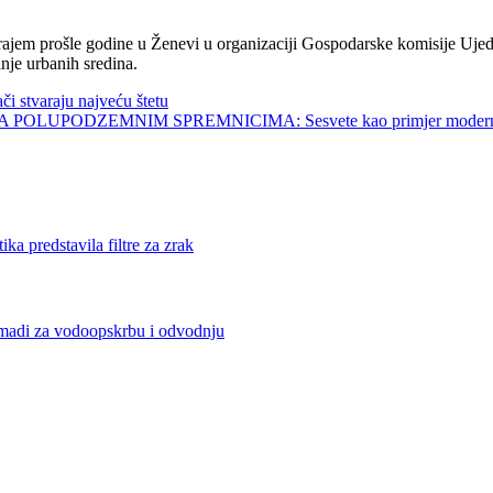
jem prošle godine u Ženevi u organizaciji Gospodarske komisije Ujed
nje urbanih sredina.
tvaraju najveću štetu
UPODZEMNIM SPREMNICIMA: Sesvete kao primjer modernog 
edstavila filtre za zrak
i za vodoopskrbu i odvodnju