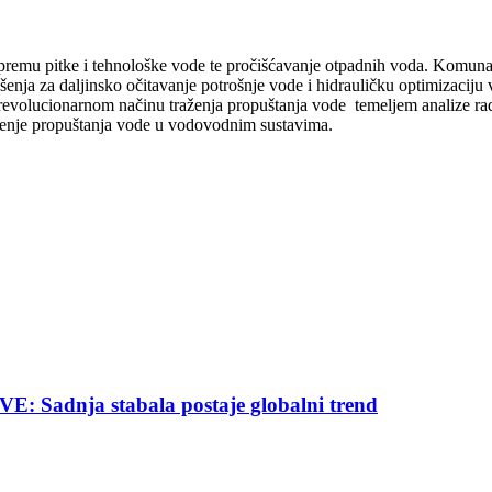
pripremu pitke i tehnološke vode te pročišćavanje otpadnih voda. Komunal
šenja za daljinsko očitavanje potrošnje vode i hidrauličku optimizaciju 
 revolucionarnom načinu traženja propuštanja vode temeljem analize rada
aženje propuštanja vode u vodovodnim sustavima.
nja stabala postaje globalni trend