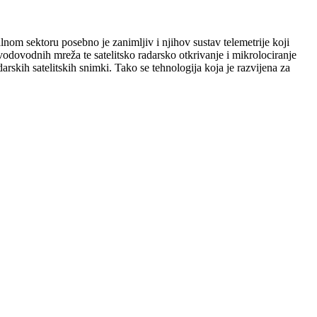
nom sektoru posebno je zanimljiv i njihov sustav telemetrije koji
vodovodnih mreža te satelitsko radarsko otkrivanje i mikrolociranje
rskih satelitskih snimki. Tako se tehnologija koja je razvijena za