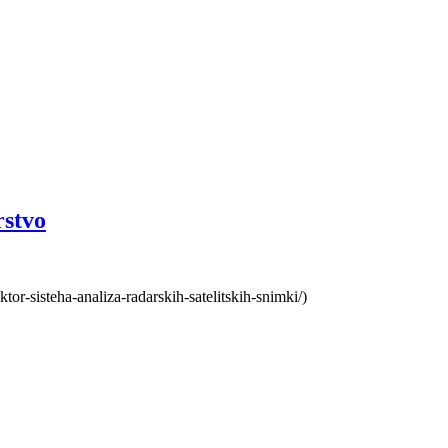
rstvo
or-sisteha-analiza-radarskih-satelitskih-snimki/)