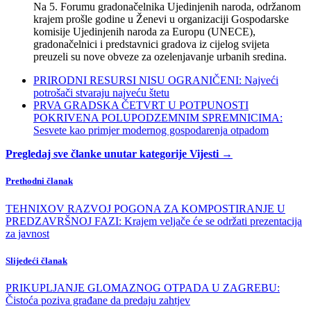
Na 5. Forumu gradonačelnika Ujedinjenih naroda, održanom
krajem prošle godine u Ženevi u organizaciji Gospodarske
komisije Ujedinjenih naroda za Europu (UNECE),
gradonačelnici i predstavnici gradova iz cijelog svijeta
preuzeli su nove obveze za ozelenjavanje urbanih sredina.
PRIRODNI RESURSI NISU OGRANIČENI: Najveći
potrošači stvaraju najveću štetu
PRVA GRADSKA ČETVRT U POTPUNOSTI
POKRIVENA POLUPODZEMNIM SPREMNICIMA:
Sesvete kao primjer modernog gospodarenja otpadom
Pregledaj sve članke unutar kategorije Vijesti →
Prethodni članak
TEHNIXOV RAZVOJ POGONA ZA KOMPOSTIRANJE U
PREDZAVRŠNOJ FAZI: Krajem veljače će se održati prezentacija
za javnost
Slijedeći članak
PRIKUPLJANJE GLOMAZNOG OTPADA U ZAGREBU:
Čistoća poziva građane da predaju zahtjev