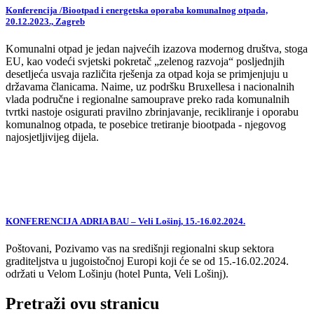
Konferencija /Biootpad i energetska oporaba komunalnog otpada,
20.12.2023., Zagreb
Komunalni otpad je jedan najvećih izazova modernog društva, stoga
EU, kao vodeći svjetski pokretač „zelenog razvoja“ posljednjih
desetljeća usvaja različita rješenja za otpad koja se primjenjuju u
državama članicama. Naime, uz podršku Bruxellesa i nacionalnih
vlada područne i regionalne samouprave preko rada komunalnih
tvrtki nastoje osigurati pravilno zbrinjavanje, recikliranje i oporabu
komunalnog otpada, te posebice tretiranje biootpada - njegovog
najosjetljivijeg dijela.
KONFERENCIJA ADRIA BAU – Veli Lošinj, 15.-16.02.2024.
Poštovani, Pozivamo vas na središnji regionalni skup sektora
graditeljstva u jugoistočnoj Europi koji će se od 15.-16.02.2024.
održati u Velom Lošinju (hotel Punta, Veli Lošinj).
Pretraži ovu stranicu