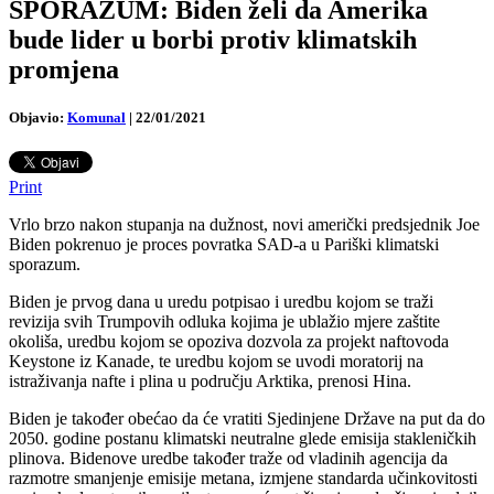
SPORAZUM: Biden želi da Amerika
bude lider u borbi protiv klimatskih
promjena
Objavio:
Komunal
|
22/01/2021
Print
Vrlo brzo nakon stupanja na dužnost, novi američki predsjednik Joe
Biden pokrenuo je proces povratka SAD-a u Pariški klimatski
sporazum.
Biden je prvog dana u uredu potpisao i uredbu kojom se traži
revizija svih Trumpovih odluka kojima je ublažio mjere zaštite
okoliša, uredbu kojom se opoziva dozvola za projekt naftovoda
Keystone iz Kanade, te uredbu kojom se uvodi moratorij na
istraživanja nafte i plina u području Arktika, prenosi Hina.
Biden je također obećao da će vratiti Sjedinjene Države na put da do
2050. godine postanu klimatski neutralne glede emisija stakleničkih
plinova. Bidenove uredbe također traže od vladinih agencija da
razmotre smanjenje emisije metana, izmjene standarda učinkovitosti