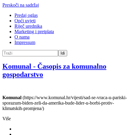
Preskoči na sadržaj
Predaj oglas
Opći uvjeti
Riječ urednika
Marketing i pretplata
O nama
Impressum
Idi
Komunal
-
Časopis za komunalno
gospodarstvo
Komunal
(https://www.komunal.hr/vijesti/sad-se-vraca-u-pariski-
sporazum-biden-zeli-da-amerika-bude-lider-u-borbi-protiv-
klimatskih-promjena/)
Više