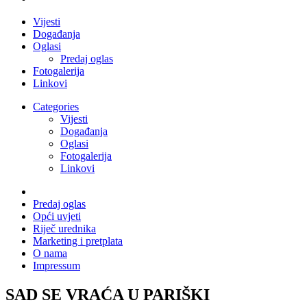
Vijesti
Događanja
Oglasi
Predaj oglas
Fotogalerija
Linkovi
Categories
Vijesti
Događanja
Oglasi
Fotogalerija
Linkovi
Predaj oglas
Opći uvjeti
Riječ urednika
Marketing i pretplata
O nama
Impressum
SAD SE VRAĆA U PARIŠKI