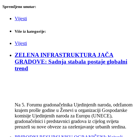
Spremljeno unutar:
Vijesti
Više iz kategorije:
Vijesti
ZELENA INFRASTRUKTURA JAČA
GRADOVE: Sadnja stabala postaje globalni
trend
Na 5. Forumu gradonačelnika Ujedinjenih naroda, održanom
krajem prošle godine u Ženevi u organizaciji Gospodarske
komisije Ujedinjenih naroda za Europu (UNECE),
gradonačelnici i predstavnici gradova iz cijelog svijeta
preuzeli su nove obveze za ozelenjavanje urbanih sredina.