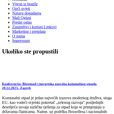
Vijesti iz branše
Opći uvjeti
Najave događanja
Mali Oglasi
Predaj oglas
Zanimljivi i korisni Linkovi
Marketing i pretplata
O nama
Impressum
Ukoliko ste propustili
Konferencija /Biootpad i energetska oporaba komunalnog otpada,
20.12.2023., Zagreb
Komunalni otpad je jedan najvećih izazova modernog društva, stoga
EU, kao vodeći svjetski pokretač „zelenog razvoja“ posljednjih
desetljeća usvaja različita rješenja za otpad koja se primjenjuju u
državama članicama. Naime, uz podršku Bruxellesa i nacionalnih