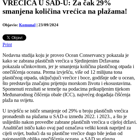
VREĆICA U SAD-U: Za čak 29%
smanjena količina vrećica na plažama!
Objavio:
Komunal
|
23/09/2024
Print
Nedavna studija koju je proveo Ocean Conservancy pokazala je
kako se zabrana plastičnih vrećica u Sjedinjenim Državama
pokazala učinkovitom, jer je smanjenja količina plastičnog otpada i
onečišćenja oceana. Prema izvješću, više od 12 milijuna tona
plastičnog otpada, uključujući vrećice i boce, godišnje uđe u ocean,
što predstavlja značajnu prijetnju morskom životu i ekosustavima.
Spomenuti rezultati se temelje na podacima prikupljenim tijekom
Međunarodnog čišćenja obale (ICC), najvećeg događaja čišćenja
plaža na svijetu.
U izvješću se ističe smanjenje od 29% u broju plastičnih vrećica
pronađenih na plažama u SAD-u između 2022. i 2023., a što je
uslijedilo nakon provedbe zabrane plastičnih vrećica u cijeloj državi.
Analitičari ističu kako ovaj pad označava veliki korak naprijed za
cijeli svijet, budući da su plastične vrećice dugo bile jedan od
najopasnijih oblika onečišćenja oceana, a SAD su glavna