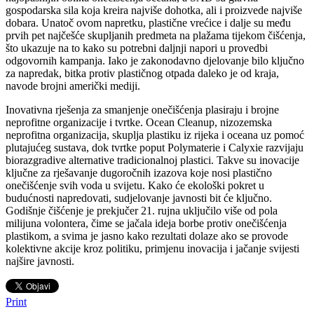
gospodarska sila koja kreira najviše dohotka, ali i proizvede najviše
dobara. Unatoč ovom napretku, plastične vrećice i dalje su među
prvih pet najčešće skupljanih predmeta na plažama tijekom čišćenja,
što ukazuje na to kako su potrebni daljnji napori u provedbi
odgovornih kampanja. Iako je zakonodavno djelovanje bilo ključno
za napredak, bitka protiv plastičnog otpada daleko je od kraja,
navode brojni američki mediji.
Inovativna rješenja za smanjenje onečišćenja plasiraju i brojne
neprofitne organizacije i tvrtke. Ocean Cleanup, nizozemska
neprofitna organizacija, skuplja plastiku iz rijeka i oceana uz pomoć
plutajućeg sustava, dok tvrtke poput Polymaterie i Calyxie razvijaju
biorazgradive alternative tradicionalnoj plastici. Takve su inovacije
ključne za rješavanje dugoročnih izazova koje nosi plastično
onečišćenje svih voda u svijetu. Kako će ekološki pokret u
budućnosti napredovati, sudjelovanje javnosti bit će ključno.
Godišnje čišćenje je prekjučer 21. rujna uključilo više od pola
milijuna volontera, čime se jačala ideja borbe protiv onečišćenja
plastikom, a svima je jasno kako rezultati dolaze ako se provode
kolektivne akcije kroz politiku, primjenu inovacija i jačanje svijesti
najšire javnosti.
Print