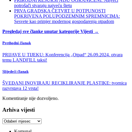
PRIRODNI RESURSI NISU OGRANIČENI: Najveći
potrošači stvaraju najveću štetu
PRVA GRADSKA ČETVRT U POTPUNOSTI
POKRIVENA POLUPODZEMNIM SPREMNICIMA:
Sesvete kao primjer modernog gospodarenja otpadom
Pregledaj sve članke unutar kategorije Vijesti →
Prethodni članak
PRIJAVE U TIJEKU: Konferencija „Otpad“ 26.09.2024. otvara
temu LANDFILL taksi!
Slijedeći članak
ŠVEĐANI INOVIRAJU RECIKLIRANJE PLASTIKE: tvornica
razvrstava 12 vrsta!
Komentiranje nije dozvoljeno.
Arhiva vijesti
Arhiva
vijesti
Komunal