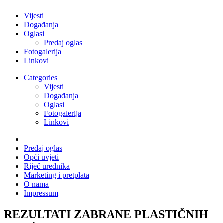
Vijesti
Događanja
Oglasi
Predaj oglas
Fotogalerija
Linkovi
Categories
Vijesti
Događanja
Oglasi
Fotogalerija
Linkovi
Predaj oglas
Opći uvjeti
Riječ urednika
Marketing i pretplata
O nama
Impressum
REZULTATI ZABRANE PLASTIČNIH