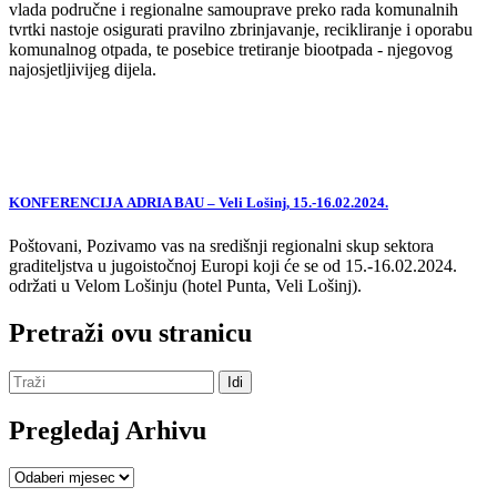
vlada područne i regionalne samouprave preko rada komunalnih
tvrtki nastoje osigurati pravilno zbrinjavanje, recikliranje i oporabu
komunalnog otpada, te posebice tretiranje biootpada - njegovog
najosjetljivijeg dijela.
KONFERENCIJA ADRIA BAU – Veli Lošinj, 15.-16.02.2024.
Poštovani, Pozivamo vas na središnji regionalni skup sektora
graditeljstva u jugoistočnoj Europi koji će se od 15.-16.02.2024.
održati u Velom Lošinju (hotel Punta, Veli Lošinj).
Pretraži ovu stranicu
Pregledaj Arhivu
Pregledaj
Arhivu