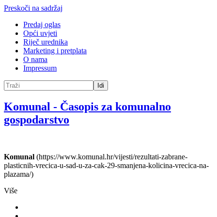
Preskoči na sadržaj
Predaj oglas
Opći uvjeti
Riječ urednika
Marketing i pretplata
O nama
Impressum
Idi
Komunal
-
Časopis za komunalno
gospodarstvo
Komunal
(https://www.komunal.hr/vijesti/rezultati-zabrane-
plasticnih-vrecica-u-sad-u-za-cak-29-smanjena-kolicina-vrecica-na-
plazama/)
Više