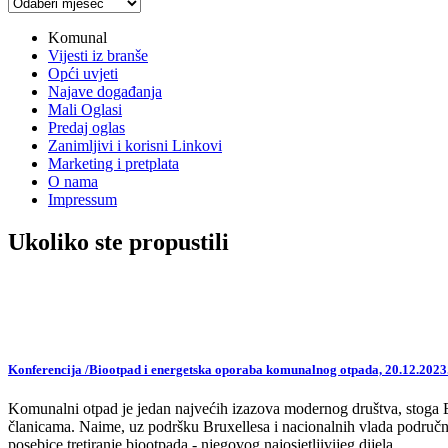
Arhiva
vijesti
Komunal
Vijesti iz branše
Opći uvjeti
Najave događanja
Mali Oglasi
Predaj oglas
Zanimljivi i korisni Linkovi
Marketing i pretplata
O nama
Impressum
Ukoliko ste propustili
Konferencija /Biootpad i energetska oporaba komunalnog otpada, 20.12.2023
Komunalni otpad je jedan najvećih izazova modernog društva, stoga EU,
članicama. Naime, uz podršku Bruxellesa i nacionalnih vlada područne
posebice tretiranje biootpada - njegovog najosjetljivijeg dijela.