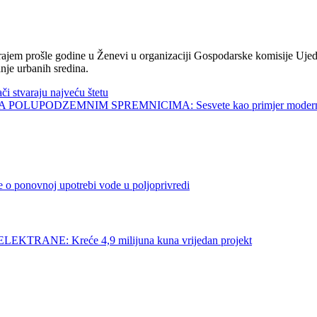
jem prošle godine u Ženevi u organizaciji Gospodarske komisije Ujed
nje urbanih sredina.
tvaraju najveću štetu
UPODZEMNIM SPREMNICIMA: Sesvete kao primjer modernog 
novnoj upotrebi vode u poljoprivredi
NE: Kreće 4,9 milijuna kuna vrijedan projekt