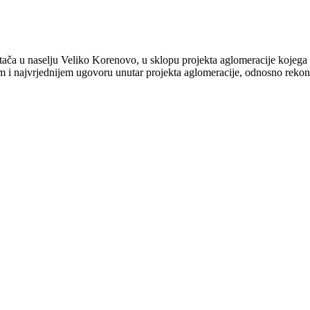
istača u naselju Veliko Korenovo, u sklopu projekta aglomeracije kojeg
jem i najvrjednijem ugovoru unutar projekta aglomeracije, odnosno reko