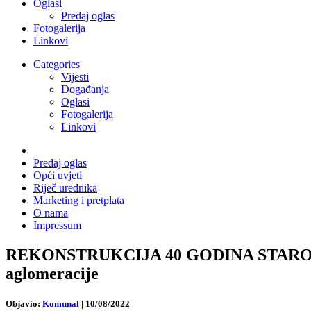
Oglasi
Predaj oglas
Fotogalerija
Linkovi
Categories
Vijesti
Događanja
Oglasi
Fotogalerija
Linkovi
Predaj oglas
Opći uvjeti
Riječ urednika
Marketing i pretplata
O nama
Impressum
REKONSTRUKCIJA 40 GODINA STAROG PROČ
aglomeracije
Objavio:
Komunal
|
10/08/2022