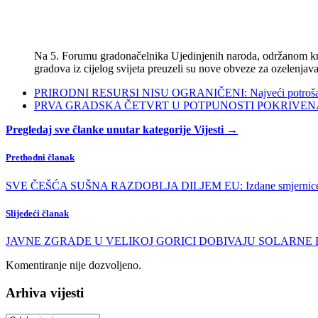
Na 5. Forumu gradonačelnika Ujedinjenih naroda, održanom kra
gradova iz cijelog svijeta preuzeli su nove obveze za ozelenjava
PRIRODNI RESURSI NISU OGRANIČENI: Najveći potrošači s
PRVA GRADSKA ČETVRT U POTPUNOSTI POKRIVENA POL
Pregledaj sve članke unutar kategorije Vijesti →
Prethodni članak
SVE ČEŠĆA SUŠNA RAZDOBLJA DILJEM EU: Izdane smjernice o po
Slijedeći članak
JAVNE ZGRADE U VELIKOJ GORICI DOBIVAJU SOLARNE ELEKTRA
Komentiranje nije dozvoljeno.
Arhiva vijesti