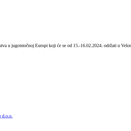
stva u jugoistočnoj Europi koji će se od 15.-16.02.2024. održati u Velom
 d.o.o.