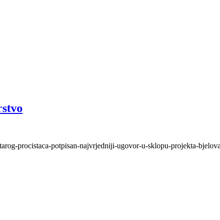
rstvo
tarog-procistaca-potpisan-najvrjedniji-ugovor-u-sklopu-projekta-bjelov