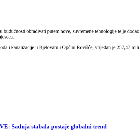
budućnosti obrađivati putem nove, suvremene tehnologije te je dodao 
mjeseca.
oda i kanalizacije u Bjelovaru i Općini Rovišće, vrijedan je 257,47 mil
nja stabala postaje globalni trend