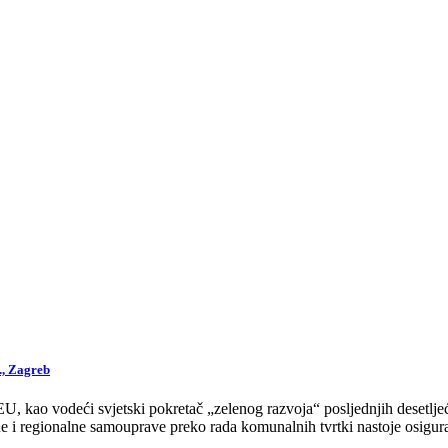
., Zagreb
 kao vodeći svjetski pokretač „zelenog razvoja“ posljednjih desetljeća
 i regionalne samouprave preko rada komunalnih tvrtki nastoje osigurat