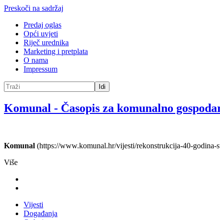
Preskoči na sadržaj
Predaj oglas
Opći uvjeti
Riječ urednika
Marketing i pretplata
O nama
Impressum
Idi
Komunal
-
Časopis za komunalno gospoda
Komunal
(https://www.komunal.hr/vijesti/rekonstrukcija-40-godina-s
Više
Vijesti
Događanja