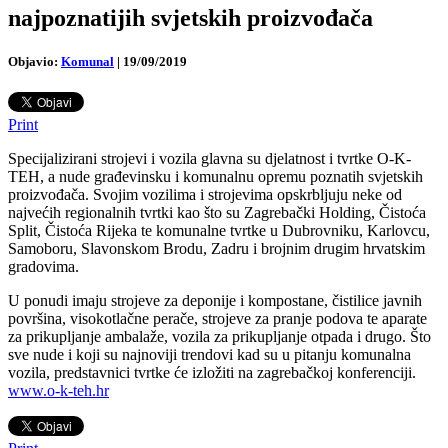
najpoznatijih svjetskih proizvođača
Objavio:
Komunal
|
19/09/2019
Print
Specijalizirani strojevi i vozila glavna su djelatnost i tvrtke O-K-
TEH, a nude građevinsku i komunalnu opremu poznatih svjetskih
proizvođača. Svojim vozilima i strojevima opskrbljuju neke od
najvećih regionalnih tvrtki kao što su Zagrebački Holding, Čistoća
Split, Čistoća Rijeka te komunalne tvrtke u Dubrovniku, Karlovcu,
Samoboru, Slavonskom Brodu, Zadru i brojnim drugim hrvatskim
gradovima.
U ponudi imaju strojeve za deponije i kompostane, čistilice javnih
površina, visokotlačne perače, strojeve za pranje podova te aparate
za prikupljanje ambalaže, vozila za prikupljanje otpada i drugo. Što
sve nude i koji su najnoviji trendovi kad su u pitanju komunalna
vozila, predstavnici tvrtke će izložiti na zagrebačkoj konferenciji.
www.o-k-teh.hr