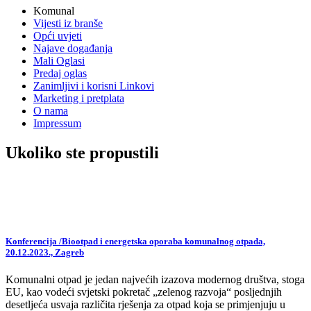
Komunal
Vijesti iz branše
Opći uvjeti
Najave događanja
Mali Oglasi
Predaj oglas
Zanimljivi i korisni Linkovi
Marketing i pretplata
O nama
Impressum
Ukoliko ste propustili
Konferencija /Biootpad i energetska oporaba komunalnog otpada,
20.12.2023., Zagreb
Komunalni otpad je jedan najvećih izazova modernog društva, stoga
EU, kao vodeći svjetski pokretač „zelenog razvoja“ posljednjih
desetljeća usvaja različita rješenja za otpad koja se primjenjuju u