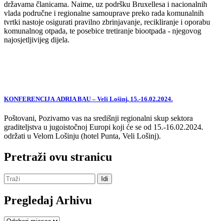
državama članicama. Naime, uz podršku Bruxellesa i nacionalnih
vlada područne i regionalne samouprave preko rada komunalnih
tvrtki nastoje osigurati pravilno zbrinjavanje, recikliranje i oporabu
komunalnog otpada, te posebice tretiranje biootpada - njegovog
najosjetljivijeg dijela.
KONFERENCIJA ADRIA BAU – Veli Lošinj, 15.-16.02.2024.
Poštovani, Pozivamo vas na središnji regionalni skup sektora
graditeljstva u jugoistočnoj Europi koji će se od 15.-16.02.2024.
održati u Velom Lošinju (hotel Punta, Veli Lošinj).
Pretraži ovu stranicu
Pregledaj Arhivu
Pregledaj