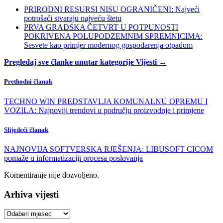
PRIRODNI RESURSI NISU OGRANIČENI: Najveći
potrošači stvaraju najveću štetu
PRVA GRADSKA ČETVRT U POTPUNOSTI
POKRIVENA POLUPODZEMNIM SPREMNICIMA:
Sesvete kao primjer modernog gospodarenja otpadom
Pregledaj sve članke unutar kategorije Vijesti →
Prethodni članak
TECHNO WIN PREDSTAVLJA KOMUNALNU OPREMU I
VOZILA: Najnoviji trendovi u području proizvodnje i primjene
Slijedeći članak
NAJNOVIJA SOFTVERSKA RJEŠENJA: LIBUSOFT CICOM
pomaže u informatizaciji procesa poslovanja
Komentiranje nije dozvoljeno.
Arhiva vijesti
Arhiva
vijesti