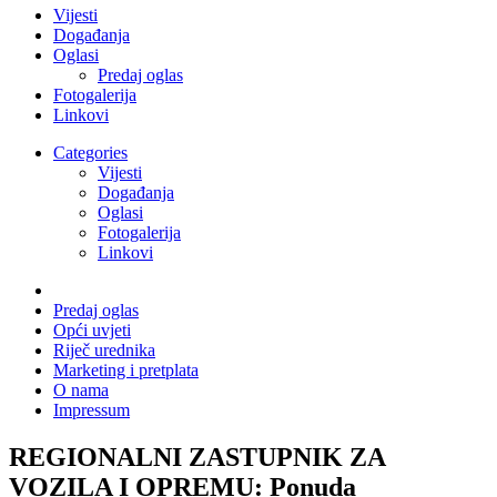
Vijesti
Događanja
Oglasi
Predaj oglas
Fotogalerija
Linkovi
Categories
Vijesti
Događanja
Oglasi
Fotogalerija
Linkovi
Predaj oglas
Opći uvjeti
Riječ urednika
Marketing i pretplata
O nama
Impressum
REGIONALNI ZASTUPNIK ZA
VOZILA I OPREMU: Ponuda