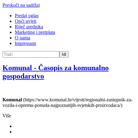
Preskoči na sadržaj
Predaj oglas
Opći uvjeti
Riječ urednika
Marketing i pretplata
O nama
Impressum
Idi
Komunal
-
Časopis za komunalno
gospodarstvo
Komunal
(https://www.komunal.hr/vijesti/regionalni-zastupnik-za-
vozila-i-opremu-ponuda-najpoznatijih-svjetskih-proizvodaca/)
Više