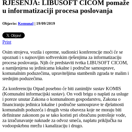
RJEŠENJA: LIBUSOFT CICOM pomaže
u informatizaciji procesa poslovanja
Objavio:
Komunal
|
19/09/2019
Print
Osim strojeva, vozila i opreme, sudionici konferencije moći će se
upoznati i s najnovijim softverskim rješenjima za informatizaciju
procesa poslovanja. Njih će predstaviti tvrtka LIBUSOFT CICOM,
a namijenjena su jedinicama lokalne i područne samouprave,
komunalnim poduzećima, upraviteljima stambenih zgrada te malim i
srednjim poduzećima.
Za konferenciju Otpad posebno će biti zanimljiv sustav KOMIS
(Komunalni informacijski sustav). On vodi brigu o naplati za usluge
i poreze unutar Zakona o komunalnom gospodarstvu, Zakona o
financiranju jedinica lokalne i područne samouprave te djelatnosti
komunalnih poduzeća i drugih vrsta obaveza koje ne moraju biti
definirane zakonom pa se tako koristi pri obračunu potrošnje vode,
za izračunavanje naknade za odvoz smeća, naplatu priključka na
vodoopskrbnu mrežu i kanalizaciju i drugo.