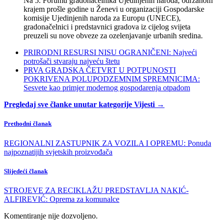
Na 5. Forumu gradonačelnika Ujedinjenih naroda, održanom
krajem prošle godine u Ženevi u organizaciji Gospodarske
komisije Ujedinjenih naroda za Europu (UNECE),
gradonačelnici i predstavnici gradova iz cijelog svijeta
preuzeli su nove obveze za ozelenjavanje urbanih sredina.
PRIRODNI RESURSI NISU OGRANIČENI: Najveći
potrošači stvaraju najveću štetu
PRVA GRADSKA ČETVRT U POTPUNOSTI
POKRIVENA POLUPODZEMNIM SPREMNICIMA:
Sesvete kao primjer modernog gospodarenja otpadom
Pregledaj sve članke unutar kategorije Vijesti →
Prethodni članak
REGIONALNI ZASTUPNIK ZA VOZILA I OPREMU: Ponuda
najpoznatijih svjetskih proizvođača
Slijedeći članak
STROJEVE ZA RECIKLAŽU PREDSTAVLJA NAKIĆ-
ALFIREVIĆ: Oprema za komunalce
Komentiranje nije dozvoljeno.