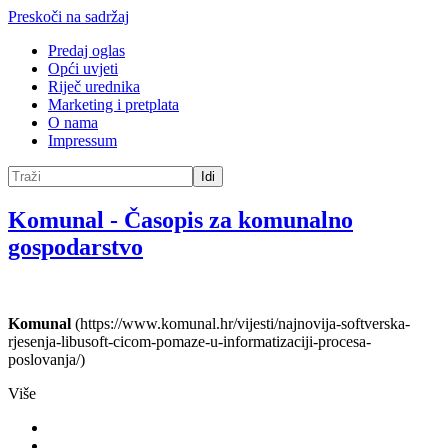
Preskoči na sadržaj
Predaj oglas
Opći uvjeti
Riječ urednika
Marketing i pretplata
O nama
Impressum
Idi
Komunal
-
Časopis za komunalno
gospodarstvo
Komunal
(https://www.komunal.hr/vijesti/najnovija-softverska-
rjesenja-libusoft-cicom-pomaze-u-informatizaciji-procesa-
poslovanja/)
Više