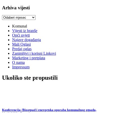
Arhiva vijesti
Arhiva
vijesti
Komunal
Vijesti iz branše
Opći uvjeti
Najave događanja
Mali Oglasi
Predaj oglas
Zanimljivi i korisni Linkovi
Marketing i pretplata
O nama
Impressum
Ukoliko ste propustili
Konferencija /Biootpad i energetska oporaba komunalnog otpada,