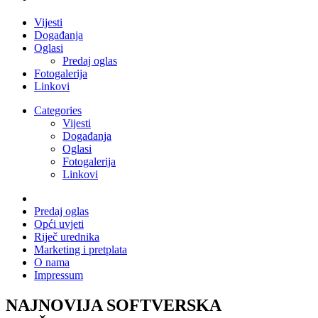
Vijesti
Događanja
Oglasi
Predaj oglas
Fotogalerija
Linkovi
Categories
Vijesti
Događanja
Oglasi
Fotogalerija
Linkovi
Predaj oglas
Opći uvjeti
Riječ urednika
Marketing i pretplata
O nama
Impressum
NAJNOVIJA SOFTVERSKA