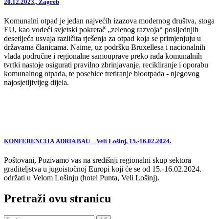
20.12.2023., Zagreb
Komunalni otpad je jedan najvećih izazova modernog društva, stoga
EU, kao vodeći svjetski pokretač „zelenog razvoja“ posljednjih
desetljeća usvaja različita rješenja za otpad koja se primjenjuju u
državama članicama. Naime, uz podršku Bruxellesa i nacionalnih
vlada područne i regionalne samouprave preko rada komunalnih
tvrtki nastoje osigurati pravilno zbrinjavanje, recikliranje i oporabu
komunalnog otpada, te posebice tretiranje biootpada - njegovog
najosjetljivijeg dijela.
KONFERENCIJA ADRIA BAU – Veli Lošinj, 15.-16.02.2024.
Poštovani, Pozivamo vas na središnji regionalni skup sektora
graditeljstva u jugoistočnoj Europi koji će se od 15.-16.02.2024.
održati u Velom Lošinju (hotel Punta, Veli Lošinj).
Pretraži ovu stranicu