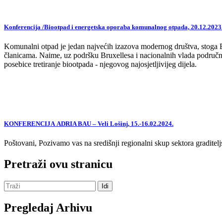
Konferencija /Biootpad i energetska oporaba komunalnog otpada, 20.12.2023
Komunalni otpad je jedan najvećih izazova modernog društva, stoga EU,
članicama. Naime, uz podršku Bruxellesa i nacionalnih vlada područne
posebice tretiranje biootpada - njegovog najosjetljivijeg dijela.
KONFERENCIJA ADRIA BAU – Veli Lošinj, 15.-16.02.2024.
Poštovani, Pozivamo vas na središnji regionalni skup sektora graditelj
Pretraži ovu stranicu
Pregledaj Arhivu