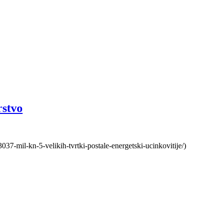
rstvo
3037-mil-kn-5-velikih-tvrtki-postale-energetski-ucinkovitije/)