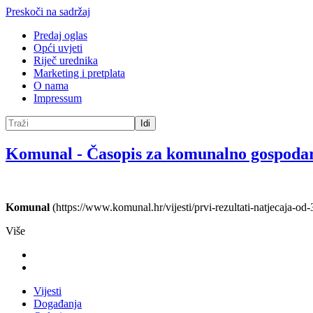
Preskoči na sadržaj
Predaj oglas
Opći uvjeti
Riječ urednika
Marketing i pretplata
O nama
Impressum
Idi
Komunal
-
Časopis za komunalno gospoda
Komunal
(https://www.komunal.hr/vijesti/prvi-rezultati-natjecaja-od-
Više
Vijesti
Događanja