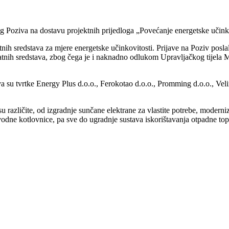
svog Poziva na dostavu projektnih prijedloga „Povećanje energetske učin
nih sredstava za mjere energetske učinkovitosti. Prijave na Poziv posla
ratnih sredstava, zbog čega je i naknadno odlukom Upravljačkog tijela 
a su tvrtke Energy Plus d.o.o., Ferokotao d.o.o., Promming d.o.o., Veli
 različite, od izgradnje sunčane elektrane za vlastite potrebe, moderniz
dne kotlovnice, pa sve do ugradnje sustava iskorištavanja otpadne topli