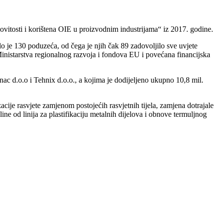
kovitosti i korištena OIE u proizvodnim industrijama“ iz 2017. godine.
lo je 130 poduzeća, od čega je njih čak 89 zadovoljilo sve uvjete
Ministarstva regionalnog razvoja i fondova EU i povećana financijska
nac d.o.o i Tehnix d.o.o., a kojima je dodijeljeno ukupno 10,8 mil.
acije rasvjete zamjenom postojećih rasvjetnih tijela, zamjena dotrajale
ne od linija za plastifikaciju metalnih dijelova i obnove termuljnog