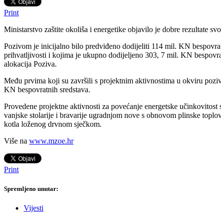
Print
Ministarstvo zaštite okoliša i energetike objavilo je dobre rezultate 
Pozivom je inicijalno bilo predviđeno dodijeliti 114 mil. KN bespovrat
prihvatljivosti i kojima je ukupno dodijeljeno 303, 7 mil. KN bespov
alokacija Poziva.
Među prvima koji su završili s projektnim aktivnostima u okviru poziv
KN bespovratnih sredstava.
Provedene projektne aktivnosti za povećanje energetske učinkovitost su
vanjske stolarije i bravarije ugradnjom nove s obnovom plinske toplovo
kotla loženog drvnom sječkom.
Više na
www.mzoe.hr
Print
Spremljeno unutar:
Vijesti