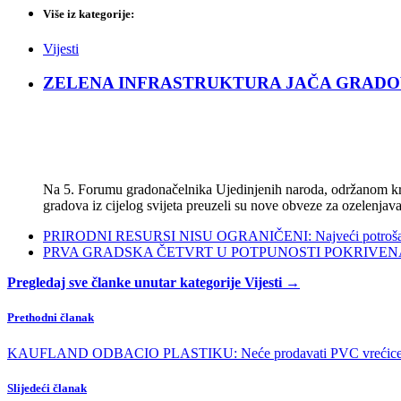
Više iz kategorije:
Vijesti
ZELENA INFRASTRUKTURA JAČA GRADOVE: Sad
Na 5. Forumu gradonačelnika Ujedinjenih naroda, održanom kra
gradova iz cijelog svijeta preuzeli su nove obveze za ozelenjava
PRIRODNI RESURSI NISU OGRANIČENI: Najveći potrošači s
PRVA GRADSKA ČETVRT U POTPUNOSTI POKRIVENA POL
Pregledaj sve članke unutar kategorije Vijesti →
Prethodni članak
KAUFLAND ODBACIO PLASTIKU: Neće prodavati PVC vrećice i je
Slijedeći članak