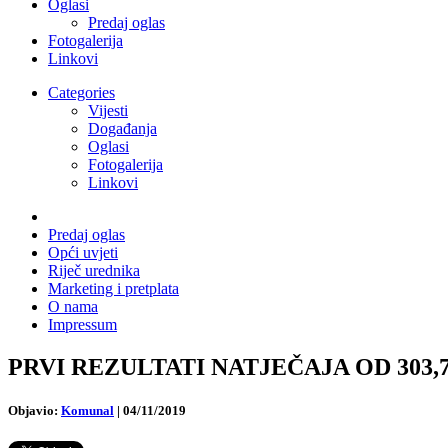
Oglasi
Predaj oglas
Fotogalerija
Linkovi
Categories
Vijesti
Događanja
Oglasi
Fotogalerija
Linkovi
Predaj oglas
Opći uvjeti
Riječ urednika
Marketing i pretplata
O nama
Impressum
PRVI REZULTATI NATJEČAJA OD 303,7 mil. 
Objavio:
Komunal
|
04/11/2019