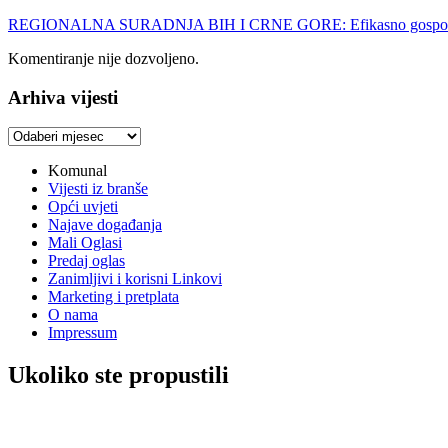
REGIONALNA SURADNJA BIH I CRNE GORE: Efikasno gospoda
Komentiranje nije dozvoljeno.
Arhiva vijesti
Arhiva
vijesti
Komunal
Vijesti iz branše
Opći uvjeti
Najave događanja
Mali Oglasi
Predaj oglas
Zanimljivi i korisni Linkovi
Marketing i pretplata
O nama
Impressum
Ukoliko ste propustili