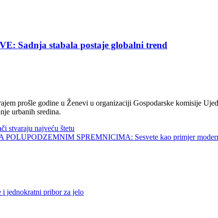
nja stabala postaje globalni trend
jem prošle godine u Ženevi u organizaciji Gospodarske komisije Ujed
nje urbanih sredina.
tvaraju najveću štetu
UPODZEMNIM SPREMNICIMA: Sesvete kao primjer modernog 
dnokratni pribor za jelo