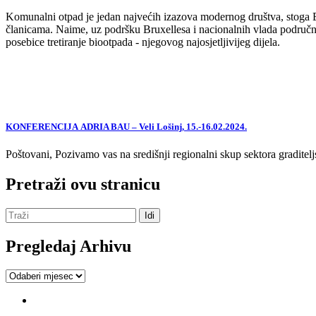
Komunalni otpad je jedan najvećih izazova modernog društva, stoga EU,
članicama. Naime, uz podršku Bruxellesa i nacionalnih vlada područne
posebice tretiranje biootpada - njegovog najosjetljivijeg dijela.
KONFERENCIJA ADRIA BAU – Veli Lošinj, 15.-16.02.2024.
Poštovani, Pozivamo vas na središnji regionalni skup sektora graditelj
Pretraži ovu stranicu
Pregledaj Arhivu
Pregledaj
Arhivu