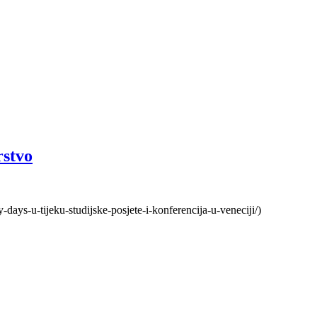
rstvo
-days-u-tijeku-studijske-posjete-i-konferencija-u-veneciji/)