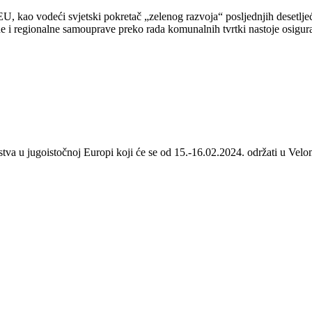
 kao vodeći svjetski pokretač „zelenog razvoja“ posljednjih desetljeća
 i regionalne samouprave preko rada komunalnih tvrtki nastoje osigurat
stva u jugoistočnoj Europi koji će se od 15.-16.02.2024. održati u Velom