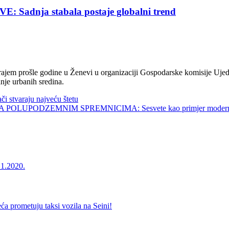
nja stabala postaje globalni trend
jem prošle godine u Ženevi u organizaciji Gospodarske komisije Ujed
nje urbanih sredina.
tvaraju najveću štetu
UPODZEMNIM SPREMNICIMA: Sesvete kao primjer modernog 
1.2020.
metuju taksi vozila na Seini!