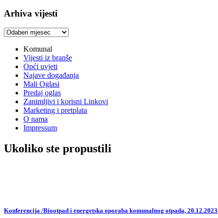
Arhiva vijesti
Arhiva
vijesti
Komunal
Vijesti iz branše
Opći uvjeti
Najave događanja
Mali Oglasi
Predaj oglas
Zanimljivi i korisni Linkovi
Marketing i pretplata
O nama
Impressum
Ukoliko ste propustili
Konferencija /Biootpad i energetska oporaba komunalnog otpada, 20.12.2023