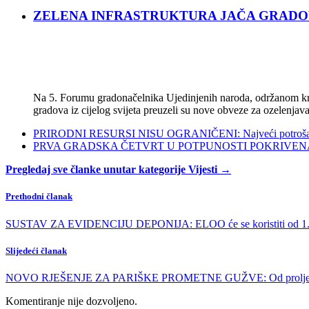
ZELENA INFRASTRUKTURA JAČA GRADOVE: Sad
Na 5. Forumu gradonačelnika Ujedinjenih naroda, održanom kra
gradova iz cijelog svijeta preuzeli su nove obveze za ozelenjava
PRIRODNI RESURSI NISU OGRANIČENI: Najveći potrošači s
PRVA GRADSKA ČETVRT U POTPUNOSTI POKRIVENA POL
Pregledaj sve članke unutar kategorije Vijesti →
Prethodni članak
SUSTAV ZA EVIDENCIJU DEPONIJA: ELOO će se koristiti od 1.
Slijedeći članak
NOVO RJEŠENJE ZA PARIŠKE PROMETNE GUŽVE: Od proljeća pro
Komentiranje nije dozvoljeno.