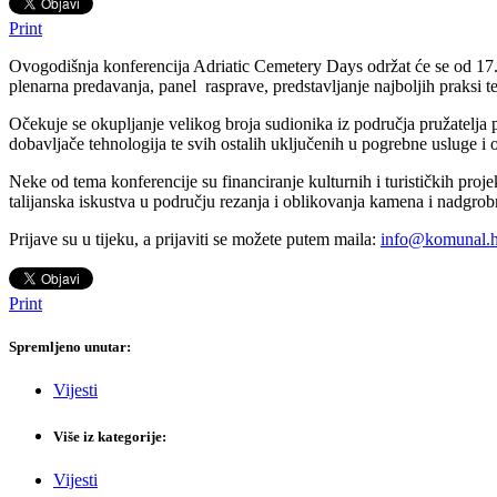
Print
Ovogodišnja konferencija Adriatic Cemetery Days održat će se od 17.–1
plenarna predavanja, panel rasprave, predstavljanje najboljih praksi te
Očekuje se okupljanje velikog broja sudionika iz područja pružatelja 
dobavljače tehnologija te svih ostalih uključenih u pogrebne usluge i
Neke od tema konferencije su financiranje kulturnih i turističkih proje
talijanska iskustva u području rezanja i oblikovanja kamena i nadgro
Prijave su u tijeku, a prijaviti se možete putem maila:
info@komunal.h
Print
Spremljeno unutar:
Vijesti
Više iz kategorije:
Vijesti