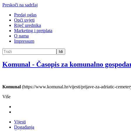
Preskoči na sadržaj
Predaj oglas
Opći uvjeti
Riječ urednika
Marketing i pretplata
O nama
Impressum
Idi
Komunal
-
Časopis za komunalno gospoda
Komunal
(https://www.komunal.hr/vijesti/prijave-za-adriatic-cemetery
Više
Vijesti
Događanja