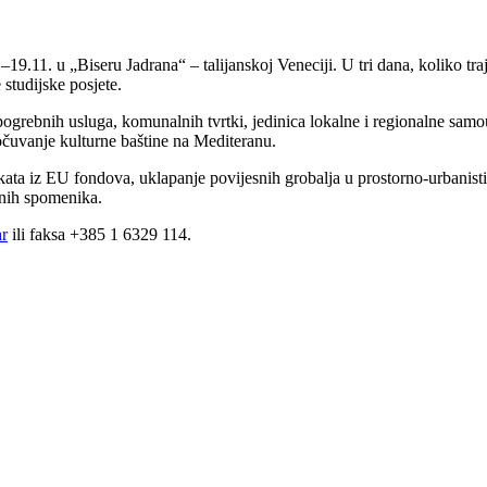
9.11. u „Biseru Jadrana“ – talijanskoj Veneciji. U tri dana, koliko tra
 studijske posjete.
pogrebnih usluga, komunalnih tvrtki, jedinica lokalne i regionalne samo
 očuvanje kulturne baštine na Mediteranu.
kata iz EU fondova, uklapanje povijesnih grobalja u prostorno-urbanistič
bnih spomenika.
r
ili faksa +385 1 6329 114.