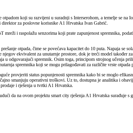
tpadom koji su razvijeni u suradnji s Interserohom, a temelje se na Io
i direktor za poslovne korisnike A1 Hrvatska Ivan Gabrić.
oT mreži i raspolažu senzorima koji prate zapunjenost spremnika, poda
 prešanje otpada, čime se povećava kapacitet do 10 puta. Napaja se s
egov ekvivalent za unutarnje prostore, dok je treći model također za u
aja u odgovarajući spremnik. Osim toga, principom strojnog učenja pri
 unutarnja spremnika koji se mogu prilagođavati za različite vrste otpa
guće provjeriti status popunjenosti spremnika kako bi se moglo efikasno
ajno smanjuju operativni troškovi. Uz to, dostupna je analitika i obavij
 prodaje i rješenja u tvrtki A1 Hrvatska.
budući da na ovom projektu smart city rješenja A1 Hrvatska surađuje s 