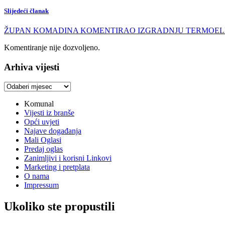
Slijedeći članak
ŽUPAN KOMADINA KOMENTIRAO IZGRADNJU TERMOELEKTRANE 
Komentiranje nije dozvoljeno.
Arhiva vijesti
Arhiva
vijesti
Komunal
Vijesti iz branše
Opći uvjeti
Najave događanja
Mali Oglasi
Predaj oglas
Zanimljivi i korisni Linkovi
Marketing i pretplata
O nama
Impressum
Ukoliko ste propustili