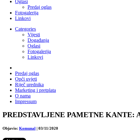
Oglasi
Predaj oglas
Fotogalerija
Linkovi
Categories
Vijesti
Događanja
Oglasi
Fotogalerija
Linkovi
Predaj oglas
Opći uvjeti
Riječ urednika
Marketing i pretplata
O nama
Impressum
PREDSTAVLJENE PAMETNE KANTE: A1 osmi
Objavio:
Komunal
|
03/11/2020