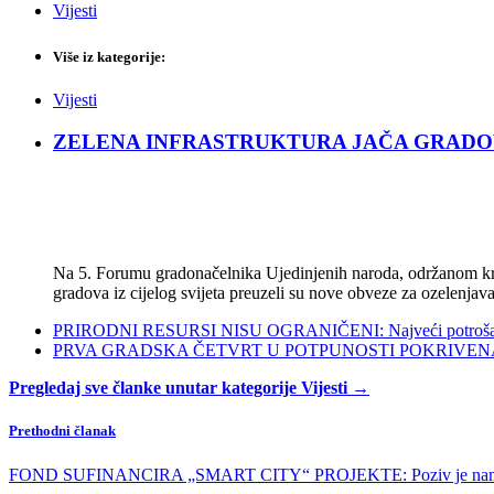
Vijesti
Više iz kategorije:
Vijesti
ZELENA INFRASTRUKTURA JAČA GRADOVE: Sad
Na 5. Forumu gradonačelnika Ujedinjenih naroda, održanom kra
gradova iz cijelog svijeta preuzeli su nove obveze za ozelenjava
PRIRODNI RESURSI NISU OGRANIČENI: Najveći potrošači s
PRVA GRADSKA ČETVRT U POTPUNOSTI POKRIVENA POL
Pregledaj sve članke unutar kategorije Vijesti →
Prethodni članak
FOND SUFINANCIRA „SMART CITY“ PROJEKTE: Poziv je namijenjen