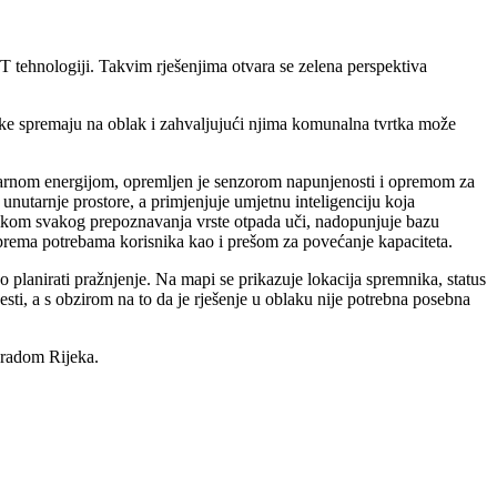
T tehnologiji. Takvim rješenjima otvara se zelena perspektiva
tke spremaju na oblak i zahvaljujući njima komunalna tvrtka može
olarnom energijom, opremljen je senzorom napunjenosti i opremom za
nutarnje prostore, a primjenjuje umjetnu inteligenciju koja
likom svakog prepoznavanja vrste otpada uči, nadopunjuje bazu
da prema potrebama korisnika kao i prešom za povećanje kapaciteta.
 planirati pražnjenje. Na mapi se prikazuje lokacija spremnika, status
esti, a s obzirom na to da je rješenje u oblaku nije potrebna posebna
gradom Rijeka.