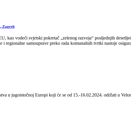
., Zagreb
 kao vodeći svjetski pokretač „zelenog razvoja“ posljednjih desetljeća
 i regionalne samouprave preko rada komunalnih tvrtki nastoje osigurat
stva u jugoistočnoj Europi koji će se od 15.-16.02.2024. održati u Velom