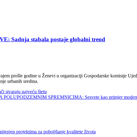
nja stabala postaje globalni trend
jem prošle godine u Ženevi u organizaciji Gospodarske komisije Ujed
nje urbanih sredina.
tvaraju najveću štetu
UPODZEMNIM SPREMNICIMA: Sesvete kao primjer modernog 
 projektima za poboljšanje kvalitete života