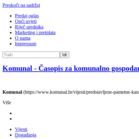
Preskoči na sadržaj
Predaj oglas
Opći uvjeti
Riječ urednika
Marketing i pretplata
O nama
Impressum
Idi
Komunal
-
Časopis za komunalno gospoda
Komunal
(https://www.komunal.hr/vijesti/predstavljene-pametne-kant
Više
Vijesti
Događanja