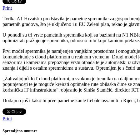
Print
Tvrtka A1 Hrvatska predstavila je pametne spremnike za gospodarenje o
pametnih gradova, što je uključeno i u EU Zeleni plan, rekao je glavn
U ponudi su tri vrste pametnih spremnika koji su bazirani na N1 NBI
optimizirati pražnjenje spremnika, odnosno rutu koju kamioni prelaze.
Prvi model spremnika je namijenjen vanjskim prostorima i omogućuje
komuniciranje s cloud platformom u realnom vremenu. Drugi model je nj
senzorima i kamerama prepoznaje vrstu otpada te je automatski razdv
znanja i dijeli s ostalim spremnicima u sustavu. Opremljen je s četiri
„Zahvaljujući IoT cloud platformi, u svakom je trenutku na daljinu mo
popunjenosti te je moguće kreirati optimalne rute obilaska čime se znač
korisnička IT infrastruktura“, objasnio je Siniša Staničić, direktor ICT
Dodajmo još i kako bi prve pametne kante trebale osvanuti u Rijeci, 
Print
Spremljeno unutar: