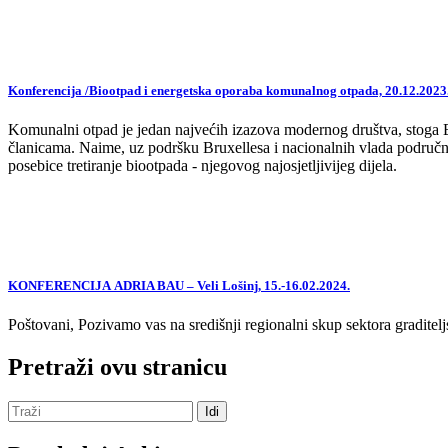
Konferencija /Biootpad i energetska oporaba komunalnog otpada, 20.12.2023
Komunalni otpad je jedan najvećih izazova modernog društva, stoga EU,
članicama. Naime, uz podršku Bruxellesa i nacionalnih vlada područne
posebice tretiranje biootpada - njegovog najosjetljivijeg dijela.
KONFERENCIJA ADRIA BAU – Veli Lošinj, 15.-16.02.2024.
Poštovani, Pozivamo vas na središnji regionalni skup sektora graditelj
Pretraži ovu stranicu