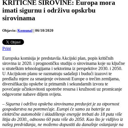
KRITIČNE SIROVINE: Europa mora
imati sigurnu i održivu opskrbu
sirovinama
Objavio:
Komunal
|
06/10/2020
Print
Europska komisija je predstavila Akcijski plan, popis kritičnih
sirovina iz 2020. i prognostičku studiju o sirovinama koje su ključne
u strateškim tehnologijama i sektorima iz perspektive 2030. i 2050.
U Akcijskom planu se razmatraju sadašnji i budući izazovi te
predlažu mjere za smanjenje ovisnosti Europe o trećim zemljama,
diversifikaciju opskrbe iz primarnih i sekundarnih izvora te
povećanje učinkovitosti upotrebe resursa i kružnosti uz promicanje
odgovorne nabave diljem svijeta.
–
Sigurna i održiva opskrba sirovinama preduvjet je za otpornost
gospodarstva na poremećaje. Europi će samo za baterije za
električne automobile i skladištenje energije trebati do 18 puta više
litija do 2030., odnosno 60 puta više do 2050. Kao što je vidljivo iz
našeg predviđanja, ne možemo dopustiti da današnje oslanjanje na