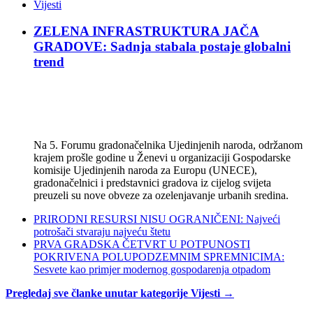
Vijesti
ZELENA INFRASTRUKTURA JAČA
GRADOVE: Sadnja stabala postaje globalni
trend
Na 5. Forumu gradonačelnika Ujedinjenih naroda, održanom
krajem prošle godine u Ženevi u organizaciji Gospodarske
komisije Ujedinjenih naroda za Europu (UNECE),
gradonačelnici i predstavnici gradova iz cijelog svijeta
preuzeli su nove obveze za ozelenjavanje urbanih sredina.
PRIRODNI RESURSI NISU OGRANIČENI: Najveći
potrošači stvaraju najveću štetu
PRVA GRADSKA ČETVRT U POTPUNOSTI
POKRIVENA POLUPODZEMNIM SPREMNICIMA:
Sesvete kao primjer modernog gospodarenja otpadom
Pregledaj sve članke unutar kategorije Vijesti →