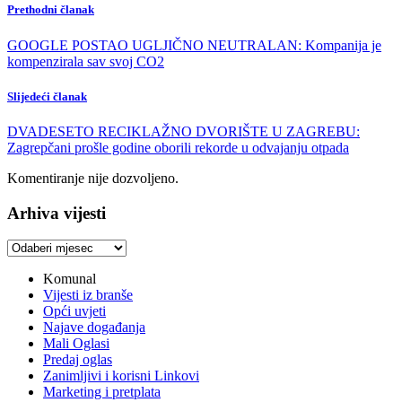
Prethodni članak
GOOGLE POSTAO UGLJIČNO NEUTRALAN: Kompanija je
kompenzirala sav svoj CO2
Slijedeći članak
DVADESETO RECIKLAŽNO DVORIŠTE U ZAGREBU:
Zagrepčani prošle godine oborili rekorde u odvajanju otpada
Komentiranje nije dozvoljeno.
Arhiva vijesti
Arhiva
vijesti
Komunal
Vijesti iz branše
Opći uvjeti
Najave događanja
Mali Oglasi
Predaj oglas
Zanimljivi i korisni Linkovi
Marketing i pretplata