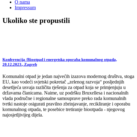
O nama
Impressum
Ukoliko ste propustili
Konferencija /Biootpad i energetska oporaba komunalnog otpada,
20.12.2023., Zagreb
Komunalni otpad je jedan najvećih izazova modernog društva, stoga
EU, kao vodeći svjetski pokretač „zelenog razvoja“ posljednjih
desetljeća usvaja različita rješenja za otpad koja se primjenjuju u
državama članicama. Naime, uz podršku Bruxellesa i nacionalnih
vlada područne i regionalne samouprave preko rada komunalnih
tvrtki nastoje osigurati pravilno zbrinjavanje, recikliranje i oporabu
komunalnog otpada, te posebice tretiranje biootpada - njegovog
najosjetljivijeg dijela.