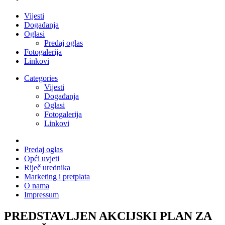
Vijesti
Događanja
Oglasi
Predaj oglas
Fotogalerija
Linkovi
Categories
Vijesti
Događanja
Oglasi
Fotogalerija
Linkovi
Predaj oglas
Opći uvjeti
Riječ urednika
Marketing i pretplata
O nama
Impressum
PREDSTAVLJEN AKCIJSKI PLAN ZA