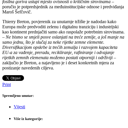
fosilna goriva ustupi mjesto ovisnosti o kritičnim sirovinama –
poručio je potpredsjednik za međuinstitucijske odnose i predviđanja
Maroš Šefčovič.
Thierry Breton, povjerenik za unutarnje tržište je nadodao kako
Europa može predvoditi zelenu i digitalnu tranziciju i industrijski
kao kontinent prednjačiti samo ako raspolaže potrebnim sirovinama.
–
Ne bismo se smjeli posve oslanjati na treće zemlje, a još manje na
samo jednu, što je slučaj za neke rijetke zemne elemente.
Diversifikacijom opskrbe iz trećih zemalja i razvojem kapaciteta
EU-a za vađenje, preradu, recikliranje, rafiniranje i odvajanje
rijetkih zemnih elemenata možemo postati otporniji i održiviji
–
zaključio je Breton, a najavljeno je i deset konkretnih mjera za
postizanje navedenih ciljeva.
Print
Spremljeno unutar:
Vijesti
Više iz kategorije: