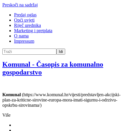
Preskoči na sadržaj
Predaj oglas
Opći uvjeti
Riječ urednika
Marketing i pretplata
O nama
Impressum
Idi
Komunal
-
Časopis za komunalno
gospodarstvo
Komunal
(https://www.komunal.hr/vijesti/predstavljen-akcijski-
plan-za-kriticne-sirovine-europa-mora-imati-sigurnu-i-odrzivu-
opskrbu-sirovinama/)
Više