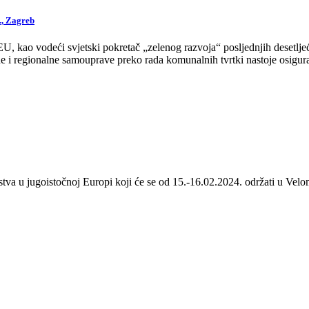
., Zagreb
 kao vodeći svjetski pokretač „zelenog razvoja“ posljednjih desetljeća
 i regionalne samouprave preko rada komunalnih tvrtki nastoje osigurat
stva u jugoistočnoj Europi koji će se od 15.-16.02.2024. održati u Velom