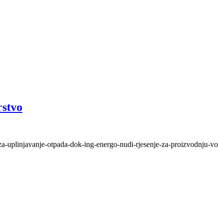
rstvo
-za-uplinjavanje-otpada-dok-ing-energo-nudi-rjesenje-za-proizvodnju-vo