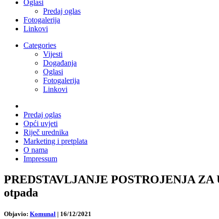
Oglasi
Predaj oglas
Fotogalerija
Linkovi
Categories
Vijesti
Događanja
Oglasi
Fotogalerija
Linkovi
Predaj oglas
Opći uvjeti
Riječ urednika
Marketing i pretplata
O nama
Impressum
PREDSTAVLJANJE POSTROJENJA ZA UPLI
otpada
Objavio:
Komunal
|
16/12/2021