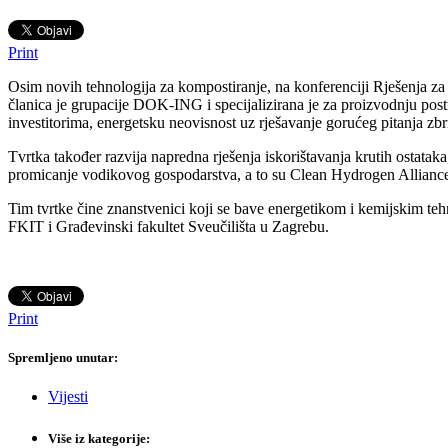
Print
Osim novih tehnologija za kompostiranje, na konferenciji Rješenja z
članica je grupacije DOK-ING i specijalizirana je za proizvodnju post
investitorima, energetsku neovisnost uz rješavanje gorućeg pitanja zbr
Tvrtka također razvija napredna rješenja iskorištavanja krutih ostata
promicanje vodikovog gospodarstva, a to su Clean Hydrogen Alliance
Tim tvrtke čine znanstvenici koji se bave energetikom i kemijskim tehn
FKIT i Građevinski fakultet Sveučilišta u Zagrebu.
Print
Spremljeno unutar:
Vijesti
Više iz kategorije: