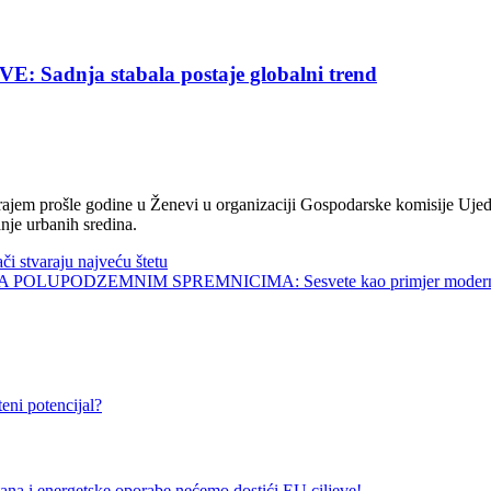
nja stabala postaje globalni trend
jem prošle godine u Ženevi u organizaciji Gospodarske komisije Ujed
nje urbanih sredina.
tvaraju najveću štetu
UPODZEMNIM SPREMNICIMA: Sesvete kao primjer modernog 
ni potencijal?
nergetske oporabe nećemo dostići EU ciljeve!