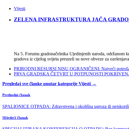
Vijesti
ZELENA INFRASTRUKTURA JAČA GRADOVE: Sad
Na 5. Forumu gradonačelnika Ujedinjenih naroda, održanom kra
gradova iz cijelog svijeta preuzeli su nove obveze za ozelenjava
PRIRODNI RESURSI NISU OGRANIČENI: Najveći potrošači s
PRVA GRADSKA ČETVRT U POTPUNOSTI POKRIVENA POL
Pregledaj sve članke unutar kategorije Vijesti →
Prethodni članak
SPALIONICE OTPADA: Zdravstvena i okolišna ugroza ili neiskorište
Slijedeći članak
SPECIJALIZIRANA KONFERENCIJA O OTPADU: Bez kompostana i e