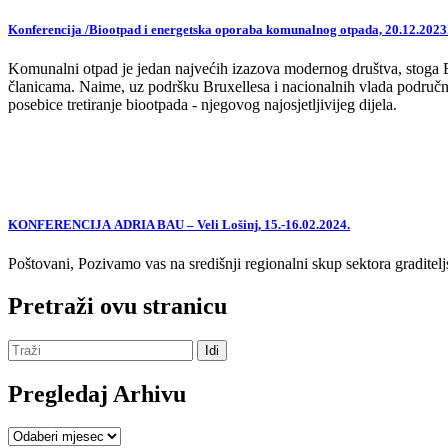
Konferencija /Biootpad i energetska oporaba komunalnog otpada, 20.12.2023
Komunalni otpad je jedan najvećih izazova modernog društva, stoga EU,
članicama. Naime, uz podršku Bruxellesa i nacionalnih vlada područne
posebice tretiranje biootpada - njegovog najosjetljivijeg dijela.
KONFERENCIJA ADRIA BAU – Veli Lošinj, 15.-16.02.2024.
Poštovani, Pozivamo vas na središnji regionalni skup sektora graditelj
Pretraži ovu stranicu
Pregledaj Arhivu
Pregledaj