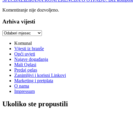
Komentiranje nije dozvoljeno.
Arhiva vijesti
Arhiva
vijesti
Komunal
Vijesti iz branše
Opći uvjeti
Najave događanja
Mali Oglasi
Predaj oglas
Zanimljivi i korisni Linkovi
Marketing i pretplata
O nama
Impressum
Ukoliko ste propustili