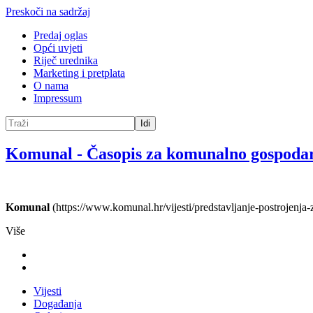
Preskoči na sadržaj
Predaj oglas
Opći uvjeti
Riječ urednika
Marketing i pretplata
O nama
Impressum
Idi
Komunal
-
Časopis za komunalno gospoda
Komunal
(https://www.komunal.hr/vijesti/predstavljanje-postrojenja
Više
Vijesti
Događanja