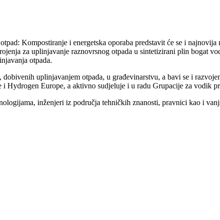
a otpad: Kompostiranje i energetska oporaba predstavit će se i najnov
rojenja za uplinjavanje raznovrsnog otpada u sintetizirani plin bogat vo
injavanja otpada.
ka, dobivenih uplinjavanjem otpada, u građevinarstvu, a bavi se i razvo
 i Hydrogen Europe, a aktivno sudjeluje i u radu Grupacije za vodik 
ologijama, inženjeri iz područja tehničkih znanosti, pravnici kao i vanj