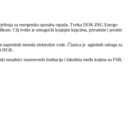
ija rješenja za energetsku oporabu otpada. Tvrtka DOK-ING Energo
dikom. Cilj tvrtke je omogućiti krajnjim kupcima, privatnim i javnim
jem naprednih metoda elektrolize vode. Članica je uglednih udruga za
pri HGK.
ski suradnici znanstvenih institucija i fakulteta među kojima su FSB,