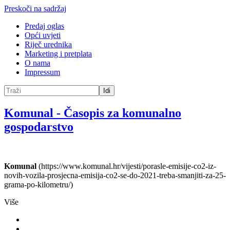
Preskoči na sadržaj
Predaj oglas
Opći uvjeti
Riječ urednika
Marketing i pretplata
O nama
Impressum
Idi
Komunal
-
Časopis za komunalno
gospodarstvo
Komunal
(https://www.komunal.hr/vijesti/porasle-emisije-co2-iz-
novih-vozila-prosjecna-emisija-co2-se-do-2021-treba-smanjiti-za-25-
grama-po-kilometru/)
Više