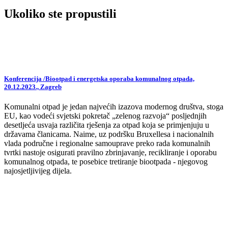
Ukoliko ste propustili
Konferencija /Biootpad i energetska oporaba komunalnog otpada,
20.12.2023., Zagreb
Komunalni otpad je jedan najvećih izazova modernog društva, stoga
EU, kao vodeći svjetski pokretač „zelenog razvoja“ posljednjih
desetljeća usvaja različita rješenja za otpad koja se primjenjuju u
državama članicama. Naime, uz podršku Bruxellesa i nacionalnih
vlada područne i regionalne samouprave preko rada komunalnih
tvrtki nastoje osigurati pravilno zbrinjavanje, recikliranje i oporabu
komunalnog otpada, te posebice tretiranje biootpada - njegovog
najosjetljivijeg dijela.