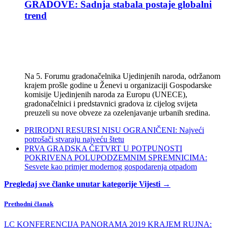
GRADOVE: Sadnja stabala postaje globalni
trend
Na 5. Forumu gradonačelnika Ujedinjenih naroda, održanom
krajem prošle godine u Ženevi u organizaciji Gospodarske
komisije Ujedinjenih naroda za Europu (UNECE),
gradonačelnici i predstavnici gradova iz cijelog svijeta
preuzeli su nove obveze za ozelenjavanje urbanih sredina.
PRIRODNI RESURSI NISU OGRANIČENI: Najveći
potrošači stvaraju najveću štetu
PRVA GRADSKA ČETVRT U POTPUNOSTI
POKRIVENA POLUPODZEMNIM SPREMNICIMA:
Sesvete kao primjer modernog gospodarenja otpadom
Pregledaj sve članke unutar kategorije Vijesti →
Prethodni članak
LC KONFERENCIJA PANORAMA 2019 KRAJEM RUJNA: