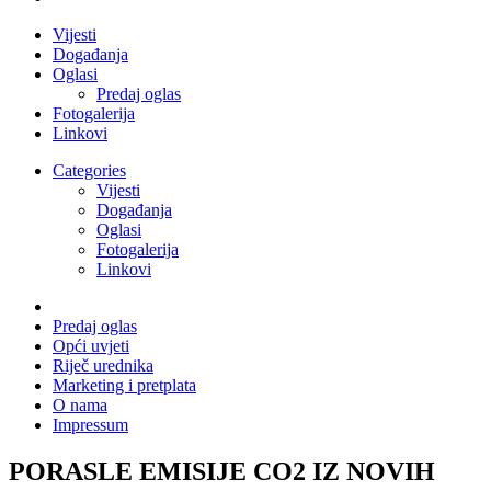
Vijesti
Događanja
Oglasi
Predaj oglas
Fotogalerija
Linkovi
Categories
Vijesti
Događanja
Oglasi
Fotogalerija
Linkovi
Predaj oglas
Opći uvjeti
Riječ urednika
Marketing i pretplata
O nama
Impressum
PORASLE EMISIJE CO2 IZ NOVIH