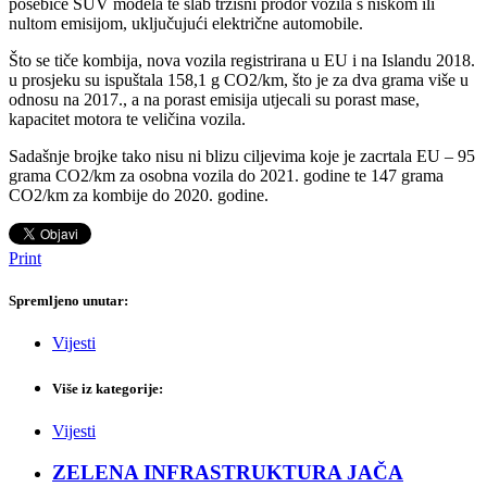
posebice SUV modela te slab tržišni prodor vozila s niskom ili
nultom emisijom, uključujući električne automobile.
Što se tiče kombija, nova vozila registrirana u EU i na Islandu 2018.
u prosjeku su ispuštala 158,1 g CO2/km, što je za dva grama više u
odnosu na 2017., a na porast emisija utjecali su porast mase,
kapacitet motora te veličina vozila.
Sadašnje brojke tako nisu ni blizu ciljevima koje je zacrtala EU – 95
grama CO2/km za osobna vozila do 2021. godine te 147 grama
CO2/km za kombije do 2020. godine.
Print
Spremljeno unutar:
Vijesti
Više iz kategorije:
Vijesti
ZELENA INFRASTRUKTURA JAČA