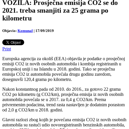
VOZILA: Prosječna emisija CO2 se do
2021. treba smanjiti za 25 grama po
kilometru
Objavio:
Komunal
|
17/09/2019
Print
Europska agencija za okoliš (EEA) objavila je podatke o prosječnoj
emisiji CO2 iz novih osobnih automobila i kombija registriranih u
Europskoj uniji i na Islandu u 2018. godini. Tako se prosječna
emisija CO2 iz automobila povećala drugu godinu zaredom,
dosegnuvši 120,4 grama po kilometru.
Nakon konstantnog pada od 2010. do 2016., za gotovo 22 grama
CO2 po kilometru (g CO2/km), prosječna emisija iz novih osobnih
automobila povećala se u 2017. za 0,4 g CO2/km. Prema
privremenim podacima, trend rasta nastavljen je dodatnim porastom
od 2,0 g CO2/km u 2018. godini.
Glavni razlozi zbog kojih je povećana emisija CO2 iz novih osobnih
automobila su rastući udio novoregistriranih benzinskih automobila,