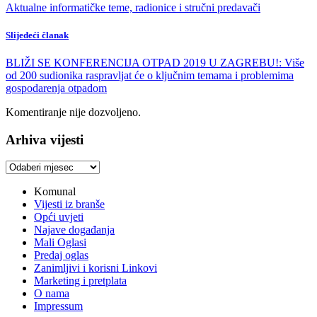
Aktualne informatičke teme, radionice i stručni predavači
Slijedeći članak
BLIŽI SE KONFERENCIJA OTPAD 2019 U ZAGREBU!: Više
od 200 sudionika raspravljat će o ključnim temama i problemima
gospodarenja otpadom
Komentiranje nije dozvoljeno.
Arhiva vijesti
Arhiva
vijesti
Komunal
Vijesti iz branše
Opći uvjeti
Najave događanja
Mali Oglasi
Predaj oglas
Zanimljivi i korisni Linkovi
Marketing i pretplata
O nama
Impressum