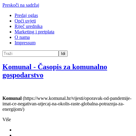
Preskoči na sadržaj
Predaj oglas
Opći uvjeti
Riječ urednika
Marketing i pretplata
O nama
Impressum
Idi
Komunal
-
Časopis za komunalno
gospodarstvo
Komunal
(https://www.komunal.hr/vijesti/oporavak-od-pandemije-
imat-ce-negativan-utjecaj-na-okolis-raste-globalna-potraznja-za-
energijom/)
Više