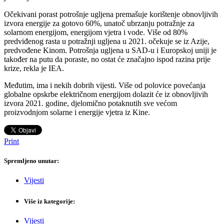
Očekivani porast potrošnje ugljena premašuje korištenje obnovljivih
izvora energije za gotovo 60%, unatoč ubrzanju potražnje za
solarnom energijom, energijom vjetra i vode. Više od 80%
predviđenog rasta u potražnji ugljena u 2021. očekuje se iz Azije,
predvođene Kinom. Potrošnja ugljena u SAD-u i Europskoj uniji je
također na putu da poraste, no ostat će značajno ispod razina prije
krize, rekla je IEA.
Međutim, ima i nekih dobrih vijesti. Više od polovice povećanja
globalne opskrbe električnom energijom dolazit će iz obnovljivih
izvora 2021. godine, djelomično potaknutih sve većom
proizvodnjom solarne i energije vjetra iz Kine.
Print
Spremljeno unutar:
Vijesti
Više iz kategorije:
Vijesti