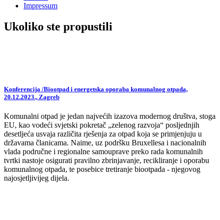
Impressum
Ukoliko ste propustili
Konferencija /Biootpad i energetska oporaba komunalnog otpada,
20.12.2023., Zagreb
Komunalni otpad je jedan najvećih izazova modernog društva, stoga
EU, kao vodeći svjetski pokretač „zelenog razvoja“ posljednjih
desetljeća usvaja različita rješenja za otpad koja se primjenjuju u
državama članicama. Naime, uz podršku Bruxellesa i nacionalnih
vlada područne i regionalne samouprave preko rada komunalnih
tvrtki nastoje osigurati pravilno zbrinjavanje, recikliranje i oporabu
komunalnog otpada, te posebice tretiranje biootpada - njegovog
najosjetljivijeg dijela.