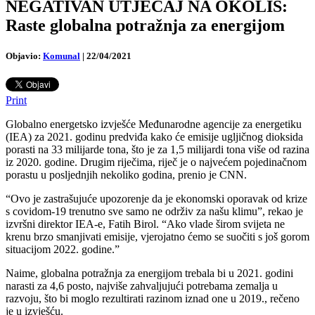
NEGATIVAN UTJECAJ NA OKOLIŠ:
Raste globalna potražnja za energijom
Objavio:
Komunal
|
22/04/2021
Print
Globalno energetsko izvješće Međunarodne agencije za energetiku
(IEA) za 2021. godinu predviđa kako će emisije ugljičnog dioksida
porasti na 33 milijarde tona, što je za 1,5 milijardi tona više od razina
iz 2020. godine. Drugim riječima, riječ je o najvećem pojedinačnom
porastu u posljednjih nekoliko godina, prenio je CNN.
“Ovo je zastrašujuće upozorenje da je ekonomski oporavak od krize
s covidom-19 trenutno sve samo ne održiv za našu klimu”, rekao je
izvršni direktor IEA-e, Fatih Birol. “Ako vlade širom svijeta ne
krenu brzo smanjivati ​​emisije, vjerojatno ćemo se suočiti s još gorom
situacijom 2022. godine.”
Naime, globalna potražnja za energijom trebala bi u 2021. godini
narasti za 4,6 posto, najviše zahvaljujući potrebama zemalja u
razvoju, što bi moglo rezultirati razinom iznad one u 2019., rečeno
je u izvješću.