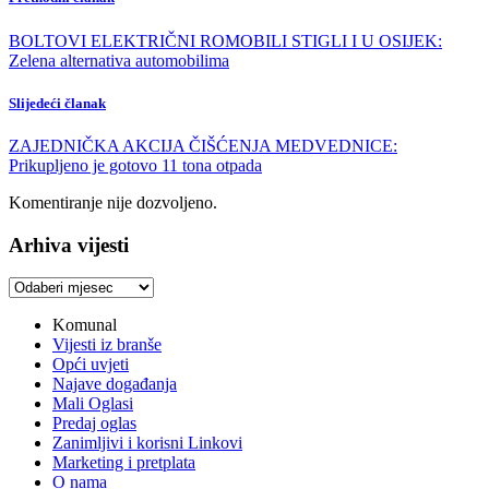
BOLTOVI ELEKTRIČNI ROMOBILI STIGLI I U OSIJEK:
Zelena alternativa automobilima
Slijedeći članak
ZAJEDNIČKA AKCIJA ČIŠĆENJA MEDVEDNICE:
Prikupljeno je gotovo 11 tona otpada
Komentiranje nije dozvoljeno.
Arhiva vijesti
Arhiva
vijesti
Komunal
Vijesti iz branše
Opći uvjeti
Najave događanja
Mali Oglasi
Predaj oglas
Zanimljivi i korisni Linkovi
Marketing i pretplata
O nama