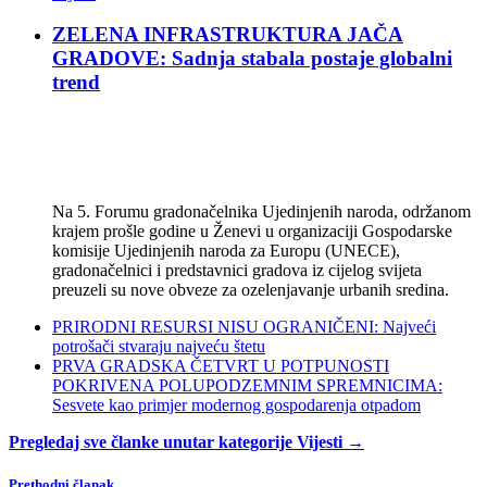
ZELENA INFRASTRUKTURA JAČA
GRADOVE: Sadnja stabala postaje globalni
trend
Na 5. Forumu gradonačelnika Ujedinjenih naroda, održanom
krajem prošle godine u Ženevi u organizaciji Gospodarske
komisije Ujedinjenih naroda za Europu (UNECE),
gradonačelnici i predstavnici gradova iz cijelog svijeta
preuzeli su nove obveze za ozelenjavanje urbanih sredina.
PRIRODNI RESURSI NISU OGRANIČENI: Najveći
potrošači stvaraju najveću štetu
PRVA GRADSKA ČETVRT U POTPUNOSTI
POKRIVENA POLUPODZEMNIM SPREMNICIMA:
Sesvete kao primjer modernog gospodarenja otpadom
Pregledaj sve članke unutar kategorije Vijesti →
Prethodni članak