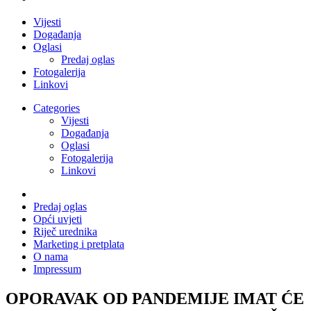
Vijesti
Događanja
Oglasi
Predaj oglas
Fotogalerija
Linkovi
Categories
Vijesti
Događanja
Oglasi
Fotogalerija
Linkovi
Predaj oglas
Opći uvjeti
Riječ urednika
Marketing i pretplata
O nama
Impressum
OPORAVAK OD PANDEMIJE IMAT ĆE