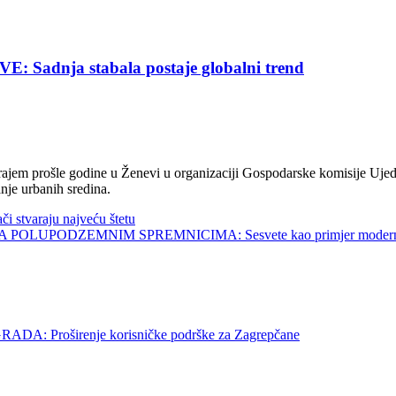
nja stabala postaje globalni trend
jem prošle godine u Ženevi u organizaciji Gospodarske komisije Ujed
nje urbanih sredina.
tvaraju najveću štetu
UPODZEMNIM SPREMNICIMA: Sesvete kao primjer modernog 
roširenje korisničke podrške za Zagrepčane