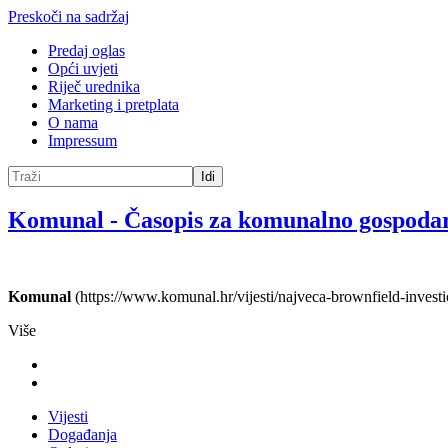
Preskoči na sadržaj
Predaj oglas
Opći uvjeti
Riječ urednika
Marketing i pretplata
O nama
Impressum
Idi
Komunal
-
Časopis za komunalno gospoda
Komunal
(https://www.komunal.hr/vijesti/najveca-brownfield-investi
Više
Vijesti
Događanja