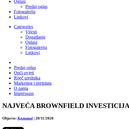
Oglasi
Predaj oglas
Fotogalerija
Linkovi
Categories
Vijesti
Događanja
Oglasi
Fotogalerija
Linkovi
Predaj oglas
Opći uvjeti
Riječ urednika
Marketing i pretplata
O nama
Impressum
NAJVEĆA BROWNFIELD INVESTICIJA U DU
Objavio:
Komunal
|
20/11/2020