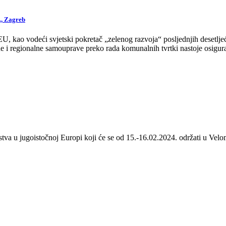
., Zagreb
 kao vodeći svjetski pokretač „zelenog razvoja“ posljednjih desetljeća
 i regionalne samouprave preko rada komunalnih tvrtki nastoje osigurat
stva u jugoistočnoj Europi koji će se od 15.-16.02.2024. održati u Velom