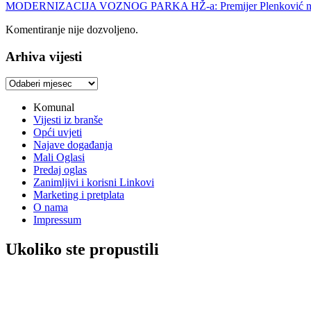
MODERNIZACIJA VOZNOG PARKA HŽ-a: Premijer Plenković najavio 
Komentiranje nije dozvoljeno.
Arhiva vijesti
Arhiva
vijesti
Komunal
Vijesti iz branše
Opći uvjeti
Najave događanja
Mali Oglasi
Predaj oglas
Zanimljivi i korisni Linkovi
Marketing i pretplata
O nama
Impressum
Ukoliko ste propustili