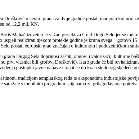
 Drašković u centru grada za dvije godine postati moderan kulturni cen
osu od 12,2 mil. KN.
 Boris Mahač izuzetno je važan projekt za Grad Dugo Selo jer se radi o 
uspjeli realizirati tijekom protekle godine je kruna svega – gotovo 15 
Selo postati europski grad značajan u kulturnom i poduzetničkom smis
u grada Dugog Sela doprinosi zaštiti, obnovi i valorizaciji kulturne ba
su prvi vlasnici bili grofovi Drašković). Ista zgrada će biti revitalizir
vođenja postupka javne nabave i trajat će do kraja studenog sljedeće g
baštinom, tradicijom templarskog reda te eksponatima industrijske povij
vne sadržaje s mobilnim pregradnim stijenama za prilagođavanje potreba