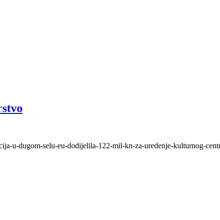
rstvo
cija-u-dugom-selu-eu-dodijelila-122-mil-kn-za-uredenje-kulturnog-centr