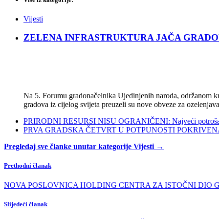
Vijesti
ZELENA INFRASTRUKTURA JAČA GRADOVE: Sad
Na 5. Forumu gradonačelnika Ujedinjenih naroda, održanom kra
gradova iz cijelog svijeta preuzeli su nove obveze za ozelenjava
PRIRODNI RESURSI NISU OGRANIČENI: Najveći potrošači s
PRVA GRADSKA ČETVRT U POTPUNOSTI POKRIVENA POL
Pregledaj sve članke unutar kategorije Vijesti →
Prethodni članak
NOVA POSLOVNICA HOLDING CENTRA ZA ISTOČNI DIO GRADA: P
Slijedeći članak