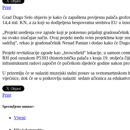
Print
Grad Dugo Selo objavio je kako će zapuštena povijesna palača grofova
14,4 mil. KN, a za koji su dodijeljena bespovratna sredstva EU u izn
„Projekt uređenja ove zgrade koji je pokrenuo prijašnji gradonačelnik
na ovako značajan način. Ovaj projekt među svim projektima koje smo 
sadržaj“, rekao je gradonačelnik Nenad Panian i dodao kako će Dugo 
Projekt revitalizacije zgrade kao „brownfield“ lokacije, u samom centr
RH pod oznakom P5393 (historicistička palača s kraja 19. stoljeća čiji 
infrastrukturni radovi započet će početkom sljedeće godine nakon pro
U prizemlju će se nalaziti muzejski stalni postav sa svetomartinskom 
vijećnice, dok će se u potkrovlju nalaziti sedam učionica za edukati
Print
Spremljeno unutar:
Vijesti
Više iz kategorije: