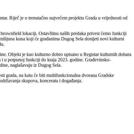
tar. Riječ je o trenutačno najvećem projektu Grada u vrijednosti od
brownfield lokaciji. Ostavštinu naših predaka privest ćemo funkciji
milijuna kuna koji će građanima Dugog Sela donijeti novi kulturni
lu.
štine. Objekt je kao kulturno dobro upisano u Registar kulturnih dobara
ana i u potpunoj funkciji do kraja 2023. godine. Građevinsko-
odine, naglašavaju iz Dugog Sela.
esti grada, na katu će biti multifunkcionalna dvorana Gradske
 održavanja skupova, koncerata i događanja.