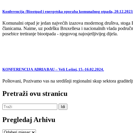
Konferencija /Biootpad i energetska oporaba komunalnog otpada, 20.12.2023
Komunalni otpad je jedan najvećih izazova modernog društva, stoga EU,
članicama. Naime, uz podršku Bruxellesa i nacionalnih vlada područne
posebice tretiranje biootpada - njegovog najosjetljivijeg dijela.
KONFERENCIJA ADRIA BAU – Veli Lošinj, 15.-16.02.2024.
Poštovani, Pozivamo vas na središnji regionalni skup sektora graditelj
Pretraži ovu stranicu
Pregledaj Arhivu
Pregledaj