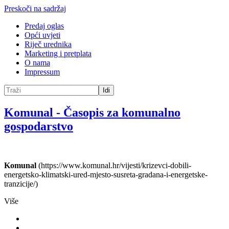
Preskoči na sadržaj
Predaj oglas
Opći uvjeti
Riječ urednika
Marketing i pretplata
O nama
Impressum
Idi
Komunal
-
Časopis za komunalno
gospodarstvo
Komunal
(https://www.komunal.hr/vijesti/krizevci-dobili-
energetsko-klimatski-ured-mjesto-susreta-gradana-i-energetske-
tranzicije/)
Više