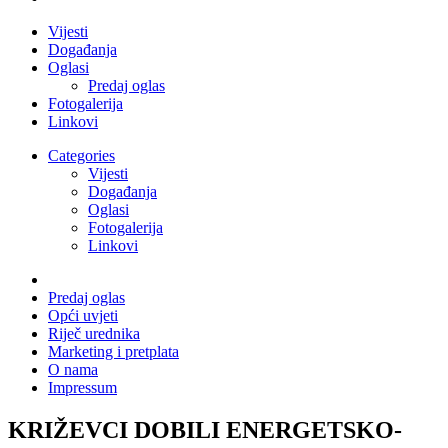
Vijesti
Događanja
Oglasi
Predaj oglas
Fotogalerija
Linkovi
Categories
Vijesti
Događanja
Oglasi
Fotogalerija
Linkovi
Predaj oglas
Opći uvjeti
Riječ urednika
Marketing i pretplata
O nama
Impressum
KRIŽEVCI DOBILI ENERGETSKO-