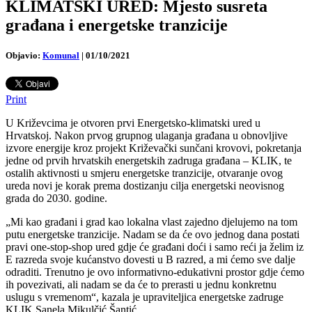
KLIMATSKI URED: Mjesto susreta
građana i energetske tranzicije
Objavio:
Komunal
|
01/10/2021
Print
U Križevcima je otvoren prvi Energetsko-klimatski ured u
Hrvatskoj. Nakon prvog grupnog ulaganja građana u obnovljive
izvore energije kroz projekt Križevački sunčani krovovi, pokretanja
jedne od prvih hrvatskih energetskih zadruga građana – KLIK, te
ostalih aktivnosti u smjeru energetske tranzicije, otvaranje ovog
ureda novi je korak prema dostizanju cilja energetski neovisnog
grada do 2030. godine.
„Mi kao građani i grad kao lokalna vlast zajedno djelujemo na tom
putu energetske tranzicije. Nadam se da će ovo jednog dana postati
pravi one-stop-shop ured gdje će građani doći i samo reći ja želim iz
E razreda svoje kućanstvo dovesti u B razred, a mi ćemo sve dalje
odraditi. Trenutno je ovo informativno-edukativni prostor gdje ćemo
ih povezivati, ali nadam se da će to prerasti u jednu konkretnu
uslugu s vremenom“, kazala je upraviteljica energetske zadruge
KLIK Sanela Mikulčić Šantić.