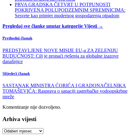
PRVA GRADSKA ČETVRT U POTPUNOSTI
POKRIVENA POLUPODZEMNIM SPREMNICIMA:
Sesvete kao primjer modernog gospodarenja otpadom
Pregledaj sve članke unutar kategorije Vijesti →
Prethodni članak
PREDSTAVLJENE NOVE MISIJE EU-a ZA ZELENIJU
BUDUĆNOST: Cilj je pronaći rješenja za globalne izazove
današnjice
Slijedeći članak
SASTANAK MINISTRA ĆORIĆA I GRADONAČELNIKA
TOMAŠEVIĆA: Rasprava o sanaciji zagrebačke vodoopskrbne
mreže
Komentiranje nije dozvoljeno.
Arhiva vijesti
Arhiva
vijesti