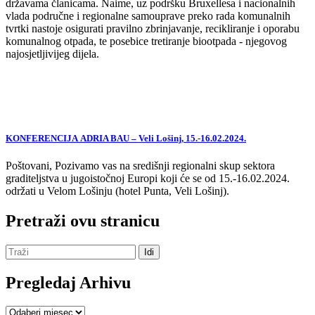
državama članicama. Naime, uz podršku Bruxellesa i nacionalnih
vlada područne i regionalne samouprave preko rada komunalnih
tvrtki nastoje osigurati pravilno zbrinjavanje, recikliranje i oporabu
komunalnog otpada, te posebice tretiranje biootpada - njegovog
najosjetljivijeg dijela.
KONFERENCIJA ADRIA BAU – Veli Lošinj, 15.-16.02.2024.
Poštovani, Pozivamo vas na središnji regionalni skup sektora
graditeljstva u jugoistočnoj Europi koji će se od 15.-16.02.2024.
održati u Velom Lošinju (hotel Punta, Veli Lošinj).
Pretraži ovu stranicu
Pregledaj Arhivu
Pregledaj