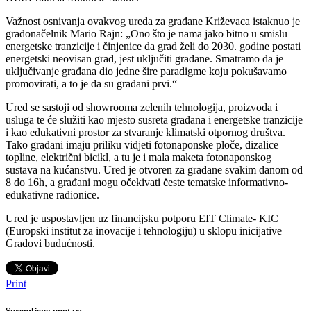
Važnost osnivanja ovakvog ureda za građane Križevaca istaknuo je
gradonačelnik Mario Rajn: „Ono što je nama jako bitno u smislu
energetske tranzicije i činjenice da grad želi do 2030. godine postati
energetski neovisan grad, jest uključiti građane. Smatramo da je
uključivanje građana dio jedne šire paradigme koju pokušavamo
promovirati, a to je da su građani prvi.“
Ured se sastoji od showrooma zelenih tehnologija, proizvoda i
usluga te će služiti kao mjesto susreta građana i energetske tranzicije
i kao edukativni prostor za stvaranje klimatski otpornog društva.
Tako građani imaju priliku vidjeti fotonaponske ploče, dizalice
topline, električni bicikl, a tu je i mala maketa fotonaponskog
sustava na kućanstvu. Ured je otvoren za građane svakim danom od
8 do 16h, a građani mogu očekivati česte tematske informativno-
edukativne radionice.
Ured je uspostavljen uz financijsku potporu EIT Climate- KIC
(Europski institut za inovacije i tehnologiju) u sklopu inicijative
Gradovi budućnosti.
Print
Spremljeno unutar: