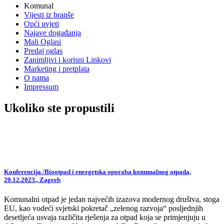
Komunal
Vijesti iz branše
Opći uvjeti
Najave događanja
Mali Oglasi
Predaj oglas
Zanimljivi i korisni Linkovi
Marketing i pretplata
O nama
Impressum
Ukoliko ste propustili
Konferencija /Biootpad i energetska oporaba komunalnog otpada,
20.12.2023., Zagreb
Komunalni otpad je jedan najvećih izazova modernog društva, stoga
EU, kao vodeći svjetski pokretač „zelenog razvoja“ posljednjih
desetljeća usvaja različita rješenja za otpad koja se primjenjuju u