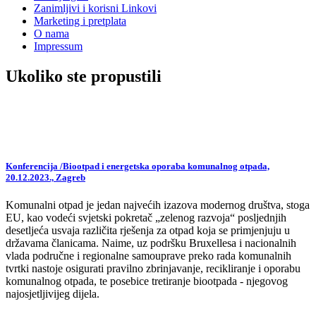
Zanimljivi i korisni Linkovi
Marketing i pretplata
O nama
Impressum
Ukoliko ste propustili
Konferencija /Biootpad i energetska oporaba komunalnog otpada,
20.12.2023., Zagreb
Komunalni otpad je jedan najvećih izazova modernog društva, stoga
EU, kao vodeći svjetski pokretač „zelenog razvoja“ posljednjih
desetljeća usvaja različita rješenja za otpad koja se primjenjuju u
državama članicama. Naime, uz podršku Bruxellesa i nacionalnih
vlada područne i regionalne samouprave preko rada komunalnih
tvrtki nastoje osigurati pravilno zbrinjavanje, recikliranje i oporabu
komunalnog otpada, te posebice tretiranje biootpada - njegovog
najosjetljivijeg dijela.