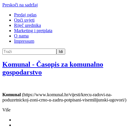
Preskoči na sadržaj
Predaj oglas
Opći uvjeti
Riječ urednika
Marketing i pretplata
O nama
Impressum
Idi
Komunal
-
Časopis za komunalno
gospodarstvo
Komunal
(https://www.komunal.hr/vijesti/krecu-radovi-na-
poduzetnickoj-zoni-crno-u-zadru-potpisani-visemilijunski-ugovori/)
Više