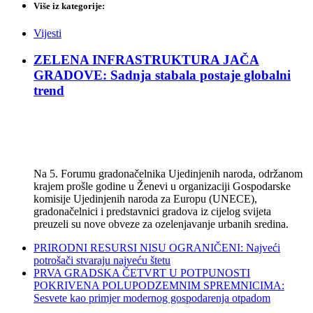
Više iz kategorije:
Vijesti
ZELENA INFRASTRUKTURA JAČA
GRADOVE: Sadnja stabala postaje globalni
trend
Na 5. Forumu gradonačelnika Ujedinjenih naroda, održanom
krajem prošle godine u Ženevi u organizaciji Gospodarske
komisije Ujedinjenih naroda za Europu (UNECE),
gradonačelnici i predstavnici gradova iz cijelog svijeta
preuzeli su nove obveze za ozelenjavanje urbanih sredina.
PRIRODNI RESURSI NISU OGRANIČENI: Najveći
potrošači stvaraju najveću štetu
PRVA GRADSKA ČETVRT U POTPUNOSTI
POKRIVENA POLUPODZEMNIM SPREMNICIMA:
Sesvete kao primjer modernog gospodarenja otpadom