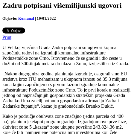
Zadru potpisani višemilijunski ugovori
Objavio:
Komunal
|
19/01/2022
Print
U Velikoj vijećnici Grada Zadra potpisani su ugovori kojima
započinju radovi na izgradnji komunalne infrastrukture
Poduzetničke zone Crno. Istovremeno će se graditi i dio ceste u
dužini od 300-tinjak metara do ulaza u Zonu, izvijestili su iz Grada.
„Nakon dugog niza godina planiranja izgradnje, osigurali smo EU
sredstva kroz ITU mehanizam u ukupnom iznosu od 35,3 milijuna
kuna kojim započinjemo s prvom fazom izgradnje komunalne
infrastrukture Poduzetničke zone Crno. To je prvi korak u realizaciji
jednog od najznačajnijih gospodarskih strateških projekata Grada
Zadra koji ima za cilj potpunu gospodarsku afirmaciju Zadra i
Zadarske županije“, kazao je gradonačelnik Branko Dukić.
Kako je područje obuhvata zone značajno (jedna parcela od 400
ha), planiran je etapni program gradnje. Izgradnjom ove prve faze,
aktivirat će se 5 „kazeta“ zone ukupne površine 243.824,36 m2,
koje će biti namijenjene potencijalnim investitorima koji žele