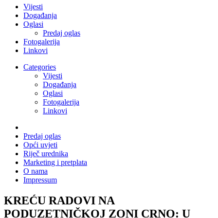
Vijesti
Događanja
Oglasi
Predaj oglas
Fotogalerija
Linkovi
Categories
Vijesti
Događanja
Oglasi
Fotogalerija
Linkovi
Predaj oglas
Opći uvjeti
Riječ urednika
Marketing i pretplata
O nama
Impressum
KREĆU RADOVI NA
PODUZETNIČKOJ ZONI CRNO: U