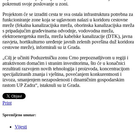
pokrenuti svoje poslovanje u zoni.
Projektom će se izraditi cesta te sva ostala infrastruktura potrebna za
funkcioniranje zone koja se uglavnom nalazi u koridoru cestovne
mreže (fekalna kanalizacijska mreža, oborinska kanalizacijska mreža
s pripadajućim građevinama odvodnje, vodovodna mreža,
elektroenergetska mreža, mreža kabelske kanalizacije (DTK), javna
rasvjeta, hortikulturno uređenje javnih zelenih površina duž koridora
cestovne mreže), informirali su iz Grada.
„Cilj je učiniti Poduzetničku zonu Crno prepoznatljivom u regiji i
atraktivnom domaćim i stranim investitorima, što će u konačnici
rezultirati razvojem novih tehnologija i proizvoda, koncentracijom
specijaliziranih znanja i vještina, povećanjem konkurentnosti i
izvoza, smanjenjem nezaposlenosti i dinamičnim gospodarskim
rastom UP Zadra“, istaknuli su iz Grada.
Print
Spremljeno unutar:
Vijesti