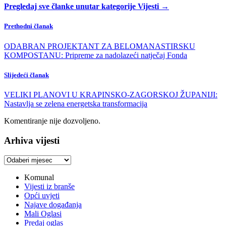
Pregledaj sve članke unutar kategorije Vijesti →
Prethodni članak
ODABRAN PROJEKTANT ZA BELOMANASTIRSKU
KOMPOSTANU: Pripreme za nadolazeći natječaj Fonda
Slijedeći članak
VELIKI PLANOVI U KRAPINSKO-ZAGORSKOJ ŽUPANIJI:
Nastavlja se zelena energetska transformacija
Komentiranje nije dozvoljeno.
Arhiva vijesti
Arhiva
vijesti
Komunal
Vijesti iz branše
Opći uvjeti
Najave događanja
Mali Oglasi
Predaj oglas