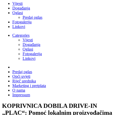
Vijesti
Događanja
Oglasi
Predaj oglas
Fotogalerija
Linkovi
Categories
Vijesti
Događanja
Oglasi
Fotogalerija
Linkovi
Predaj oglas
Opći uvjeti
Riječ urednika
Marketing i pretplata
O nama
Impressum
KOPRIVNICA DOBILA DRIVE-IN
„PLAC“: Pomoć lokalnim proizvođačima