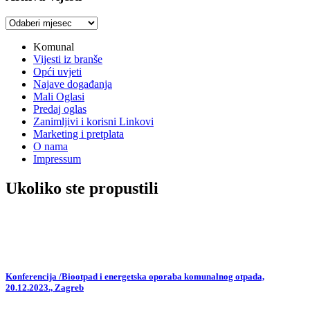
Arhiva
vijesti
Komunal
Vijesti iz branše
Opći uvjeti
Najave događanja
Mali Oglasi
Predaj oglas
Zanimljivi i korisni Linkovi
Marketing i pretplata
O nama
Impressum
Ukoliko ste propustili
Konferencija /Biootpad i energetska oporaba komunalnog otpada,
20.12.2023., Zagreb