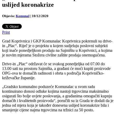
uslijed koronakrize
Objavio:
Komunal
|
10/12/2020
Print
Grad Koprivnica i GKP Komunalac Koprivnica pokrenuli su drive-
in „Plac“. Riječ je o projektu u kojem sudjeluju poslovni subjekti
koji inače ponedjeljkom prodaju na Sajmištu u Koprivnici, a kojima
je novim mjerama Stožera civilne zaštite prodaja onemogućena.
Drive-in „Plac“ održavat će se svakog ponedjeljka od 07.00 do
13.00 sati na prostoru Sajmišta, a građani će moći kupiti proizvode
OPG-ova te domaćih radinosti i obrta s područja Koprivničko-
križevačke županije.
„Gradsko komunalno poduzeće Komunalac u svom radu
kontinuirano donosi odluke kojima nastoji trgovcima maksimalno
osigurati što bolje uvjete poslovanja, a građanima omogućiti kupnju
domaćih i kvalitetnih proizvoda“, poručili su iz Grada te dodali da je
jedna od mjera koja je također donesena uslijed koronakrize bila i
smanjenje cijene najma trgovcima na tržnici za 50 posto.