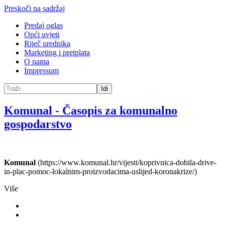
Preskoči na sadržaj
Predaj oglas
Opći uvjeti
Riječ urednika
Marketing i pretplata
O nama
Impressum
Idi
Komunal
-
Časopis za komunalno
gospodarstvo
Komunal
(https://www.komunal.hr/vijesti/koprivnica-dobila-drive-
in-plac-pomoc-lokalnim-proizvodacima-uslijed-koronakrize/)
Više