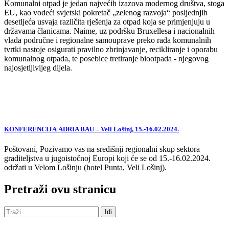
Komunalni otpad je jedan najvećih izazova modernog društva, stoga
EU, kao vodeći svjetski pokretač „zelenog razvoja“ posljednjih
desetljeća usvaja različita rješenja za otpad koja se primjenjuju u
državama članicama. Naime, uz podršku Bruxellesa i nacionalnih
vlada područne i regionalne samouprave preko rada komunalnih
tvrtki nastoje osigurati pravilno zbrinjavanje, recikliranje i oporabu
komunalnog otpada, te posebice tretiranje biootpada - njegovog
najosjetljivijeg dijela.
KONFERENCIJA ADRIA BAU – Veli Lošinj, 15.-16.02.2024.
Poštovani, Pozivamo vas na središnji regionalni skup sektora
graditeljstva u jugoistočnoj Europi koji će se od 15.-16.02.2024.
održati u Velom Lošinju (hotel Punta, Veli Lošinj).
Pretraži ovu stranicu