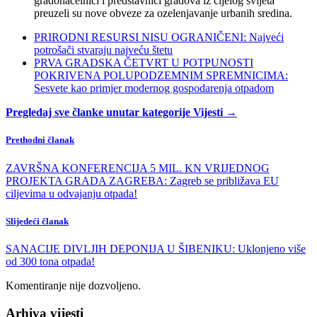
gradonačelnici i predstavnici gradova iz cijelog svijeta
preuzeli su nove obveze za ozelenjavanje urbanih sredina.
PRIRODNI RESURSI NISU OGRANIČENI: Najveći
potrošači stvaraju najveću štetu
PRVA GRADSKA ČETVRT U POTPUNOSTI
POKRIVENA POLUPODZEMNIM SPREMNICIMA:
Sesvete kao primjer modernog gospodarenja otpadom
Pregledaj sve članke unutar kategorije Vijesti →
Prethodni članak
ZAVRŠNA KONFERENCIJA 5 MIL. KN VRIJEDNOG
PROJEKTA GRADA ZAGREBA: Zagreb se približava EU
ciljevima u odvajanju otpada!
Slijedeći članak
SANACIJE DIVLJIH DEPONIJA U ŠIBENIKU: Uklonjeno više
od 300 tona otpada!
Komentiranje nije dozvoljeno.
Arhiva vijesti