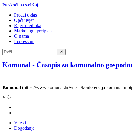
Preskoči na sadržaj
Predaj oglas
Opći uvjeti
Riječ urednika
Marketing i pretplata
O nama
Impressum
Idi
Komunal
-
Časopis za komunalno gospoda
Komunal
(https://www.komunal.hr/vijesti/konferencija-komunalni-otp
Više
Vijesti
Događanja