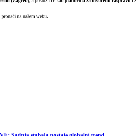
estin (Zagreb)
, a poslužit će kao
platforma za otvorenu raspravu
i z
te pronaći na našem webu.
nja stabala postaje globalni trend