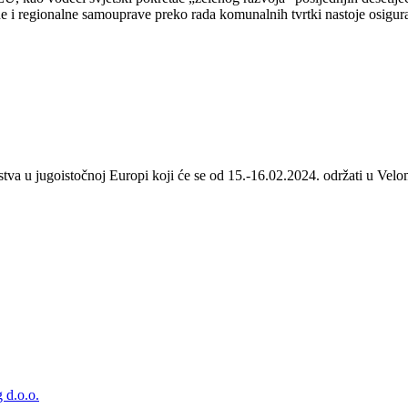
 i regionalne samouprave preko rada komunalnih tvrtki nastoje osigurat
stva u jugoistočnoj Europi koji će se od 15.-16.02.2024. održati u Velom
 d.o.o.