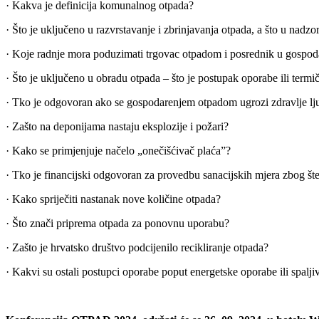
· Kakva je definicija komunalnog otpada?
· Što je uključeno u razvrstavanje i zbrinjavanja otpada, a što u nadzo
· Koje radnje mora poduzimati trgovac otpadom i posrednik u gospo
· Što je uključeno u obradu otpada – što je postupak oporabe ili termi
· Tko je odgovoran ako se gospodarenjem otpadom ugrozi zdravlje ljudi
· Zašto na deponijama nastaju eksplozije i požari?
· Kako se primjenjuje načelo „onečišćivač plaća”?
· Tko je financijski odgovoran za provedbu sanacijskih mjera zbog 
· Kako spriječiti nastanak nove količine otpada?
· Što znači priprema otpada za ponovnu uporabu?
· Zašto je hrvatsko društvo podcijenilo recikliranje otpada?
· Kakvi su ostali postupci oporabe poput energetske oporabe ili spal