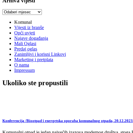
Arhiva vijesti
Arhiva
vijesti
Komunal
Vijesti iz branše
Opći uvjeti
Najave događanja
Mali Oglasi
Predaj oglas
Zanimljivi i korisni Linkovi
Marketing i pretplata
O nama
Impressum
Ukoliko ste propustili
Konferencija /Biootpad i energetska oporaba komunalnog otpada, 20.12.2023
Komunalni otpad je jedan najvećih izazova modernog društva, stoga EU,