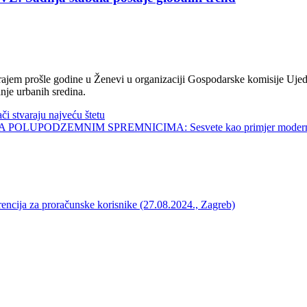
jem prošle godine u Ženevi u organizaciji Gospodarske komisije Ujed
nje urbanih sredina.
tvaraju najveću štetu
UPODZEMNIM SPREMNICIMA: Sesvete kao primjer modernog 
a proračunske korisnike (27.08.2024., Zagreb)