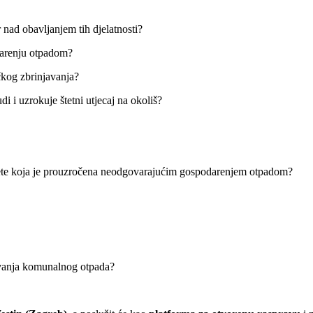
r nad obavljanjem tih djelatnosti?
darenju otpadom?
čkog zbrinjavanja?
 i uzrokuje štetni utjecaj na okoliš?
štete koja je prouzročena neodgovarajućim gospodarenjem otpadom?
jivanja komunalnog otpada?