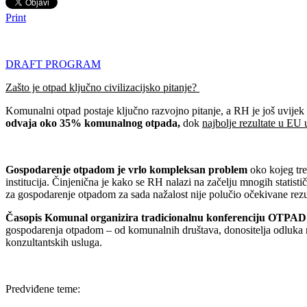
Print
DRAFT PROGRAM
Zašto je otpad ključno civilizacijsko pitanje?
Komunalni otpad postaje ključno razvojno pitanje, a RH je još uvijek
odvaja oko 35% komunalnog otpada,
dok
najbolje rezultate u EU
Gospodarenje otpadom je vrlo kompleksan problem
oko kojeg treb
institucija. Činjenična je kako se RH nalazi na začelju mnogih statist
za gospodarenje otpadom za sada nažalost nije polučio očekivane rezu
Časopis Komunal organizira tradicionalnu konferenciju
OTPAD
gospodarenja otpadom – od komunalnih društava, donositelja odluka na 
konzultantskih usluga.
Predviđene teme: