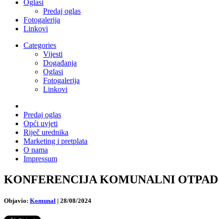
Oglasi
Predaj oglas
Fotogalerija
Linkovi
Categories
Vijesti
Događanja
Oglasi
Fotogalerija
Linkovi
Predaj oglas
Opći uvjeti
Riječ urednika
Marketing i pretplata
O nama
Impressum
KONFERENCIJA KOMUNALNI OTPAD / 26.09.2
Objavio:
Komunal
|
28/08/2024