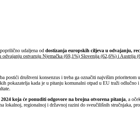
 poprilično udaljena od
dostizanja europskih ciljeva u odvajanju, re
 u odvajanju ostvaruju Njemačka (69,1%) Slovenija (62,6%) i Austrija 
a postići društveni konsenzus i treba ga označiti najvišim prioritetom u
ičkih pokazatelja kada je u pitanju komunalni otpad u EU traži odlučno i 
ltate.
2024
koja će ponuditi odgovore na brojna otvorena pitanja
, a oče
lokalnoj, regionalnoj i državnoj razini do sveučilišnih stručnjaka, pro