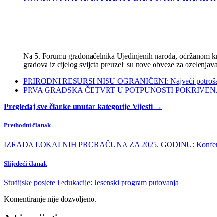
Na 5. Forumu gradonačelnika Ujedinjenih naroda, održanom kra
gradova iz cijelog svijeta preuzeli su nove obveze za ozelenjava
PRIRODNI RESURSI NISU OGRANIČENI: Najveći potrošači s
PRVA GRADSKA ČETVRT U POTPUNOSTI POKRIVENA POL
Pregledaj sve članke unutar kategorije Vijesti →
Prethodni članak
IZRADA LOKALNIH PRORAČUNA ZA 2025. GODINU: Konferencija z
Slijedeći članak
Studijske posjete i edukacije: Jesenski program putovanja
Komentiranje nije dozvoljeno.