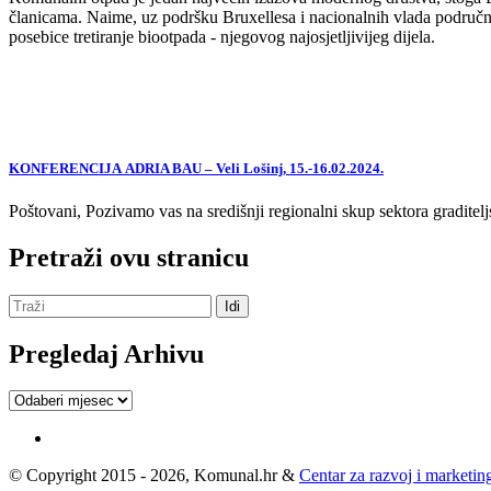
članicama. Naime, uz podršku Bruxellesa i nacionalnih vlada područne
posebice tretiranje biootpada - njegovog najosjetljivijeg dijela.
KONFERENCIJA ADRIA BAU – Veli Lošinj, 15.-16.02.2024.
Poštovani, Pozivamo vas na središnji regionalni skup sektora graditelj
Pretraži ovu stranicu
Pregledaj Arhivu
Pregledaj
Arhivu
© Copyright 2015 - 2026, Komunal.hr &
Centar za razvoj i marketing