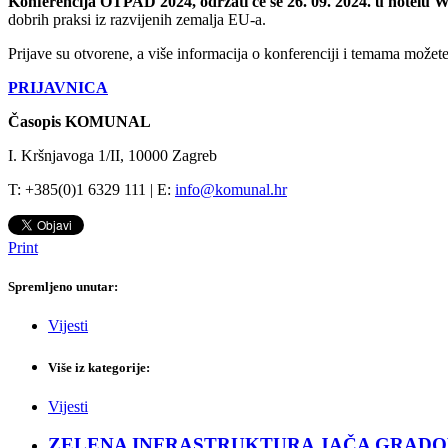
Konferencija OTPAD
2024
, održati će se
26. 09.
2024
.
u
hotelu W
dobrih praksi iz razvijenih zemalja EU-a.
Prijave su otvorene, a više informacija o konferenciji i temama može
PRIJAVNICA
Časopis KOMUNAL
I. Kršnjavoga 1/II, 10000 Zagreb
T: +385(0)1 6329 111 | E:
info@komunal.hr
Print
Spremljeno unutar:
Vijesti
Više iz kategorije:
Vijesti
ZELENA INFRASTRUKTURA JAČA GRADOVE: Sad