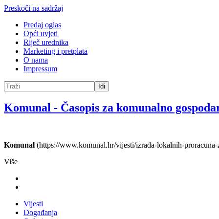
Preskoči na sadržaj
Predaj oglas
Opći uvjeti
Riječ urednika
Marketing i pretplata
O nama
Impressum
Idi
Komunal
-
Časopis za komunalno gospoda
Komunal
(https://www.komunal.hr/vijesti/izrada-lokalnih-proracuna
Više
Vijesti
Događanja