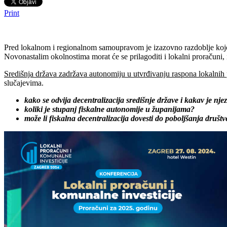
Print
Pred lokalnom i regionalnom samoupravom je izazovno razdoblje koje ć
Novonastalim okolnostima morat će se prilagoditi i lokalni proračuni,
Središnja država zadržava autonomiju u utvrđivanju raspona lokalnih
slučajevima.
kako se odvija decentralizacija središnje države i kakav je nj
koliki je stupanj fiskalne autonomije u županijama?
može li fiskalna decentralizacija dovesti do poboljšanja društ