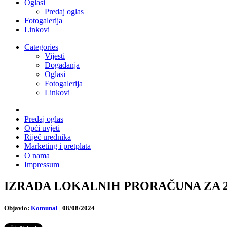
Oglasi
Predaj oglas
Fotogalerija
Linkovi
Categories
Vijesti
Događanja
Oglasi
Fotogalerija
Linkovi
Predaj oglas
Opći uvjeti
Riječ urednika
Marketing i pretplata
O nama
Impressum
IZRADA LOKALNIH PRORAČUNA ZA 2025. G
Objavio:
Komunal
|
08/08/2024