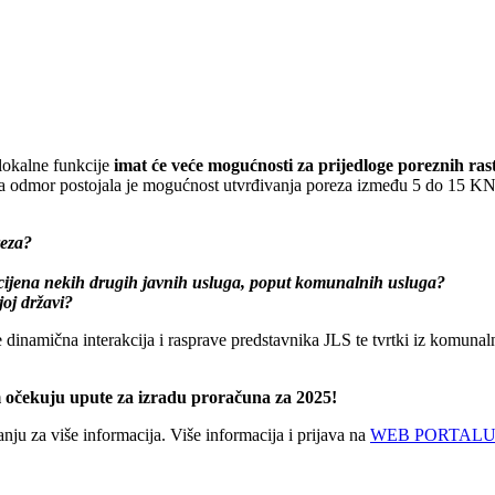
lokalne funkcije
imat će veće mogućnosti za prijedloge poreznih ra
 za odmor postojala je mogućnost utvrđivanja poreza između 5 do 15 KN 
reza?
e cijena nekih drugih javnih usluga, poput komunalnih usluga?
joj državi?
dinamična interakcija i rasprave predstavnika JLS te tvrtki iz komunal
em očekuju upute za izradu proračuna za 2025!
ju za više informacija. Više informacija i prijava na
WEB PORTAL