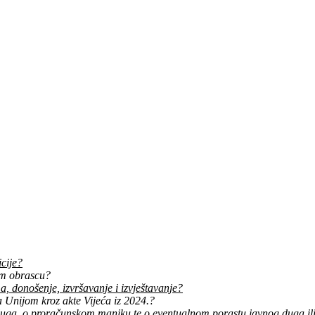
icije?
vom obrascu?
, donošenje, izvršavanje i izvještavanje?
a Unijom kroz akte Vijeća iz 2024.?
sluga, o proračunskom manjku te o eventualnom porastu javnog duga ili