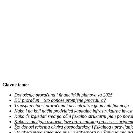
Glavne teme:
Donošenje proračuna i financijskih planova za 2025.
EU proračun – Što donose promjene procedura?
Transparentnost proračuna i decentralizacija javnih financija
Kako i na koji način predvidjeti kapitalne infrastrukturne invest
Kako će izgledati srednjoročni fiskalno-strukturni plan po no
Kako se odvijaju osnovne faze proračunskog procesa – priprema
Što donosi reforma okvira gospodarskog i fiskalnog upravljanj
Što akademska zajednica misli o efikasnosti pružanja javnih u