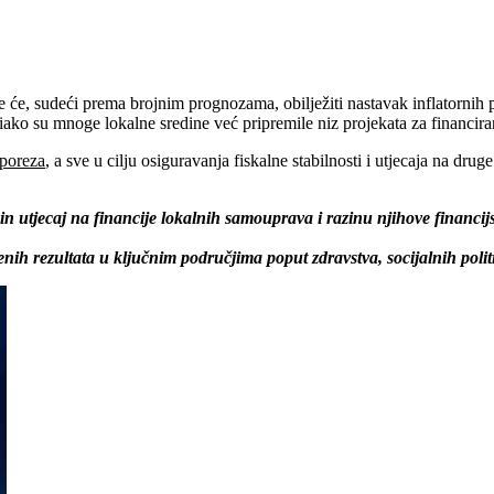
e, sudeći prema brojnim prognozama, obilježiti nastavak inflatornih p
 iako su mnoge lokalne sredine već pripremile niz projekata za financir
 poreza
, a sve u cilju osiguravanja fiskalne stabilnosti i utjecaja na druge
ezin utjecaj na financije lokalnih samouprava i razinu njihove financi
venih rezultata u ključnim područjima poput zdravstva, socijalnih polit