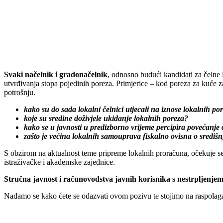
Svaki načelnik i gradonačelnik
, odnosno budući kandidati za čelne 
utvrđivanja stopa pojedinih poreza. Primjerice – kod poreza za kuće
potrošnju.
kako su do sada lokalni čelnici utjecali na iznose lokalnih po
koje su sredine doživjele ukidanje lokalnih poreza?
kako se u javnosti u predizborno vrijeme percipira povećanj
zašto je većina lokalnih samouprava fiskalno ovisna o središn
S obzirom na aktualnost teme pripreme lokalnih proračuna, očekuje se 
istraživačke i akademske zajednice.
Stručna javnost i računovodstva javnih korisnika s nestrpljenj
Nadamo se kako ćete se odazvati ovom pozivu te stojimo na raspolagan