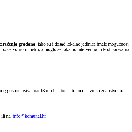
sterećenja građana
, iako su i dosad lokalne jedinice imale mogućnost
po četvornom metru, a moglo se lokalno intervenirati i kod poreza na
nog gospodarstva, nadležnih institucija te predstavnika znanstveno-
U
ili na
info@komunal.hr