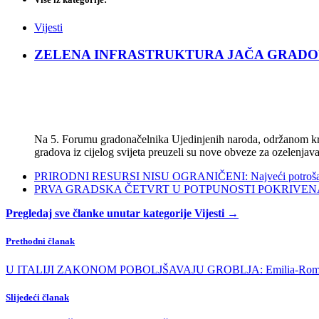
Vijesti
ZELENA INFRASTRUKTURA JAČA GRADOVE: Sad
Na 5. Forumu gradonačelnika Ujedinjenih naroda, održanom kra
gradova iz cijelog svijeta preuzeli su nove obveze za ozelenjava
PRIRODNI RESURSI NISU OGRANIČENI: Najveći potrošači s
PRVA GRADSKA ČETVRT U POTPUNOSTI POKRIVENA POL
Pregledaj sve članke unutar kategorije Vijesti →
Prethodni članak
U ITALIJI ZAKONOM POBOLJŠAVAJU GROBLJA: Emilia-Romagna p
Slijedeći članak