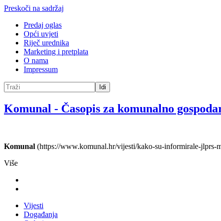
Preskoči na sadržaj
Predaj oglas
Opći uvjeti
Riječ urednika
Marketing i pretplata
O nama
Impressum
Idi
Komunal
-
Časopis za komunalno gospoda
Komunal
(https://www.komunal.hr/vijesti/kako-su-informirale-jlprs-
Više
Vijesti
Događanja