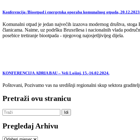
Konferencija /Biootpad i energetska oporaba komunalnog otpada, 20.12.2023
Komunalni otpad je jedan najvećih izazova modernog društva, stoga EU,
članicama. Naime, uz podršku Bruxellesa i nacionalnih vlada područne
posebice tretiranje biootpada - njegovog najosjetljivijeg dijela.
KONFERENCIJA ADRIA BAU – Veli Lošinj, 15.-16.02.2024.
Poštovani, Pozivamo vas na središnji regionalni skup sektora graditelj
Pretraži ovu stranicu
Pregledaj Arhivu
Pregledaj