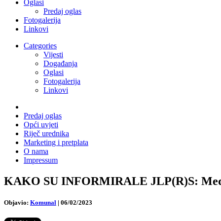
Oglasi
Predaj oglas
Fotogalerija
Linkovi
Categories
Vijesti
Događanja
Oglasi
Fotogalerija
Linkovi
Predaj oglas
Opći uvjeti
Riječ urednika
Marketing i pretplata
O nama
Impressum
KAKO SU INFORMIRALE JLP(R)S: Međimurs
Objavio:
Komunal
|
06/02/2023