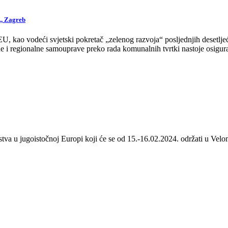
., Zagreb
 kao vodeći svjetski pokretač „zelenog razvoja“ posljednjih desetljeća
 i regionalne samouprave preko rada komunalnih tvrtki nastoje osigurat
stva u jugoistočnoj Europi koji će se od 15.-16.02.2024. održati u Velom