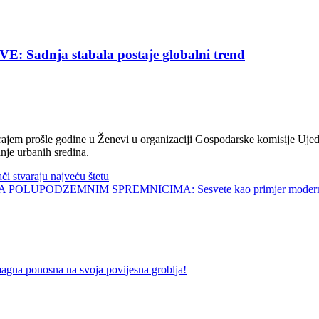
nja stabala postaje globalni trend
jem prošle godine u Ženevi u organizaciji Gospodarske komisije Ujed
nje urbanih sredina.
tvaraju najveću štetu
UPODZEMNIM SPREMNICIMA: Sesvete kao primjer modernog 
onosna na svoja povijesna groblja!