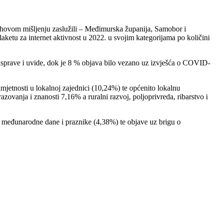
njihovom mišljenju zaslužili – Međimurska županija, Samobor i
ketu za internet aktivnost u 2022. u svojim kategorijama po količini
 rasprave i uvide, dok je 8 % objava bilo vezano uz izvješća o COVID-
mjetnosti u lokalnoj zajednici (10,24%) te općenito lokalnu
azovanja i znanosti 7,16% a ruralni razvoj, poljoprivreda, ribarstvo i
ne međunarodne dane i praznike (4,38%) te objave uz brigu o