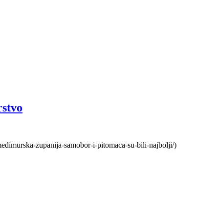
rstvo
medimurska-zupanija-samobor-i-pitomaca-su-bili-najbolji/)