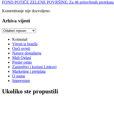
FOND POTIČE ZELENE POVRŠINE: Za 46 prijavljenih projekata i
Komentiranje nije dozvoljeno.
Arhiva vijesti
Arhiva
vijesti
Komunal
Vijesti iz branše
Opći uvjeti
Najave događanja
Mali Oglasi
Predaj oglas
Zanimljivi i korisni Linkovi
Marketing i pretplata
O nama
Impressum
Ukoliko ste propustili