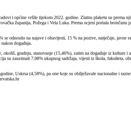
gradovi i općine vršile tijekom 2022. godine. Zlatnu plaketu su prema 
ovačka županija, Požega i Vela Luka. Prema ocjeni portala brončanu pla
 % se odnosilo na najave i obavijesti, 15 % na pozive, natječaje, javne
je nakon događaja.
okoliš, gradnju, stanovanje (15,46%), zatim na događaje iz kulture i u
ija su zauzimali 7,98% ukupnog sadržaja, vijesti iz škola, fakulteta, obr
e godine, Uskrsa (4,58%), pa one koje su obilježavale nacionalne i raz
hrvatska.hr