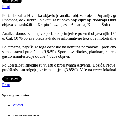
Print
Portal Lokalna Hrvatska objavio je analizu objava koje su županije, 
Pitomača, dok srebrnu plaketu za njihovo objavljivanje dobivaju Dubr
objava su zaslužili su Krapinsko-zagorska županija, Kutina i Šolta.
Analiza donosi zanimljive podatke, primjerice po vrsti objava njih 17
u. Čak 60 % objava predstavljalo je informativne tekstove i fotografi
Po temama, najviše se toga odnosilo na komunalne zahvate i probleme, 
samoupravu i proračune (9,82%). Sport, lov, ribolov, planinari, rekreac
gastro manifestacije dobile 4,82% objava.
Po učestalosti slijedile su vijesti o proslavama Adventa, Božića, Nov
predškolskom odgoju, vrtićima i djeci (3,85%). Više na www.lokalna
Print
Spremljeno unutar:
Vijesti
Više iz kategorije: