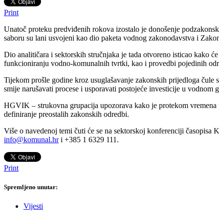
Print
Unatoč proteku predviđenih rokova izostalo je donošenje podzakonsk
saboru su lani usvojeni kao dio paketa vodnog zakonodavstva i Zak
Dio analitičara i sektorskih stručnjaka je tada otvoreno isticao kako 
funkcioniranju vodno-komunalnih tvrtki, kao i provedbi pojedinih odr
Tijekom prošle godine kroz usuglašavanje zakonskih prijedloga čule 
smije narušavati procese i usporavati postojeće investicije u vodnom 
HGVIK – strukovna grupacija upozorava kako je protekom vremena post
definiranje preostalih zakonskih odredbi.
Više o navedenoj temi čuti će se na sektorskoj konferenciji časopi
info@komunal.hr
i +385 1 6329 111.
Print
Spremljeno unutar:
Vijesti