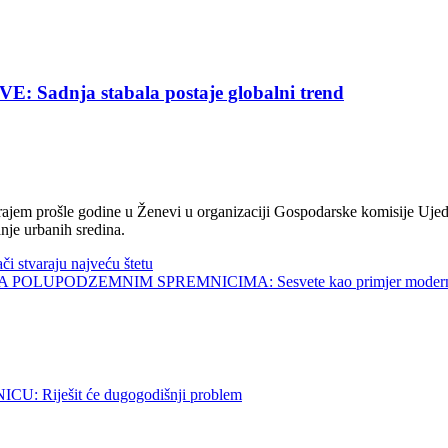
nja stabala postaje globalni trend
jem prošle godine u Ženevi u organizaciji Gospodarske komisije Ujed
nje urbanih sredina.
tvaraju najveću štetu
UPODZEMNIM SPREMNICIMA: Sesvete kao primjer modernog 
Riješit će dugogodišnji problem