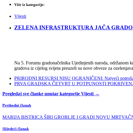
Više iz kategorije:
Vijesti
ZELENA INFRASTRUKTURA JAČA GRADOVE: Sad
Na 5. Forumu gradonačelnika Ujedinjenih naroda, održanom kra
gradova iz cijelog svijeta preuzeli su nove obveze za ozelenjava
PRIRODNI RESURSI NISU OGRANIČENI: Najveći potrošači s
PRVA GRADSKA ČETVRT U POTPUNOSTI POKRIVENA POL
Pregledaj sve članke unutar kategorije Vijesti →
Prethodni članak
MARIJA BISTRICA ŠIRI GROBLJE I GRADI NOVU MRTVAČNICU: 
Slijedeći članak