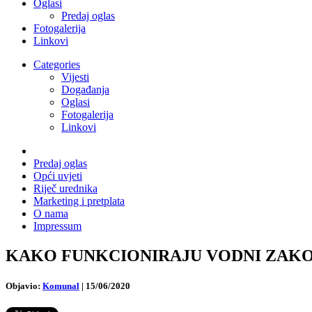
Oglasi
Predaj oglas
Fotogalerija
Linkovi
Categories
Vijesti
Događanja
Oglasi
Fotogalerija
Linkovi
Predaj oglas
Opći uvjeti
Riječ urednika
Marketing i pretplata
O nama
Impressum
KAKO FUNKCIONIRAJU VODNI ZAKONI? Kom
Objavio:
Komunal
|
15/06/2020