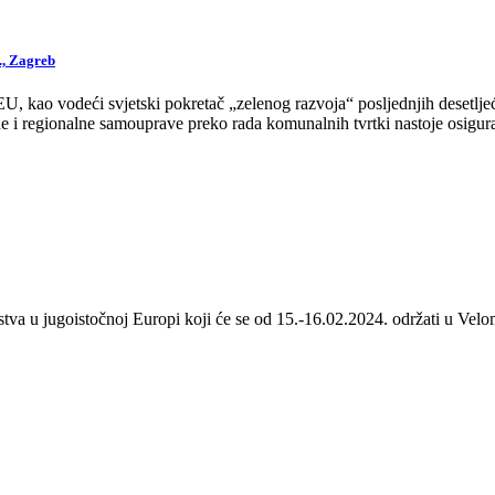
., Zagreb
 kao vodeći svjetski pokretač „zelenog razvoja“ posljednjih desetljeća
 i regionalne samouprave preko rada komunalnih tvrtki nastoje osigurat
stva u jugoistočnoj Europi koji će se od 15.-16.02.2024. održati u Velom