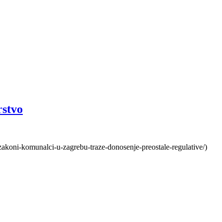
rstvo
zakoni-komunalci-u-zagrebu-traze-donosenje-preostale-regulative/)