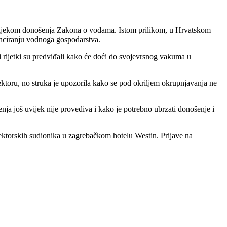
a tijekom donošenja Zakona o vodama. Istom prilikom, u Hrvatskom
nciranju vodnoga gospodarstva.
li rijetki su predviđali kako će doći do svojevrsnog vakuma u
ktoru, no struka je upozorila kako se pod okriljem okrupnjavanja ne
a još uvijek nije provediva i kako je potrebno ubrzati donošenje i
ktorskih sudionika u zagrebačkom hotelu Westin. Prijave na