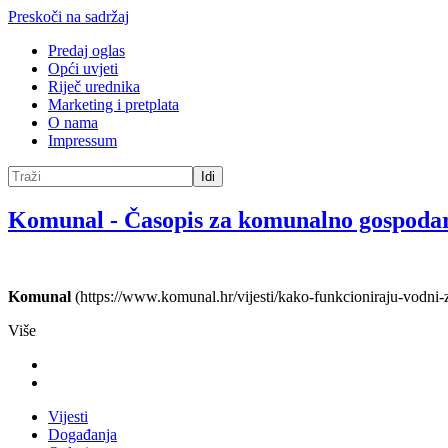
Preskoči na sadržaj
Predaj oglas
Opći uvjeti
Riječ urednika
Marketing i pretplata
O nama
Impressum
Idi
Komunal
-
Časopis za komunalno gospoda
Komunal
(https://www.komunal.hr/vijesti/kako-funkcioniraju-vodni-
Više
Vijesti
Događanja