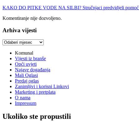
KAKO DO PITKE VODE NA SILBI? Stručnjaci predvidjeli pomoć desa
Komentiranje nije dozvoljeno.
Arhiva vijesti
Arhiva
vijesti
Komunal
Vijesti iz branše
Opći uvjeti
Najave događanja
Mali Oglasi
Predaj oglas
Zanimljivi i korisni Linkovi
Marketing i pretplata
O nama
Impressum
Ukoliko ste propustili