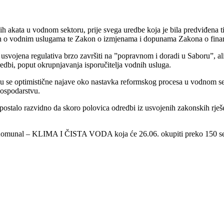
ih akata u vodnom sektoru, prije svega uredbe koja je bila predviđen
on o vodnim uslugama te Zakon o izmjenama i dopunama Zakona o fina
će usvojena regulativa brzo završiti na ”popravnom i doradi u Saboru”, a
edbi, poput okrupnjavanja isporučitelja vodnih usluga.
su se optimistične najave oko nastavka reformskog procesa u vodnom se
gospodarstvu.
alo razvidno da skoro polovica odredbi iz usvojenih zakonskih rješenj
sa Komunal – KLIMA I ČISTA VODA koja će 26.06. okupiti preko 150 se