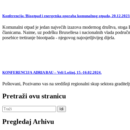
Konferencija /Biootpad i energetska oporaba komunalnog otpada, 20.12.2023
Komunalni otpad je jedan najvećih izazova modernog društva, stoga EU,
članicama. Naime, uz podršku Bruxellesa i nacionalnih vlada područne
posebice tretiranje biootpada - njegovog najosjetljivijeg dijela.
KONFERENCIJA ADRIA BAU – Veli Lošinj, 15.-16.02.2024.
Poštovani, Pozivamo vas na središnji regionalni skup sektora graditelj
Pretraži ovu stranicu
Pregledaj Arhivu