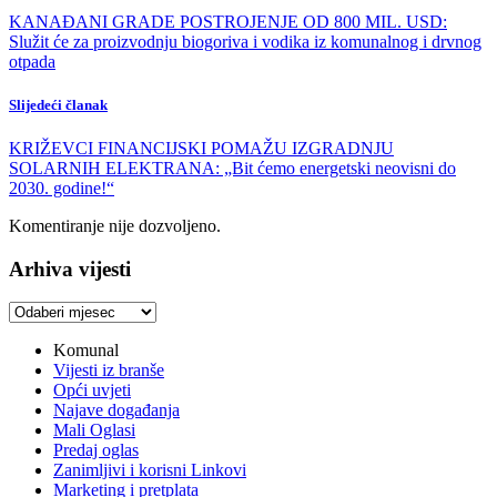
KANAĐANI GRADE POSTROJENJE OD 800 MIL. USD:
Služit će za proizvodnju biogoriva i vodika iz komunalnog i drvnog
otpada
Slijedeći članak
KRIŽEVCI FINANCIJSKI POMAŽU IZGRADNJU
SOLARNIH ELEKTRANA: „Bit ćemo energetski neovisni do
2030. godine!“
Komentiranje nije dozvoljeno.
Arhiva vijesti
Arhiva
vijesti
Komunal
Vijesti iz branše
Opći uvjeti
Najave događanja
Mali Oglasi
Predaj oglas
Zanimljivi i korisni Linkovi
Marketing i pretplata