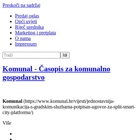
Preskoči na sadržaj
Predaj oglas
Opći uvjeti
Riječ urednika
Marketing i pretplata
O nama
Impressum
Idi
Komunal
-
Časopis za komunalno
gospodarstvo
Komunal
(https://www.komunal.hr/vijesti/jednostavnija-
komunikacija-s-gradskim-sluzbama-potpisan-ugovor-za-split-smart-
city-platformu/)
Više