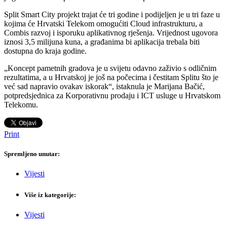
Split Smart City projekt trajat će tri godine i podijeljen je u tri faze u
kojima će Hrvatski Telekom omogućiti Cloud infrastrukturu, a
Combis razvoj i isporuku aplikativnog rješenja. Vrijednost ugovora
iznosi 3,5 milijuna kuna, a građanima bi aplikacija trebala biti
dostupna do kraja godine.
„Koncept pametnih gradova je u svijetu odavno zaživio s odličnim
rezultatima, a u Hrvatskoj je još na počecima i čestitam Splitu što je
već sad napravio ovakav iskorak“, istaknula je Marijana Bačić,
potpredsjednica za Korporativnu prodaju i ICT usluge u Hrvatskom
Telekomu.
Print
Spremljeno unutar:
Vijesti
Više iz kategorije:
Vijesti