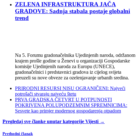
ZELENA INFRASTRUKTURA JAČA
GRADOVE: Sadnja stabala postaje globalni
trend
Na 5. Forumu gradonačelnika Ujedinjenih naroda, održanom
krajem prošle godine u Ženevi u organizaciji Gospodarske
komisije Ujedinjenih naroda za Europu (UNECE),
gradonačelnici i predstavnici gradova iz cijelog svijeta
preuzeli su nove obveze za ozelenjavanje urbanih sredina.
PRIRODNI RESURSI NISU OGRANIČENI: Najveći
potrošači stvaraju najveću štetu
PRVA GRADSKA ČETVRT U POTPUNOSTI
POKRIVENA POLUPODZEMNIM SPREMNICIMA:
Sesvete kao primjer modernog gospodarenja otpadom
Pregledaj sve članke unutar kategorije Vijesti →
Prethodni članak