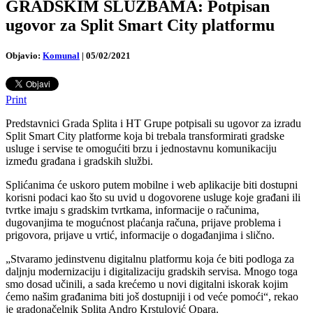
GRADSKIM SLUŽBAMA: Potpisan
ugovor za Split Smart City platformu
Objavio:
Komunal
|
05/02/2021
Print
Predstavnici Grada Splita i HT Grupe potpisali su ugovor za izradu
Split Smart City platforme koja bi trebala transformirati gradske
usluge i servise te omogućiti brzu i jednostavnu komunikaciju
između građana i gradskih službi.
Splićanima će uskoro putem mobilne i web aplikacije biti dostupni
korisni podaci kao što su uvid u dogovorene usluge koje građani ili
tvrtke imaju s gradskim tvrtkama, informacije o računima,
dugovanjima te mogućnost plaćanja računa, prijave problema i
prigovora, prijave u vrtić, informacije o događanjima i slično.
„Stvaramo jedinstvenu digitalnu platformu koja će biti podloga za
daljnju modernizaciju i digitalizaciju gradskih servisa. Mnogo toga
smo dosad učinili, a sada krećemo u novi digitalni iskorak kojim
ćemo našim građanima biti još dostupniji i od veće pomoći“, rekao
je gradonačelnik Splita Andro Krstulović Opara.