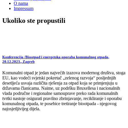
O nama
Impressum
Ukoliko ste propustili
Konferencija /Biootpad i energetska oporaba komunalnog otpada,
20.12.2023., Zagreb
Komunalni otpad je jedan najvećih izazova modernog društva, stoga
EU, kao vodeći svjetski pokretač „zelenog razvoja“ posljednjih
desetljeća usvaja različita rješenja za otpad koja se primjenjuju u
državama članicama. Naime, uz podršku Bruxellesa i nacionalnih
vlada područne i regionalne samouprave preko rada komunalnih
tvrtki nastoje osigurati pravilno zbrinjavanje, recikliranje i oporabu
komunalnog otpada, te posebice tretiranje biootpada - njegovog
najosjetljivijeg dijela.