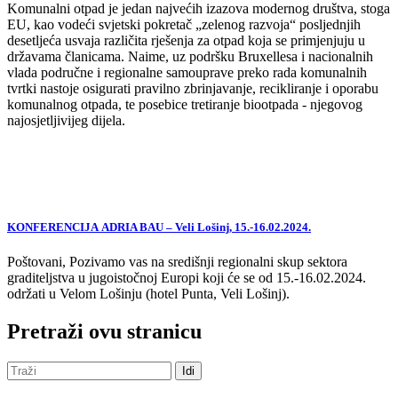
Komunalni otpad je jedan najvećih izazova modernog društva, stoga
EU, kao vodeći svjetski pokretač „zelenog razvoja“ posljednjih
desetljeća usvaja različita rješenja za otpad koja se primjenjuju u
državama članicama. Naime, uz podršku Bruxellesa i nacionalnih
vlada područne i regionalne samouprave preko rada komunalnih
tvrtki nastoje osigurati pravilno zbrinjavanje, recikliranje i oporabu
komunalnog otpada, te posebice tretiranje biootpada - njegovog
najosjetljivijeg dijela.
KONFERENCIJA ADRIA BAU – Veli Lošinj, 15.-16.02.2024.
Poštovani, Pozivamo vas na središnji regionalni skup sektora
graditeljstva u jugoistočnoj Europi koji će se od 15.-16.02.2024.
održati u Velom Lošinju (hotel Punta, Veli Lošinj).
Pretraži ovu stranicu