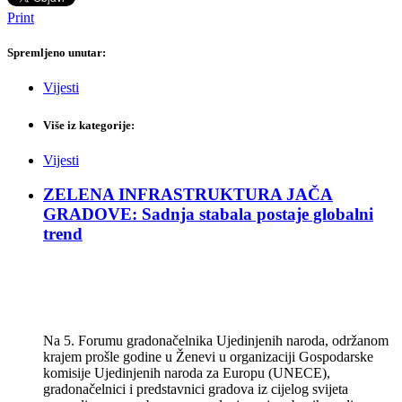
Print
Spremljeno unutar:
Vijesti
Više iz kategorije:
Vijesti
ZELENA INFRASTRUKTURA JAČA
GRADOVE: Sadnja stabala postaje globalni
trend
Na 5. Forumu gradonačelnika Ujedinjenih naroda, održanom
krajem prošle godine u Ženevi u organizaciji Gospodarske
komisije Ujedinjenih naroda za Europu (UNECE),
gradonačelnici i predstavnici gradova iz cijelog svijeta