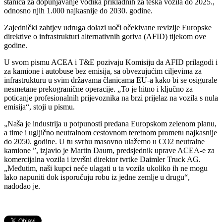
stanica za dopunjavanje vodika prikladnih za teška vozila do 2025.,
odnosno njih 1.000 najkasnije do 2030. godine.
Zajednički zahtjev udruga dolazi uoči očekivane revizije Europske
direktive o infrastrukturi alternativnih goriva (AFID) tijekom ove
godine.
U svom pismu ACEA i T&E pozivaju Komisiju da AFID prilagodi i
za kamione i autobuse bez emisija, sa obvezujućim ciljevima za
infrastrukturu u svim državama članicama EU-a kako bi se osigurale
nesmetane prekogranične operacije. „To je hitno i ključno za
poticanje profesionalnih prijevoznika na brzi prijelaz na vozila s nula
emisija“, stoji u pismu.
„Naša je industrija u potpunosti predana Europskom zelenom planu,
a time i ugljično neutralnom cestovnom teretnom prometu najkasnije
do 2050. godine. U tu svrhu masovno ulažemo u CO2 neutralne
kamione ”, izjavio je Martin Daum, predsjednik uprave ACEA-e za
komercijalna vozila i izvršni direktor tvrtke Daimler Truck AG.
„Međutim, naši kupci neće ulagati u ta vozila ukoliko ih ne mogu
lako napuniti dok isporučuju robu iz jedne zemlje u drugu“,
nadodao je.