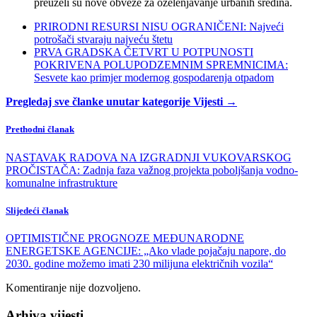
preuzeli su nove obveze za ozelenjavanje urbanih sredina.
PRIRODNI RESURSI NISU OGRANIČENI: Najveći
potrošači stvaraju najveću štetu
PRVA GRADSKA ČETVRT U POTPUNOSTI
POKRIVENA POLUPODZEMNIM SPREMNICIMA:
Sesvete kao primjer modernog gospodarenja otpadom
Pregledaj sve članke unutar kategorije Vijesti →
Prethodni članak
NASTAVAK RADOVA NA IZGRADNJI VUKOVARSKOG
PROČISTAČA: Zadnja faza važnog projekta poboljšanja vodno-
komunalne infrastrukture
Slijedeći članak
OPTIMISTIČNE PROGNOZE MEĐUNARODNE
ENERGETSKE AGENCIJE: „Ako vlade pojačaju napore, do
2030. godine možemo imati 230 milijuna električnih vozila“
Komentiranje nije dozvoljeno.
Arhiva vijesti