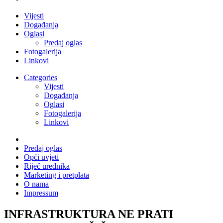
Vijesti
Događanja
Oglasi
Predaj oglas
Fotogalerija
Linkovi
Categories
Vijesti
Događanja
Oglasi
Fotogalerija
Linkovi
Predaj oglas
Opći uvjeti
Riječ urednika
Marketing i pretplata
O nama
Impressum
INFRASTRUKTURA NE PRATI