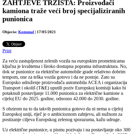
ZAHTJEVE TRŽIŠTA: Proizvođači
kamiona traže veći broj specijaliziranih
punionica
Objavio:
Komunal
|
17/05/2021
Print
Za veću zastupljenost zelenih vozila na europskim prometnicama
ključna je kvalitetna i široko dostupna popratna infrastruktura. No,
dok se punionice za električne automobile grade relativno dobrim
tempom, one za teška vozila gotovo i da ne postoje. Zato su
Europsko udruženje proizvođača automobila ACEA i organizacija
Transport i okoliš (T&E) uputili poziv Europskoj komisiji kako bi
potaknuli postavljanje 11.000 punionica za električne kamione u
cijeloj EU do 2025. godine, odnosno 42.000 do 2030. godine.
S obzirom na to da takvih punionica gotovo da ni nema u cijeloj
Europskoj uniji, riječ je o ambicioznom zahtjevu, ali nužnom za
postizanje ciljeva Europskog zelenog sporazuma, kažu udruge.
Uz električne punionice, u pismu pozivaju i na postavljanje oko 300