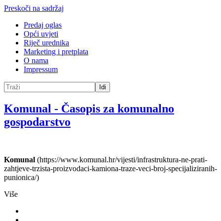
Preskoči na sadržaj
Predaj oglas
Opći uvjeti
Riječ urednika
Marketing i pretplata
O nama
Impressum
Idi
Komunal
-
Časopis za komunalno
gospodarstvo
Komunal
(https://www.komunal.hr/vijesti/infrastruktura-ne-prati-
zahtjeve-trzista-proizvodaci-kamiona-traze-veci-broj-specijaliziranih-
punionica/)
Više