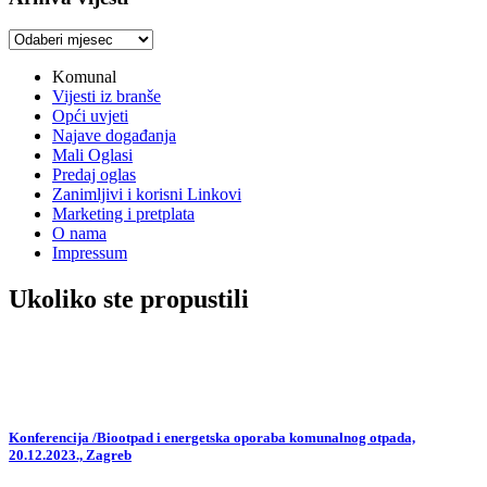
Arhiva
vijesti
Komunal
Vijesti iz branše
Opći uvjeti
Najave događanja
Mali Oglasi
Predaj oglas
Zanimljivi i korisni Linkovi
Marketing i pretplata
O nama
Impressum
Ukoliko ste propustili
Konferencija /Biootpad i energetska oporaba komunalnog otpada,
20.12.2023., Zagreb