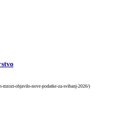
rstvo
h-mzozt-objavilo-nove-podatke-za-svibanj-2026/)