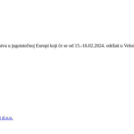
stva u jugoistočnoj Europi koji će se od 15.-16.02.2024. održati u Velom
 d.o.o.