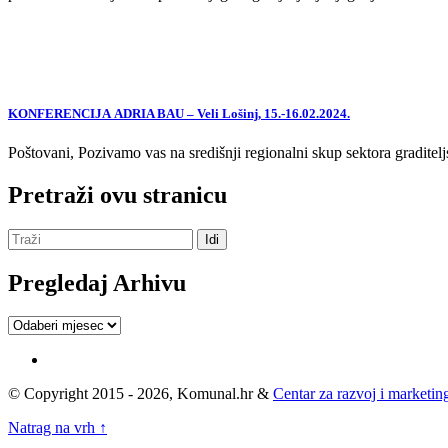
KONFERENCIJA ADRIA BAU – Veli Lošinj, 15.-16.02.2024.
Poštovani, Pozivamo vas na središnji regionalni skup sektora graditelj
Pretraži ovu stranicu
Pregledaj Arhivu
Pregledaj
Arhivu
© Copyright 2015 - 2026, Komunal.hr &
Centar za razvoj i marketing
Natrag na vrh ↑