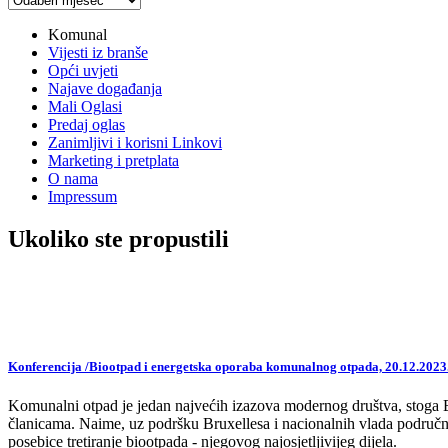
vijesti
Komunal
Vijesti iz branše
Opći uvjeti
Najave događanja
Mali Oglasi
Predaj oglas
Zanimljivi i korisni Linkovi
Marketing i pretplata
O nama
Impressum
Ukoliko ste propustili
Konferencija /Biootpad i energetska oporaba komunalnog otpada, 20.12.2023
Komunalni otpad je jedan najvećih izazova modernog društva, stoga EU,
članicama. Naime, uz podršku Bruxellesa i nacionalnih vlada područne
posebice tretiranje biootpada - njegovog najosjetljivijeg dijela.