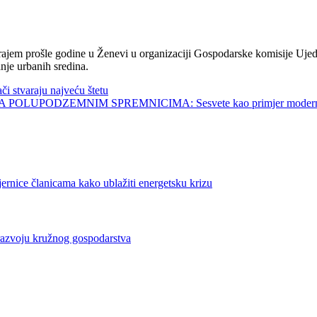
jem prošle godine u Ženevi u organizaciji Gospodarske komisije Ujed
nje urbanih sredina.
tvaraju najveću štetu
UPODZEMNIM SPREMNICIMA: Sesvete kao primjer modernog 
članicama kako ublažiti energetsku krizu
azvoju kružnog gospodarstva