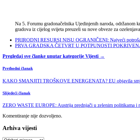
Na 5. Forumu gradonačelnika Ujedinjenih naroda, održanom kra
gradova iz cijelog svijeta preuzeli su nove obveze za ozelenjava
PRIRODNI RESURSI NISU OGRANIČENI: Najveći potrošači s
PRVA GRADSKA ČETVRT U POTPUNOSTI POKRIVENA POL
Pregledaj sve članke unutar kategorije Vijesti →
Prethodni članak
KAKO SMANJITI TROŠKOVE ENERGENATA? EU objavila smjernice 
Slijedeći članak
ZERO WASTE EUROPE: Austrija prednjači u zelenim politikama i r
Komentiranje nije dozvoljeno.
Arhiva vijesti
Arhiva