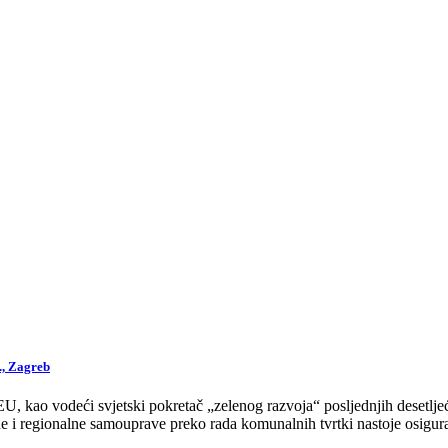
., Zagreb
 kao vodeći svjetski pokretač „zelenog razvoja“ posljednjih desetljeća
 i regionalne samouprave preko rada komunalnih tvrtki nastoje osigurat