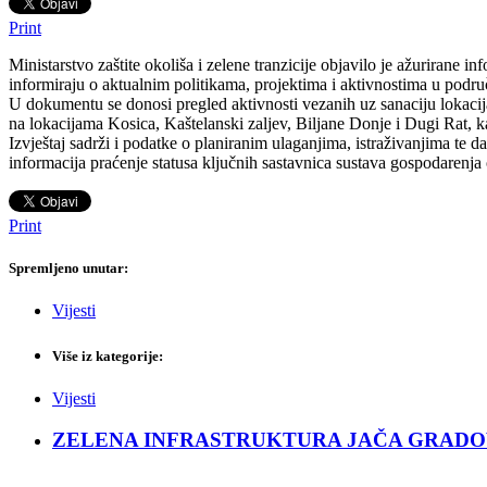
Print
Ministarstvo zaštite okoliša i zelene tranzicije objavilo je ažurirane 
informiraju o aktualnim politikama, projektima i aktivnostima u pod
U dokumentu se donosi pregled aktivnosti vezanih uz sanaciju lokaci
na lokacijama Kosica, Kaštelanski zaljev, Biljane Donje i Dugi Rat,
Izvještaj sadrži i podatke o planiranim ulaganjima, istraživanjima te 
informacija praćenje statusa ključnih sastavnica sustava gospodarenja 
Print
Spremljeno unutar:
Vijesti
Više iz kategorije:
Vijesti
ZELENA INFRASTRUKTURA JAČA GRADOVE: Sad