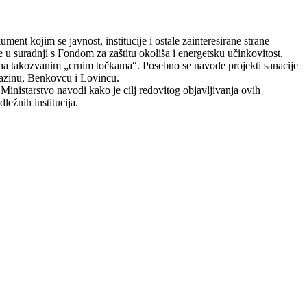
ment kojim se javnost, institucije i ostale zainteresirane strane
je u suradnji s Fondom za zaštitu okoliša i energetsku učinkovitost.
e na takozvanim „crnim točkama“. Posebno se navode projekti sanacije
Pazinu, Benkovcu i Lovincu.
Ministarstvo navodi kako je cilj redovitog objavljivanja ovih
ležnih institucija.