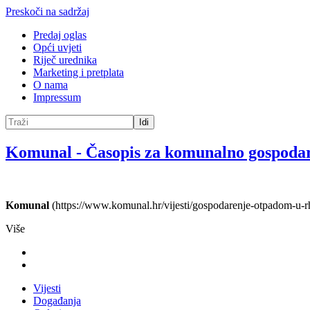
Preskoči na sadržaj
Predaj oglas
Opći uvjeti
Riječ urednika
Marketing i pretplata
O nama
Impressum
Idi
Komunal
-
Časopis za komunalno gospoda
Komunal
(https://www.komunal.hr/vijesti/gospodarenje-otpadom-u-r
Više
Vijesti
Događanja