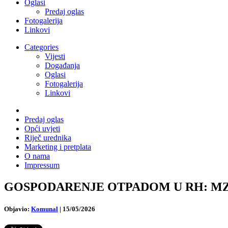
Oglasi
Predaj oglas
Fotogalerija
Linkovi
Categories
Vijesti
Događanja
Oglasi
Fotogalerija
Linkovi
Predaj oglas
Opći uvjeti
Riječ urednika
Marketing i pretplata
O nama
Impressum
GOSPODARENJE OTPADOM U RH: MZOZT o
Objavio:
Komunal
|
15/05/2026