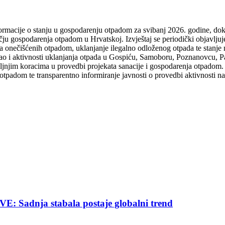
informacije o stanju u gospodarenju otpadom za svibanj 2026. godine, doku
ručju gospodarenja otpadom u Hrvatskoj.
Izvještaj se periodički objavlju
ja onečišćenih otpadom, uklanjanje ilegalno odloženog otpada te stanj
 kao i aktivnosti uklanjanja otpada u Gospiću, Samoboru, Poznanovcu, 
daljnjim koracima u provedbi projekata sanacije i gospodarenja otpadom. 
otpadom te transparentno informiranje javnosti o provedbi aktivnosti nad
nja stabala postaje globalni trend