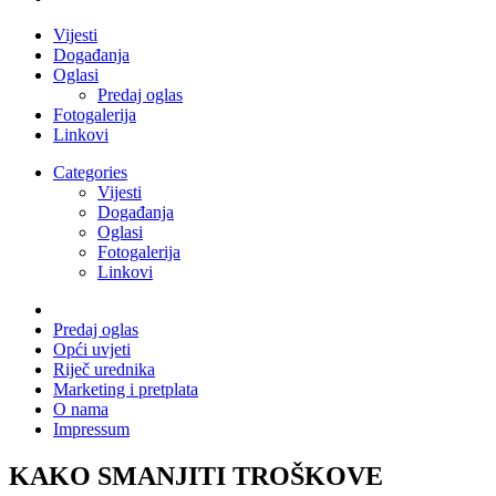
Vijesti
Događanja
Oglasi
Predaj oglas
Fotogalerija
Linkovi
Categories
Vijesti
Događanja
Oglasi
Fotogalerija
Linkovi
Predaj oglas
Opći uvjeti
Riječ urednika
Marketing i pretplata
O nama
Impressum
KAKO SMANJITI TROŠKOVE