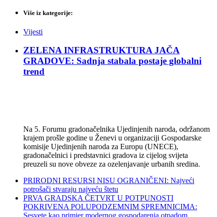
Više iz kategorije:
Vijesti
ZELENA INFRASTRUKTURA JAČA
GRADOVE: Sadnja stabala postaje globalni
trend
Na 5. Forumu gradonačelnika Ujedinjenih naroda, održanom
krajem prošle godine u Ženevi u organizaciji Gospodarske
komisije Ujedinjenih naroda za Europu (UNECE),
gradonačelnici i predstavnici gradova iz cijelog svijeta
preuzeli su nove obveze za ozelenjavanje urbanih sredina.
PRIRODNI RESURSI NISU OGRANIČENI: Najveći
potrošači stvaraju najveću štetu
PRVA GRADSKA ČETVRT U POTPUNOSTI
POKRIVENA POLUPODZEMNIM SPREMNICIMA:
Sesvete kao primjer modernog gospodarenja otpadom