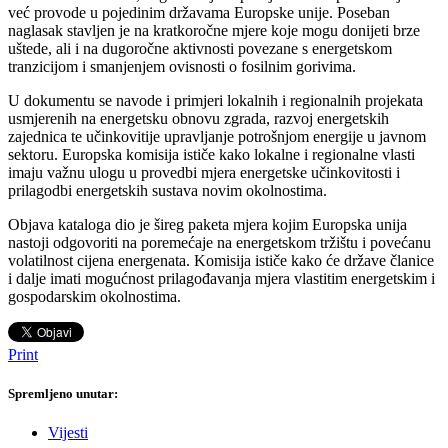
već provode u pojedinim državama Europske unije. Poseban
naglasak stavljen je na kratkoročne mjere koje mogu donijeti brze
uštede, ali i na dugoročne aktivnosti povezane s energetskom
tranzicijom i smanjenjem ovisnosti o fosilnim gorivima.
U dokumentu se navode i primjeri lokalnih i regionalnih projekata
usmjerenih na energetsku obnovu zgrada, razvoj energetskih
zajednica te učinkovitije upravljanje potrošnjom energije u javnom
sektoru. Europska komisija ističe kako lokalne i regionalne vlasti
imaju važnu ulogu u provedbi mjera energetske učinkovitosti i
prilagodbi energetskih sustava novim okolnostima.
Objava kataloga dio je šireg paketa mjera kojim Europska unija
nastoji odgovoriti na poremećaje na energetskom tržištu i povećanu
volatilnost cijena energenata. Komisija ističe kako će države članice
i dalje imati mogućnost prilagođavanja mjera vlastitim energetskim i
gospodarskim okolnostima.
Print
Spremljeno unutar:
Vijesti