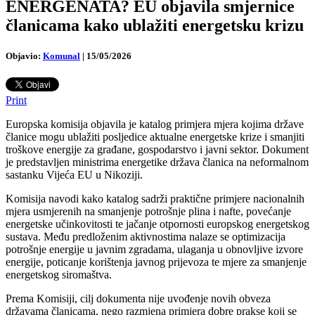
ENERGENATA? EU objavila smjernice
članicama kako ublažiti energetsku krizu
Objavio:
Komunal
|
15/05/2026
Print
Europska komisija objavila je katalog primjera mjera kojima države
članice mogu ublažiti posljedice aktualne energetske krize i smanjiti
troškove energije za građane, gospodarstvo i javni sektor. Dokument
je predstavljen ministrima energetike država članica na neformalnom
sastanku Vijeća EU u Nikoziji.
Komisija navodi kako katalog sadrži praktične primjere nacionalnih
mjera usmjerenih na smanjenje potrošnje plina i nafte, povećanje
energetske učinkovitosti te jačanje otpornosti europskog energetskog
sustava. Među predloženim aktivnostima nalaze se optimizacija
potrošnje energije u javnim zgradama, ulaganja u obnovljive izvore
energije, poticanje korištenja javnog prijevoza te mjere za smanjenje
energetskog siromaštva.
Prema Komisiji, cilj dokumenta nije uvođenje novih obveza
državama članicama, nego razmjena primjera dobre prakse koji se