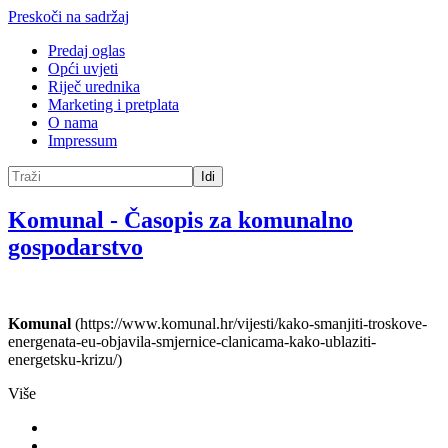
Preskoči na sadržaj
Predaj oglas
Opći uvjeti
Riječ urednika
Marketing i pretplata
O nama
Impressum
Idi
Komunal
-
Časopis za komunalno
gospodarstvo
Komunal
(https://www.komunal.hr/vijesti/kako-smanjiti-troskove-
energenata-eu-objavila-smjernice-clanicama-kako-ublaziti-
energetsku-krizu/)
Više