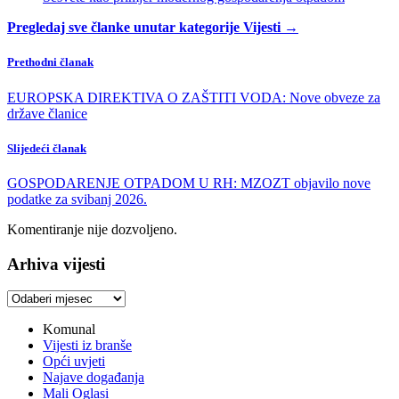
Pregledaj sve članke unutar kategorije Vijesti →
Prethodni članak
EUROPSKA DIREKTIVA O ZAŠTITI VODA: Nove obveze za
države članice
Slijedeći članak
GOSPODARENJE OTPADOM U RH: MZOZT objavilo nove
podatke za svibanj 2026.
Komentiranje nije dozvoljeno.
Arhiva vijesti
Arhiva
vijesti
Komunal
Vijesti iz branše
Opći uvjeti
Najave događanja
Mali Oglasi