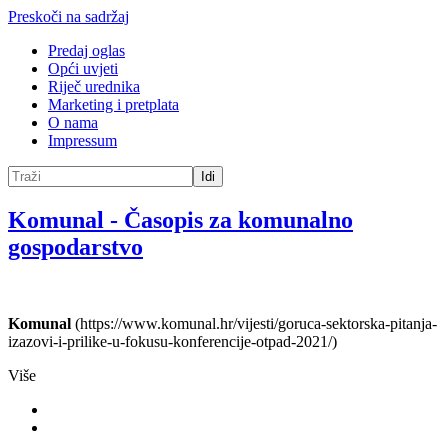
Preskoči na sadržaj
Predaj oglas
Opći uvjeti
Riječ urednika
Marketing i pretplata
O nama
Impressum
Idi
Komunal
-
Časopis za komunalno
gospodarstvo
Komunal
(https://www.komunal.hr/vijesti/goruca-sektorska-pitanja-
izazovi-i-prilike-u-fokusu-konferencije-otpad-2021/)
Više