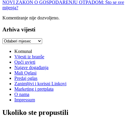
NOVI ZAKON O GOSPODARENJU OTPADOM: Što se sve
mijenja?
Komentiranje nije dozvoljeno.
Arhiva vijesti
Arhiva
vijesti
Komunal
Vijesti iz branše
Opći uvjeti
Najave događanja
Mali Oglasi
Predaj oglas
Zanimljivi i korisni Linkovi
Marketing i pretplata
O nama
Impressum
Ukoliko ste propustili