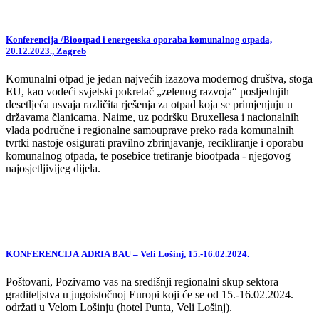
Konferencija /Biootpad i energetska oporaba komunalnog otpada,
20.12.2023., Zagreb
Komunalni otpad je jedan najvećih izazova modernog društva, stoga
EU, kao vodeći svjetski pokretač „zelenog razvoja“ posljednjih
desetljeća usvaja različita rješenja za otpad koja se primjenjuju u
državama članicama. Naime, uz podršku Bruxellesa i nacionalnih
vlada područne i regionalne samouprave preko rada komunalnih
tvrtki nastoje osigurati pravilno zbrinjavanje, recikliranje i oporabu
komunalnog otpada, te posebice tretiranje biootpada - njegovog
najosjetljivijeg dijela.
KONFERENCIJA ADRIA BAU – Veli Lošinj, 15.-16.02.2024.
Poštovani, Pozivamo vas na središnji regionalni skup sektora
graditeljstva u jugoistočnoj Europi koji će se od 15.-16.02.2024.
održati u Velom Lošinju (hotel Punta, Veli Lošinj).