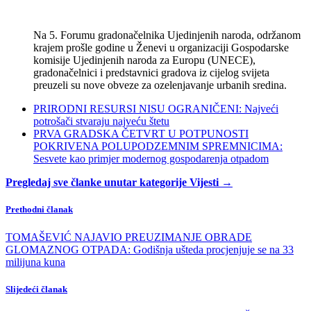
Na 5. Forumu gradonačelnika Ujedinjenih naroda, održanom
krajem prošle godine u Ženevi u organizaciji Gospodarske
komisije Ujedinjenih naroda za Europu (UNECE),
gradonačelnici i predstavnici gradova iz cijelog svijeta
preuzeli su nove obveze za ozelenjavanje urbanih sredina.
PRIRODNI RESURSI NISU OGRANIČENI: Najveći
potrošači stvaraju najveću štetu
PRVA GRADSKA ČETVRT U POTPUNOSTI
POKRIVENA POLUPODZEMNIM SPREMNICIMA:
Sesvete kao primjer modernog gospodarenja otpadom
Pregledaj sve članke unutar kategorije Vijesti →
Prethodni članak
TOMAŠEVIĆ NAJAVIO PREUZIMANJE OBRADE
GLOMAZNOG OTPADA: Godišnja ušteda procjenjuje se na 33
milijuna kuna
Slijedeći članak