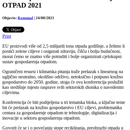
OTPAD 2021
Objavio:
Komunal
|
24/08/2021
Print
EU proizvodi više od 2,5 milijardi tona otpada godišnje, a želimo li
postići zelene ciljeve i osigurati zdraviju, čišću i bolju budućnost,
morat ćemo se znatno više potruditi i bolje organizirati cjelokupni
sustav gospodarenja otpadom.
Ograničeni resursi i klimatska pitanja traže prelazak s linearnog na
ugljično neutralno, okolišno održivo, netoksično i potpuno kružno
gospodarstvo do 2050. godine, stoga će ova konferencija poslužiti
kao središnje mjesto rasprave svih sektorskih dionika o navedenim
ciljevima.
Konferencija će biti podijeljena u tri tematska bloka, a ključne teme
bit će prelazak na kružno gospodarstvo i EU ciljevi, problematika
centara za gospodarenje otpadom te tehnologije, digitalizacija i
inovacije u sektoru gospodarenja otpadom.
Govorit će se i o povećanju stope recikliranja, preobrazbi otpada u