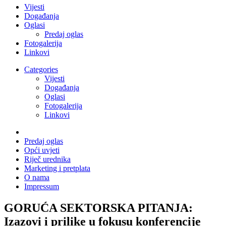
Vijesti
Događanja
Oglasi
Predaj oglas
Fotogalerija
Linkovi
Categories
Vijesti
Događanja
Oglasi
Fotogalerija
Linkovi
Predaj oglas
Opći uvjeti
Riječ urednika
Marketing i pretplata
O nama
Impressum
GORUĆA SEKTORSKA PITANJA:
Izazovi i prilike u fokusu konferencije