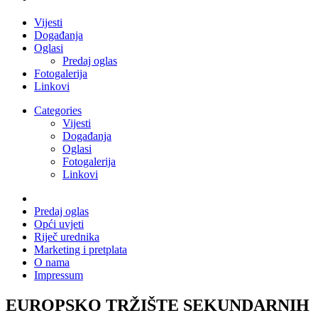
Vijesti
Događanja
Oglasi
Predaj oglas
Fotogalerija
Linkovi
Categories
Vijesti
Događanja
Oglasi
Fotogalerija
Linkovi
Predaj oglas
Opći uvjeti
Riječ urednika
Marketing i pretplata
O nama
Impressum
EUROPSKO TRŽIŠTE SEKUNDARNIH