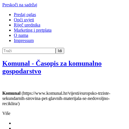
Preskoči na sadržaj
Predaj oglas
Opći uvjeti
Riječ urednika
Marketing i pretplata
O nama
Impressum
Idi
Komunal
-
Časopis za komunalno
gospodarstvo
Komunal
(https://www.komunal.hr/vijesti/europsko-trziste-
sekundarnih-sirovina-pet-glavnih-materijala-se-nedovoljno-
reciklira/)
Više