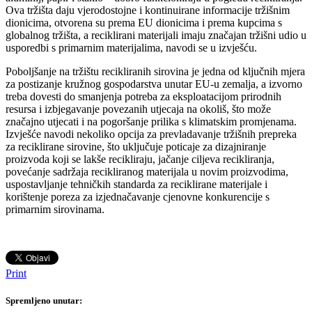
Ova tržišta daju vjerodostojne i kontinuirane informacije tržišnim
dionicima, otvorena su prema EU dionicima i prema kupcima s
globalnog tržišta, a reciklirani materijali imaju značajan tržišni udio u
usporedbi s primarnim materijalima, navodi se u izvješću.
Poboljšanje na tržištu recikliranih sirovina je jedna od ključnih mjera
za postizanje kružnog gospodarstva unutar EU-u zemalja, a izvorno
treba dovesti do smanjenja potreba za eksploatacijom prirodnih
resursa i izbjegavanje povezanih utjecaja na okoliš, što može
značajno utjecati i na pogoršanje prilika s klimatskim promjenama.
Izvješće navodi nekoliko opcija za prevladavanje tržišnih prepreka
za reciklirane sirovine, što uključuje poticaje za dizajniranje
proizvoda koji se lakše recikliraju, jačanje ciljeva recikliranja,
povećanje sadržaja recikliranog materijala u novim proizvodima,
uspostavljanje tehničkih standarda za reciklirane materijale i
korištenje poreza za izjednačavanje cjenovne konkurencije s
primarnim sirovinama.
Print
Spremljeno unutar: