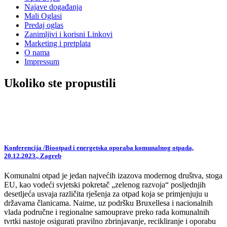
Najave događanja
Mali Oglasi
Predaj oglas
Zanimljivi i korisni Linkovi
Marketing i pretplata
O nama
Impressum
Ukoliko ste propustili
Konferencija /Biootpad i energetska oporaba komunalnog otpada,
20.12.2023., Zagreb
Komunalni otpad je jedan najvećih izazova modernog društva, stoga
EU, kao vodeći svjetski pokretač „zelenog razvoja“ posljednjih
desetljeća usvaja različita rješenja za otpad koja se primjenjuju u
državama članicama. Naime, uz podršku Bruxellesa i nacionalnih
vlada područne i regionalne samouprave preko rada komunalnih
tvrtki nastoje osigurati pravilno zbrinjavanje, recikliranje i oporabu