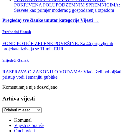
POKRIVENA POLUPODZEMNIM SPREMNICIMA:
Sesvete kao primjer modernog gospodarenja otpadom
Pregledaj sve članke unutar kategorije Vijesti →
Prethodni članak
FOND POTIČE ZELENE POVRŠINE: Za 46 prijavljenih
projekata izdvaja se 11 mil. EUR
Slijedeći članak
RASPRAVA O ZAKONU O VODAMA: Vlada želi poboljšati
pristup vodi i smanjiti gubitke
Komentiranje nije dozvoljeno.
Arhiva vijesti
Arhiva
vijesti
Komunal
Vijesti iz branše
Opći uvjeti