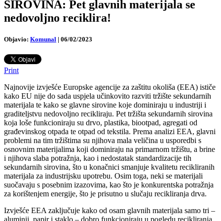
SIROVINA: Pet glavnih materijala se
nedovoljno reciklira!
Objavio:
Komunal
|
06/02/2023
Print
Najnovije izvješće Europske agencije za zaštitu okoliša (EEA) ističe
kako EU nije do sada uspjela učinkovito razviti tržište sekundarnih
materijala te kako se glavne sirovine koje dominiraju u industriji i
graditeljstvu nedovoljno recikliraju. Pet tržišta sekundarnih sirovina
koja loše funkcioniraju su drvo, plastika, biootpad, agregati od
građevinskog otpada te otpad od tekstila. Prema analizi EEA, glavni
problemi na tim tržištima su
njihova mala veličina u usporedbi s
osnovnim materijalima koji dominiraju na primarnom tržištu, a brine
i njihova slaba potražnja, kao i nedostatak standardizacije tih
sekundarnih sirovina, što u konačnici smanjuje kvalitetu recikliranih
materijala za industrijsku upotrebu. Osim toga, neki se materijali
suočavaju s posebnim izazovima, kao što je konkurentska potražnja
za korištenjem energije, što je prisutno u slučaju recikliranja drva.
Izvješće EEA zaključuje kako od osam glavnih materijala samo tri –
aluminij, papir i staklo – dobro funkcioniraju u pogledu recikliranja.