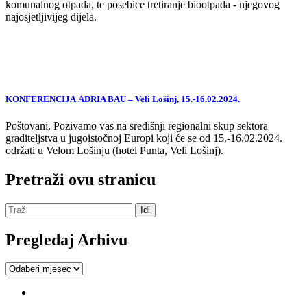
komunalnog otpada, te posebice tretiranje biootpada - njegovog
najosjetljivijeg dijela.
KONFERENCIJA ADRIA BAU – Veli Lošinj, 15.-16.02.2024.
Poštovani, Pozivamo vas na središnji regionalni skup sektora
graditeljstva u jugoistočnoj Europi koji će se od 15.-16.02.2024.
održati u Velom Lošinju (hotel Punta, Veli Lošinj).
Pretraži ovu stranicu
Pregledaj Arhivu
Pregledaj
Arhivu