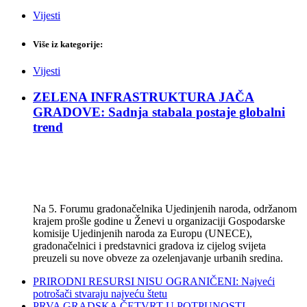
Vijesti
Više iz kategorije:
Vijesti
ZELENA INFRASTRUKTURA JAČA
GRADOVE: Sadnja stabala postaje globalni
trend
Na 5. Forumu gradonačelnika Ujedinjenih naroda, održanom
krajem prošle godine u Ženevi u organizaciji Gospodarske
komisije Ujedinjenih naroda za Europu (UNECE),
gradonačelnici i predstavnici gradova iz cijelog svijeta
preuzeli su nove obveze za ozelenjavanje urbanih sredina.
PRIRODNI RESURSI NISU OGRANIČENI: Najveći
potrošači stvaraju najveću štetu
PRVA GRADSKA ČETVRT U POTPUNOSTI