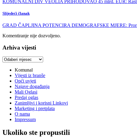
KOMUNALNI DIV VEOLIA PRIHODOVAO 45 mlrd. EUR: Raste pot
Slijedeći članak
GRAD ČAPLJINA POTENCIRA DEMOGRAFSKE MJERE: Proračun u 
Komentiranje nije dozvoljeno.
Arhiva vijesti
Arhiva
vijesti
Komunal
Vijesti iz branše
Opći uvjeti
Najave događanja
Mali Oglasi
Predaj oglas
Zanimljivi i korisni Linkovi
Marketing i pretplata
O nama
Impressum
Ukoliko ste propustili