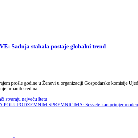
nja stabala postaje globalni trend
jem prošle godine u Ženevi u organizaciji Gospodarske komisije Ujed
nje urbanih sredina.
tvaraju najveću štetu
UPODZEMNIM SPREMNICIMA: Sesvete kao primjer modernog 