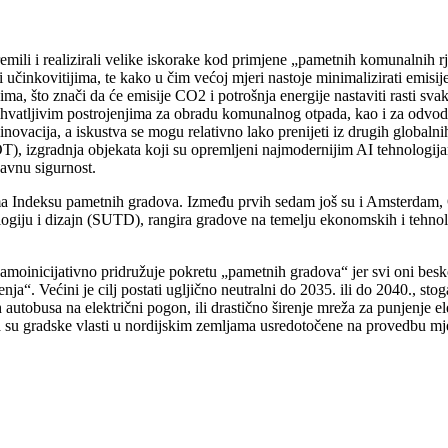
premili i realizirali velike iskorake kod primjene „pametnih komunalnih r
ki učinkovitijima, te kako u čim većoj mjeri nastoje minimalizirati emis
jima, što znači da će emisije CO2 i potrošnja energije nastaviti rasti
ihvatljivim postrojenjima za obradu komunalnog otpada, kao i za odvod
inovacija, a iskustva se mogu relativno lako prenijeti iz drugih globalni
(IOT), izgradnja objekata koji su opremljeni najmodernijim AI tehnolog
javnu sigurnost.
ma Indeksu pametnih gradova. Između prvih sedam još su i Amsterdam, Os
logiju i dizajn (SUTD), rangira gradove na temelju ekonomskih i tehno
 samoinicijativno pridružuje pokretu „pametnih gradova“ jer svi oni bes
ja“. Većini je cilj postati ugljično neutralni do 2035. ili do 2040., sto
h autobusa na električni pogon, ili drastično širenje mreža za punjenje 
oga su gradske vlasti u nordijskim zemljama usredotočene na provedbu mj