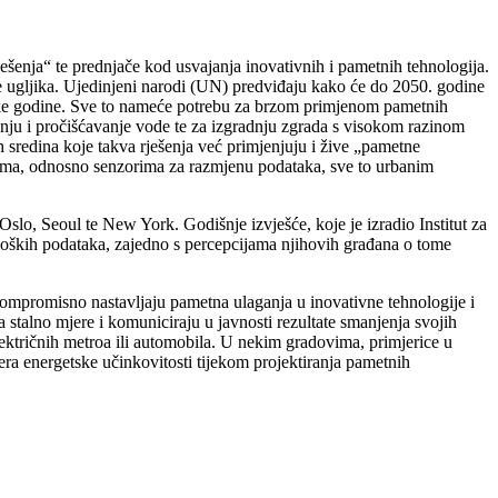
ješenja“ te prednjače kod usvajanja inovativnih i pametnih tehnologija.
ije ugljika. Ujedinjeni narodi (UN) predviđaju kako će do 2050. godine
 svake godine. Sve to nameće potrebu za brzom primjenom pametnih
nju i pročišćavanje vode te za izgradnju zgrada s visokom razinom
h sredina koje takva rješenja već primjenjuju i žive „pametne
ijama, odnosno senzorima za razmjenu podataka, sve to urbanim
lo, Seoul te New York. Godišnje izvješće, koje je izradio Institut za
loških podataka, zajedno s percepcijama njihovih građana o tome
kompromisno nastavljaju pametna ulaganja u inovativne tehnologije i
ga stalno mjere i komuniciraju u javnosti rezultate smanjenja svojih
električnih metroa ili automobila. U nekim gradovima, primjerice u
era energetske učinkovitosti tijekom projektiranja pametnih