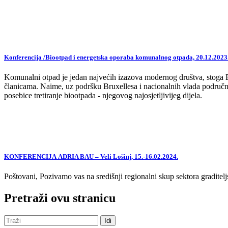
Konferencija /Biootpad i energetska oporaba komunalnog otpada, 20.12.2023
Komunalni otpad je jedan najvećih izazova modernog društva, stoga EU,
članicama. Naime, uz podršku Bruxellesa i nacionalnih vlada područne
posebice tretiranje biootpada - njegovog najosjetljivijeg dijela.
KONFERENCIJA ADRIA BAU – Veli Lošinj, 15.-16.02.2024.
Poštovani, Pozivamo vas na središnji regionalni skup sektora graditelj
Pretraži ovu stranicu