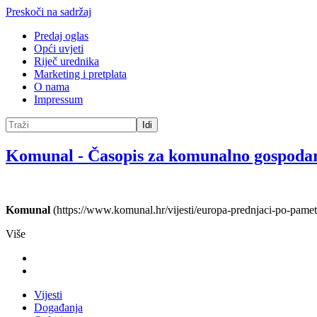
Preskoči na sadržaj
Predaj oglas
Opći uvjeti
Riječ urednika
Marketing i pretplata
O nama
Impressum
Idi
Komunal
-
Časopis za komunalno gospoda
Komunal
(https://www.komunal.hr/vijesti/europa-prednjaci-po-pamet
Više
Vijesti
Događanja