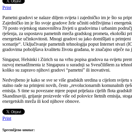
Print
Pametni gradovi se nalaze diljem svijeta i zajedničko im je što su pri
Zajedničko im je što svoje gradove žele učiniti održivijima i energets
70 posto svjetskog stanovništva živjeti u gradovima i urbanim područ
rješenja, za uspostavu pametnih mreža gradskog prometa, ekološki pr
energetske učinkovitosti. Mnogi gradovi su jako domišljati u primjeni 
scenarije“. Uključivanje pametnih tehnologija poput Internet stvari 
gradovima poboljšava kvalitetu života građana, te značajno utječe na 
Singapur, Helsinki i Zürich su na vrhu popisa gradova na svijetu pre
razvoj menadžmenta iz Singapura u suradnji sa Sveučilištem za tehno
koliko su zapravo njihovi gradovi “pametni” ili inovativni.
Nedvojbeno je kako se sve se više gradskih sredina u cijelom svijetu
stalno rade na primjeni novih, često „revolucionarnih komunalnih rješen
emisija. S time su povezane mjere poput prijelaza cijelih flota gradski
Skandinaviji, grijanje proizvede više od polovice štetnih emisija, st
energetskih mreža ili kod njihove obnove.
Print
Spremljeno unutar: