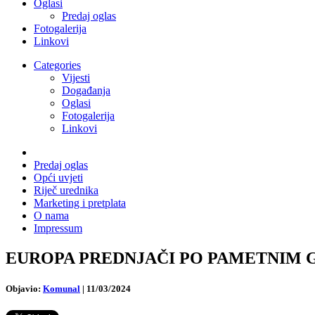
Oglasi
Predaj oglas
Fotogalerija
Linkovi
Categories
Vijesti
Događanja
Oglasi
Fotogalerija
Linkovi
Predaj oglas
Opći uvjeti
Riječ urednika
Marketing i pretplata
O nama
Impressum
EUROPA PREDNJAČI PO PAMETNIM GRADO
Objavio:
Komunal
|
11/03/2024