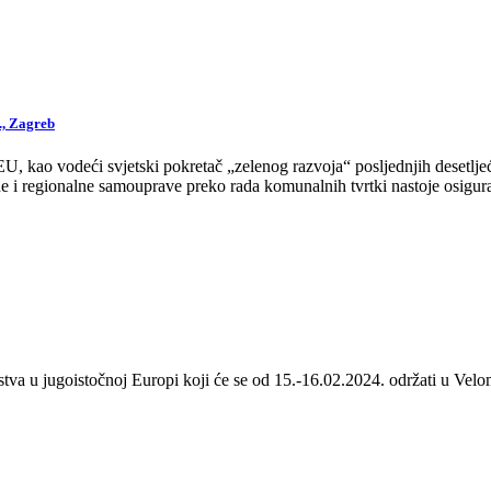
., Zagreb
 kao vodeći svjetski pokretač „zelenog razvoja“ posljednjih desetljeća
 i regionalne samouprave preko rada komunalnih tvrtki nastoje osigurat
stva u jugoistočnoj Europi koji će se od 15.-16.02.2024. održati u Velom