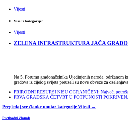
Vijesti
Više iz kategorije:
Vijesti
ZELENA INFRASTRUKTURA JAČA GRADOVE: Sad
Na 5. Forumu gradonačelnika Ujedinjenih naroda, održanom kra
gradova iz cijelog svijeta preuzeli su nove obveze za ozelenjava
PRIRODNI RESURSI NISU OGRANIČENI: Najveći potrošači s
PRVA GRADSKA ČETVRT U POTPUNOSTI POKRIVENA POL
Pregledaj sve članke unutar kategorije Vijesti →
Prethodni članak