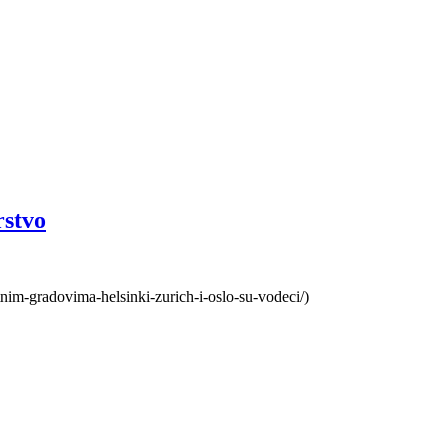
rstvo
nim-gradovima-helsinki-zurich-i-oslo-su-vodeci/)