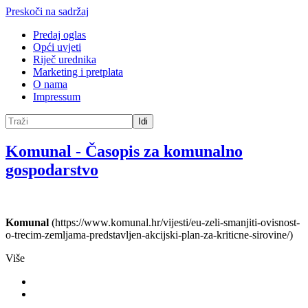
Preskoči na sadržaj
Predaj oglas
Opći uvjeti
Riječ urednika
Marketing i pretplata
O nama
Impressum
Idi
Komunal
-
Časopis za komunalno
gospodarstvo
Komunal
(https://www.komunal.hr/vijesti/eu-zeli-smanjiti-ovisnost-
o-trecim-zemljama-predstavljen-akcijski-plan-za-kriticne-sirovine/)
Više