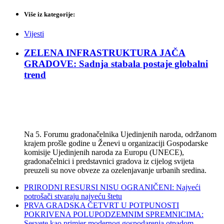
Više iz kategorije:
Vijesti
ZELENA INFRASTRUKTURA JAČA
GRADOVE: Sadnja stabala postaje globalni
trend
Na 5. Forumu gradonačelnika Ujedinjenih naroda, održanom
krajem prošle godine u Ženevi u organizaciji Gospodarske
komisije Ujedinjenih naroda za Europu (UNECE),
gradonačelnici i predstavnici gradova iz cijelog svijeta
preuzeli su nove obveze za ozelenjavanje urbanih sredina.
PRIRODNI RESURSI NISU OGRANIČENI: Najveći
potrošači stvaraju najveću štetu
PRVA GRADSKA ČETVRT U POTPUNOSTI
POKRIVENA POLUPODZEMNIM SPREMNICIMA:
Sesvete kao primjer modernog gospodarenja otpadom