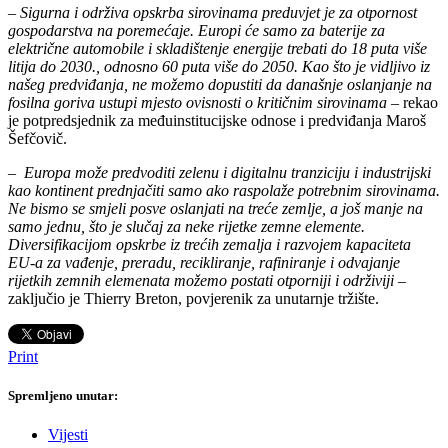
–
Sigurna i održiva opskrba sirovinama preduvjet je za otpornost
gospodarstva na poremećaje. Europi će samo za baterije za
električne automobile i skladištenje energije trebati do 18 puta više
litija do 2030., odnosno 60 puta više do 2050. Kao što je vidljivo iz
našeg predviđanja, ne možemo dopustiti da današnje oslanjanje na
fosilna goriva ustupi mjesto ovisnosti o kritičnim sirovinama
–
rekao
je potpredsjednik za međuinstitucijske odnose i predviđanja Maroš
Šefčovič.
–
Europa može predvoditi zelenu i digitalnu tranziciju i industrijski
kao kontinent prednjačiti samo ako raspolaže potrebnim sirovinama.
Ne bismo se smjeli posve oslanjati na treće zemlje, a još manje na
samo jednu, što je slučaj za neke rijetke zemne elemente.
Diversifikacijom opskrbe iz trećih zemalja i razvojem kapaciteta
EU-a za vađenje, preradu, recikliranje, rafiniranje i odvajanje
rijetkih zemnih elemenata možemo postati otporniji i održiviji
–
zaključio je Thierry Breton, povjerenik za unutarnje tržište.
Print
Spremljeno unutar:
Vijesti