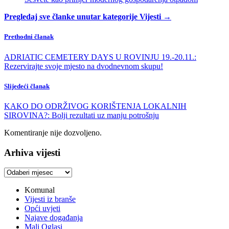
Pregledaj sve članke unutar kategorije Vijesti →
Prethodni članak
ADRIATIC CEMETERY DAYS U ROVINJU 19.-20.11.:
Rezervirajte svoje mjesto na dvodnevnom skupu!
Slijedeći članak
KAKO DO ODRŽIVOG KORIŠTENJA LOKALNIH
SIROVINA?: Bolji rezultati uz manju potrošnju
Komentiranje nije dozvoljeno.
Arhiva vijesti
Arhiva
vijesti
Komunal
Vijesti iz branše
Opći uvjeti
Najave događanja
Mali Oglasi