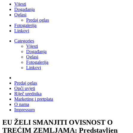
Vijesti
Događanja
Oglasi
Predaj oglas
Fotogalerija
Linkovi
Categories
Vijesti
Događanja
Oglasi
Fotogalerija
Linkovi
Predaj oglas
Opći uvjeti
Riječ urednika
Marketing i pretplata
O nama
Impressum
EU ŽELI SMANJITI OVISNOST O
TREĆIM ZEMLJAMA: Predstavljen