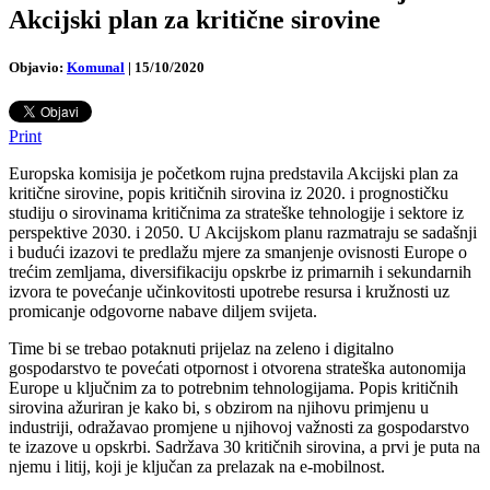
Akcijski plan za kritične sirovine
Objavio:
Komunal
|
15/10/2020
Print
Europska komisija je početkom rujna predstavila Akcijski plan za
kritične sirovine, popis kritičnih sirovina iz 2020. i prognostičku
studiju o sirovinama kritičnima za strateške tehnologije i sektore iz
perspektive 2030. i 2050. U Akcijskom planu razmatraju se sadašnji
i budući izazovi te predlažu mjere za smanjenje ovisnosti Europe o
trećim zemljama, diversifikaciju opskrbe iz primarnih i sekundarnih
izvora te povećanje učinkovitosti upotrebe resursa i kružnosti uz
promicanje odgovorne nabave diljem svijeta.
Time bi se trebao potaknuti prijelaz na zeleno i digitalno
gospodarstvo te povećati otpornost i otvorena strateška autonomija
Europe u ključnim za to potrebnim tehnologijama. Popis kritičnih
sirovina ažuriran je kako bi, s obzirom na njihovu primjenu u
industriji, odražavao promjene u njihovoj važnosti za gospodarstvo
te izazove u opskrbi. Sadržava 30 kritičnih sirovina, a prvi je puta na
njemu i litij, koji je ključan za prelazak na e-mobilnost.