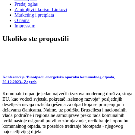
Predaj oglas
Zanimljivi i korisni Linkovi
Marketing i pretplata
O nama
Impressum
Ukoliko ste propustili
Konferencija /Biootpad i energetska oporaba komunalnog otpada,
20.12.2023., Zagreb
Komunalni otpad je jedan najvećih izazova modernog društva, stoga
EU, kao vodeći svjetski pokretač „zelenog razvoja“ posljednjih
desetljeća usvaja različita rješenja za otpad koja se primjenjuju u
državama članicama. Naime, uz podršku Bruxellesa i nacionalnih
vlada područne i regionalne samouprave preko rada komunalnih
tvrtki nastoje osigurati pravilno zbrinjavanje, recikliranje i oporabu
komunalnog otpada, te posebice tretiranje biootpada - njegovog
najosjetljivijeg dijela.