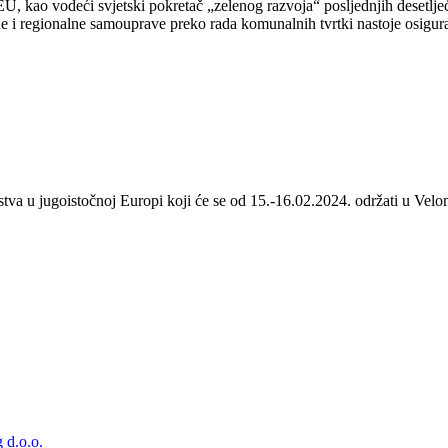
 kao vodeći svjetski pokretač „zelenog razvoja“ posljednjih desetljeća
 i regionalne samouprave preko rada komunalnih tvrtki nastoje osigurat
stva u jugoistočnoj Europi koji će se od 15.-16.02.2024. održati u Velom
 d.o.o.