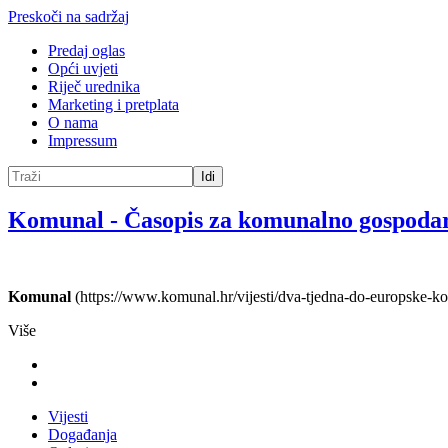
Preskoči na sadržaj
Predaj oglas
Opći uvjeti
Riječ urednika
Marketing i pretplata
O nama
Impressum
Idi
Komunal
-
Časopis za komunalno gospoda
Komunal
(https://www.komunal.hr/vijesti/dva-tjedna-do-europske-ko
Više
Vijesti
Događanja