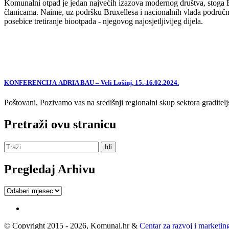
Komunalni otpad je jedan najvećih izazova modernog društva, stoga EU,
članicama. Naime, uz podršku Bruxellesa i nacionalnih vlada područne
posebice tretiranje biootpada - njegovog najosjetljivijeg dijela.
KONFERENCIJA ADRIA BAU – Veli Lošinj, 15.-16.02.2024.
Poštovani, Pozivamo vas na središnji regionalni skup sektora graditelj
Pretraži ovu stranicu
Pregledaj Arhivu
Pregledaj
Arhivu
© Copyright 2015 - 2026, Komunal.hr &
Centar za razvoj i marketing