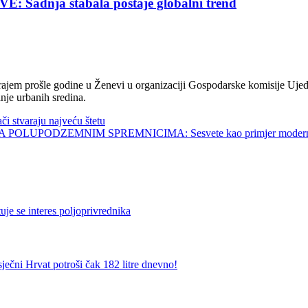
nja stabala postaje globalni trend
jem prošle godine u Ženevi u organizaciji Gospodarske komisije Ujed
nje urbanih sredina.
tvaraju najveću štetu
UPODZEMNIM SPREMNICIMA: Sesvete kao primjer modernog 
 interes poljoprivrednika
vat potroši čak 182 litre dnevno!