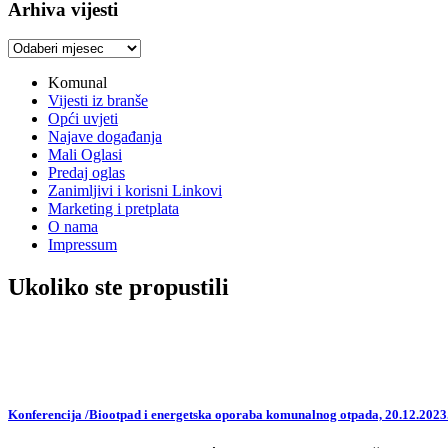
Arhiva vijesti
Arhiva
vijesti
Komunal
Vijesti iz branše
Opći uvjeti
Najave događanja
Mali Oglasi
Predaj oglas
Zanimljivi i korisni Linkovi
Marketing i pretplata
O nama
Impressum
Ukoliko ste propustili
Konferencija /Biootpad i energetska oporaba komunalnog otpada, 20.12.2023