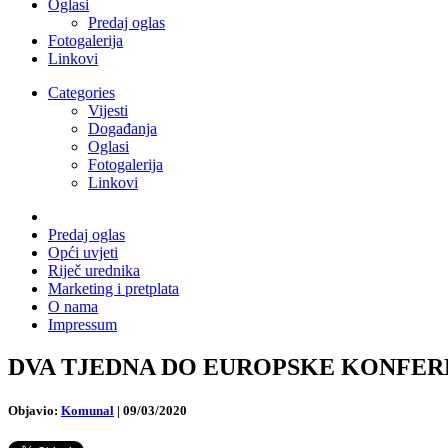
Oglasi
Predaj oglas
Fotogalerija
Linkovi
Categories
Vijesti
Događanja
Oglasi
Fotogalerija
Linkovi
Predaj oglas
Opći uvjeti
Riječ urednika
Marketing i pretplata
O nama
Impressum
DVA TJEDNA DO EUROPSKE KONFERENCIJ
Objavio:
Komunal
|
09/03/2020