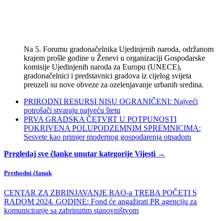
Na 5. Forumu gradonačelnika Ujedinjenih naroda, održanom
krajem prošle godine u Ženevi u organizaciji Gospodarske
komisije Ujedinjenih naroda za Europu (UNECE),
gradonačelnici i predstavnici gradova iz cijelog svijeta
preuzeli su nove obveze za ozelenjavanje urbanih sredina.
PRIRODNI RESURSI NISU OGRANIČENI: Najveći
potrošači stvaraju najveću štetu
PRVA GRADSKA ČETVRT U POTPUNOSTI
POKRIVENA POLUPODZEMNIM SPREMNICIMA:
Sesvete kao primjer modernog gospodarenja otpadom
Pregledaj sve članke unutar kategorije Vijesti →
Prethodni članak
CENTAR ZA ZBRINJAVANJE RAO-a TREBA POČETI S
RADOM 2024. GODINE: Fond će angažirati PR agenciju za
komuniciranje sa zabrinutim stanovništvom