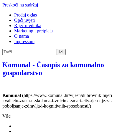
Preskoči na sadržaj
Predaj oglas
Opći uvjeti
Riječ urednika
Marketing i pretplata
O nama
Impressum
Idi
Komunal
-
Časopis za komunalno
gospodarstvo
Komunal
(https://www.komunal.hr/vijesti/dubrovnik-mjeri-
kvalitetu-zraka-u-skolama-i-vrticima-smart-city-rjesenje-za-
poboljsanje-zdravlja-i-kognitivnih-sposobnosti/)
Više