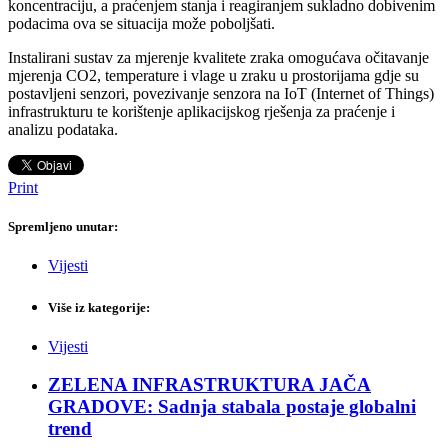
koncentraciju, a praćenjem stanja i reagiranjem sukladno dobivenim
podacima ova se situacija može poboljšati.
Instalirani sustav za mjerenje kvalitete zraka omogućava očitavanje
mjerenja CO2, temperature i vlage u zraku u prostorijama gdje su
postavljeni senzori, povezivanje senzora na IoT (Internet of Things)
infrastrukturu te korištenje aplikacijskog rješenja za praćenje i
analizu podataka.
Print
Spremljeno unutar:
Vijesti
Više iz kategorije:
Vijesti
ZELENA INFRASTRUKTURA JAČA
GRADOVE: Sadnja stabala postaje globalni
trend