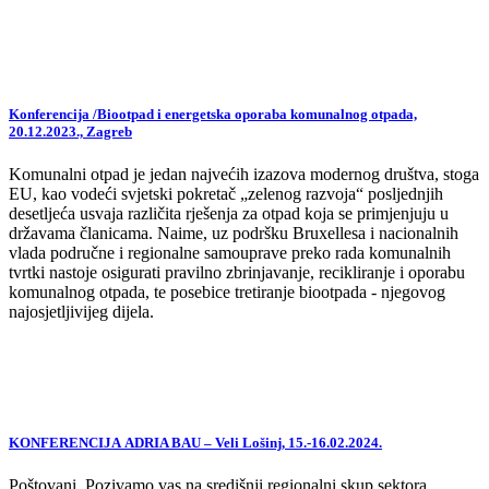
Konferencija /Biootpad i energetska oporaba komunalnog otpada,
20.12.2023., Zagreb
Komunalni otpad je jedan najvećih izazova modernog društva, stoga
EU, kao vodeći svjetski pokretač „zelenog razvoja“ posljednjih
desetljeća usvaja različita rješenja za otpad koja se primjenjuju u
državama članicama. Naime, uz podršku Bruxellesa i nacionalnih
vlada područne i regionalne samouprave preko rada komunalnih
tvrtki nastoje osigurati pravilno zbrinjavanje, recikliranje i oporabu
komunalnog otpada, te posebice tretiranje biootpada - njegovog
najosjetljivijeg dijela.
KONFERENCIJA ADRIA BAU – Veli Lošinj, 15.-16.02.2024.
Poštovani, Pozivamo vas na središnji regionalni skup sektora