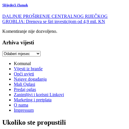
Slijedeći članak
DALJNJE PROŠIRENJE CENTRALNOG RIJEČKOG
GROBLJA: Drenova se širi investicijom od 4,9 mil. KN
Komentiranje nije dozvoljeno.
Arhiva vijesti
Arhiva
vijesti
Komunal
Vijesti iz branše
Opći uvjeti
Najave događanja
Mali Oglasi
Predaj oglas
Zanimljivi i korisni Linkovi
Marketing i pretplata
O nama
Impressum
Ukoliko ste propustili