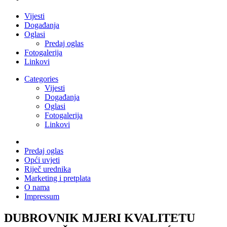
Vijesti
Događanja
Oglasi
Predaj oglas
Fotogalerija
Linkovi
Categories
Vijesti
Događanja
Oglasi
Fotogalerija
Linkovi
Predaj oglas
Opći uvjeti
Riječ urednika
Marketing i pretplata
O nama
Impressum
DUBROVNIK MJERI KVALITETU