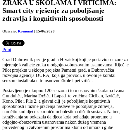
ZRAKA U ŠKOLAMA I VRTIĆIMA:
Smart city rješenje za poboljšanje
zdravlja i kognitivnih sposobnosti
Objavio:
Komunal
|
15/06/2020
Print
Grad Dubrovnik prvi je grad u Hrvatskoj koji je postavio senzore za
mjerenje kvalitete zraka u odgojno-obrazovnim ustanovama. Riječ je
Pilot projektu u sklopu projekta Pametni grad, a Dubrovačka
razvojna agencija DURA, koja ga provodi, u ovom je koraku
senzore instalirala u tri osnovne škole i pet vrtića.
Postavljeno je ukupno 120 senzora i to u osnovnim školama Ivana
Gundulića, Marina Držića i Lapad te vrtićima Ciciban, Izviđač,
Kono, Pile i Pile 2, a glavni cilj je poboljšanje kognitivnih
sposobnosti i razine praćenja nastave te poboljšanje zdravlja,
naročito kod djece s kroničnim bolestima dišnih sustava. Naime,
istraživanja su pokazala da djeca koja pohađaju programe u
odgojno-obrazovnim ustanovama nakon dužeg vremena
provedenog u zatvorenim prostorima klonu od umora i gube