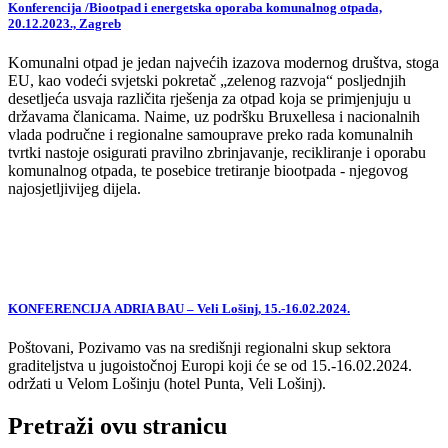
Konferencija /Biootpad i energetska oporaba komunalnog otpada,
20.12.2023., Zagreb
Komunalni otpad je jedan najvećih izazova modernog društva, stoga
EU, kao vodeći svjetski pokretač „zelenog razvoja“ posljednjih
desetljeća usvaja različita rješenja za otpad koja se primjenjuju u
državama članicama. Naime, uz podršku Bruxellesa i nacionalnih
vlada područne i regionalne samouprave preko rada komunalnih
tvrtki nastoje osigurati pravilno zbrinjavanje, recikliranje i oporabu
komunalnog otpada, te posebice tretiranje biootpada - njegovog
najosjetljivijeg dijela.
KONFERENCIJA ADRIA BAU – Veli Lošinj, 15.-16.02.2024.
Poštovani, Pozivamo vas na središnji regionalni skup sektora
graditeljstva u jugoistočnoj Europi koji će se od 15.-16.02.2024.
održati u Velom Lošinju (hotel Punta, Veli Lošinj).
Pretraži ovu stranicu