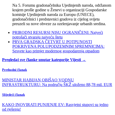
Na 5. Forumu gradonačelnika Ujedinjenih naroda, održanom
krajem prošle godine u Ženevi u organizaciji Gospodarske
komisije Ujedinjenih naroda za Europu (UNECE),
gradonačelnici i predstavnici gradova iz cijelog svijeta
preuzeli su nove obveze za ozelenjavanje urbanih sredina.
PRIRODNI RESURSI NISU OGRANIČENI: Najveći
potrošači stvaraju najveću štetu
PRVA GRADSKA ČETVRT U POTPUNOSTI
POKRIVENA POLUPODZEMNIM SPREMNICIMA:
Sesvete kao primjer modernog gospodarenja otpadom
Pregledaj sve članke unutar kategorije Vijesti →
Prethodni članak
MINISTAR HABIJAN OBIŠAO VODNU
INFRASTRUKTURU: Na području ŠKŽ uloženo 88,78 mil. EUR
Slijedeći članak
KAKO INOVIRATI PUNJENJE EV: Rasvjetni stupovi su jedno
od rješenja!