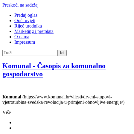
Preskoči na sadržaj
Predaj oglas
Opći uvjeti
Riječ urednika
Marketing i pretplata
O nama
Impressum
Idi
Komunal
-
Časopis za komunalno
gospodarstvo
Komunal
(https://www.komunal.hr/vijesti/drveni-stupovi-
vjetroturbina-svedska-revolucija-u-primjeni-obnovljive-energije/)
Više