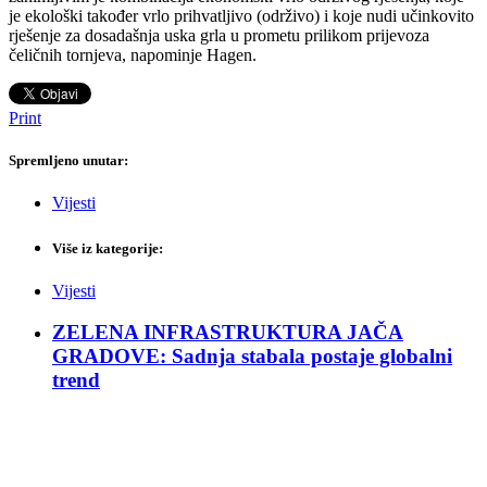
je ekološki također vrlo prihvatljivo (održivo) i koje nudi učinkovito
rješenje za dosadašnja uska grla u prometu prilikom prijevoza
čeličnih tornjeva, napominje Hagen.
Print
Spremljeno unutar:
Vijesti
Više iz kategorije:
Vijesti
ZELENA INFRASTRUKTURA JAČA
GRADOVE: Sadnja stabala postaje globalni
trend