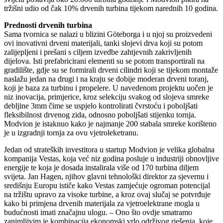
tržišni udio od čak 10% drvenih turbina tijekom narednih 10 godina.
Prednosti drvenih turbina
Sama tvornica se nalazi u blizini Göteborga i u njoj su proizvedeni
ovi inovativni drveni materijali, tanki slojevi drva koji su potom
zalijepljeni i prešani s ciljem izvedbe zahtjevnih zakrivljenih
dijelova. Isti prefabricirani elementi su se potom transportirali na
gradilište, gdje su se formirali drveni cilindri koji se tijekom montaže
naslažu jedan na drugi i na kraju se dobije moderan drveni toranj,
koji je baza za turbinu i propelere. U navedenom projektu uočen je
niz inovacija, primjerice, kroz selekciju svakog od slojeva smreke
debljine 3mm čime se uspjelo kontrolirati čvrstoću i poboljšati
fleksibilnost drvenog zida, odnosno poboljšati stijenku tornja.
Modvion je istaknuo kako je najmanje 200 stabala smreke korišteno
je u izgradnji tornja za ovu vjetroleketranu.
Jedan od strateških investitora u startup Modvion je velika globalna
kompanija Vestas, koja već niz godina posluje u industriji obnovljive
energije te koja je dosada instalirala više od 170 turbina diljem
svijeta. Jan Hagen, njihov glavni tehnološki direktor za sjevernu i
središnju Europu ističe kako Vestas zamjećuje ogroman potencijal
na tržištu upravo za visoke turbine, a kroz ovaj slučaj se potvrđuje
kako bi primjena drvenih materijala za vjetroelektrane mogla u
budućnosti imati značajnu ulogu. – Ono što ovdje smatramo
zanimljivim je kombinacija ekonomski vrlo održivog rješenja, koje