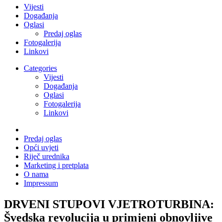
Vijesti
Događanja
Oglasi
Predaj oglas
Fotogalerija
Linkovi
Categories
Vijesti
Događanja
Oglasi
Fotogalerija
Linkovi
Predaj oglas
Opći uvjeti
Riječ urednika
Marketing i pretplata
O nama
Impressum
DRVENI STUPOVI VJETROTURBINA:
Švedska revolucija u primjeni obnovljive