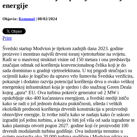
energije
Objavio:
Komunal
|
08/02/2024
Print
Švedski startup Modvion je tijekom zadnjih dana 2023. godine
proizveo i montirao najviši drveni toranj vjetroturbine na svijetu.
Radi se o masivnoj strukturi visine od 150 metara i ona predstavlja
značajan odmak od korištenja konvencionalnog čelika koji je do
sada dominirao u gradnji vjetroelektrana. U toj prigodi stručnjaci su
ocijenili kako je logično da upravo vrlo šumovita Švedska verificira,
pokazuje i dodatno razvija potencijal korištenja drva u ovako velikoj
energetskoj infrastrukturi koja je ujedno i dio snažnog Green Deala
kojeg „gura“ EU. Ova turbina pokreće generator od 2 MW i
opskrbljuje oko 400 kućanstava energijom, a švedski mediji ističu
kako se radi o još jednom dokazu praktičnosti, ušteda i velikih
ekoloških prednosti korištenja drvenih konstrukcija u proizvodnji
obnovljive energije. Iz tvrtke ističu kako se nadaju kako će uskoro
izgraditi još jednu turbinu, a koja će biti još viša od sada izgrađene te
kako planiraju otvorit pogon 2027. godine koji će proizvoditi 100
drvenih modularnih turbina godišnje. Ova industrija trenutno u
svijetu postavlja oko 20.000 turbina godišnje i Modvion pikira na