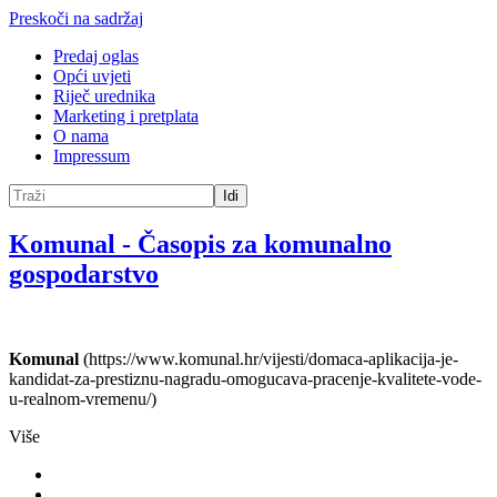
Preskoči na sadržaj
Predaj oglas
Opći uvjeti
Riječ urednika
Marketing i pretplata
O nama
Impressum
Idi
Komunal
-
Časopis za komunalno
gospodarstvo
Komunal
(https://www.komunal.hr/vijesti/domaca-aplikacija-je-
kandidat-za-prestiznu-nagradu-omogucava-pracenje-kvalitete-vode-
u-realnom-vremenu/)
Više