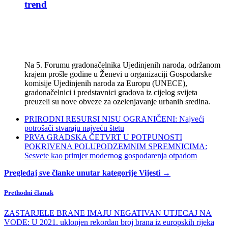
trend
Na 5. Forumu gradonačelnika Ujedinjenih naroda, održanom
krajem prošle godine u Ženevi u organizaciji Gospodarske
komisije Ujedinjenih naroda za Europu (UNECE),
gradonačelnici i predstavnici gradova iz cijelog svijeta
preuzeli su nove obveze za ozelenjavanje urbanih sredina.
PRIRODNI RESURSI NISU OGRANIČENI: Najveći
potrošači stvaraju najveću štetu
PRVA GRADSKA ČETVRT U POTPUNOSTI
POKRIVENA POLUPODZEMNIM SPREMNICIMA:
Sesvete kao primjer modernog gospodarenja otpadom
Pregledaj sve članke unutar kategorije Vijesti →
Prethodni članak
ZASTARJELE BRANE IMAJU NEGATIVAN UTJECAJ NA
VODE: U 2021. uklonjen rekordan broj brana iz europskih rijeka