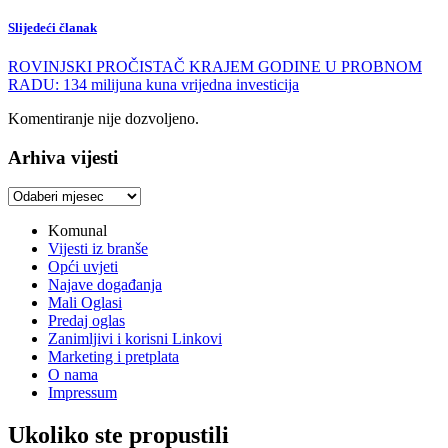
Slijedeći članak
ROVINJSKI PROČISTAČ KRAJEM GODINE U PROBNOM
RADU: 134 milijuna kuna vrijedna investicija
Komentiranje nije dozvoljeno.
Arhiva vijesti
Arhiva
vijesti
Komunal
Vijesti iz branše
Opći uvjeti
Najave događanja
Mali Oglasi
Predaj oglas
Zanimljivi i korisni Linkovi
Marketing i pretplata
O nama
Impressum
Ukoliko ste propustili