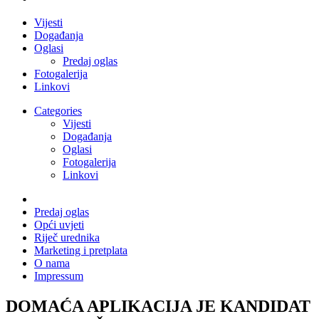
Vijesti
Događanja
Oglasi
Predaj oglas
Fotogalerija
Linkovi
Categories
Vijesti
Događanja
Oglasi
Fotogalerija
Linkovi
Predaj oglas
Opći uvjeti
Riječ urednika
Marketing i pretplata
O nama
Impressum
DOMAĆA APLIKACIJA JE KANDIDAT