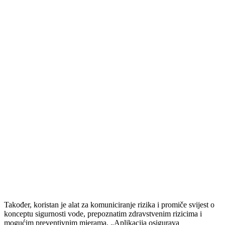
Također, koristan je alat za komuniciranje rizika i promiče svijest o
konceptu sigurnosti vode, prepoznatim zdravstvenim rizicima i
mogućim preventivnim mjerama. „Aplikacija osigurava