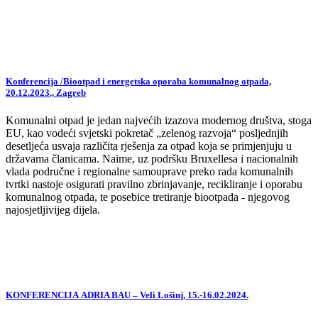
Konferencija /Biootpad i energetska oporaba komunalnog otpada,
20.12.2023., Zagreb
Komunalni otpad je jedan najvećih izazova modernog društva, stoga
EU, kao vodeći svjetski pokretač „zelenog razvoja“ posljednjih
desetljeća usvaja različita rješenja za otpad koja se primjenjuju u
državama članicama. Naime, uz podršku Bruxellesa i nacionalnih
vlada područne i regionalne samouprave preko rada komunalnih
tvrtki nastoje osigurati pravilno zbrinjavanje, recikliranje i oporabu
komunalnog otpada, te posebice tretiranje biootpada - njegovog
najosjetljivijeg dijela.
KONFERENCIJA ADRIA BAU – Veli Lošinj, 15.-16.02.2024.