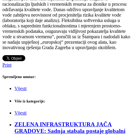
racionalizaciju ljudskih i vremenskih resursa za dionike u procesu
održavanja kvalitete vode. Danas održivo upravljanje kvalitetom
vode zahtijeva neovisnost od procjenitelja rizika kvalitete vode
(laboratorija koji daje analizu). Fleksibilna softverska usluga u
oblaku, s naprednim funkcionalnostima i mjerenjem prostorno-
vremenskih podataka, osiguravaju vidljivost pokazatelja kvalitete
vode u stvarnom vremenu“, poručili su iz Štampara i nadodali kako
se nadaju uspješnoj „europskoj“ prezentaciji ovog alata, kao
inovativnog rješenja Grada Zagreba u upravljanju okolišem.
Print
Spremljeno unutar:
Vijesti
Više iz kategorije:
Vijesti
ZELENA INFRASTRUKTURA JAČA
GRADOVE: Sadnja stabala postaje globalni