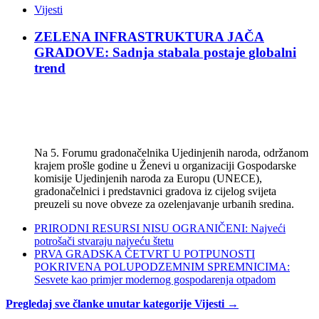
Vijesti
ZELENA INFRASTRUKTURA JAČA
GRADOVE: Sadnja stabala postaje globalni
trend
Na 5. Forumu gradonačelnika Ujedinjenih naroda, održanom
krajem prošle godine u Ženevi u organizaciji Gospodarske
komisije Ujedinjenih naroda za Europu (UNECE),
gradonačelnici i predstavnici gradova iz cijelog svijeta
preuzeli su nove obveze za ozelenjavanje urbanih sredina.
PRIRODNI RESURSI NISU OGRANIČENI: Najveći
potrošači stvaraju najveću štetu
PRVA GRADSKA ČETVRT U POTPUNOSTI
POKRIVENA POLUPODZEMNIM SPREMNICIMA:
Sesvete kao primjer modernog gospodarenja otpadom
Pregledaj sve članke unutar kategorije Vijesti →