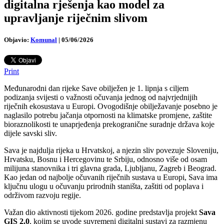
digitalna rješenja kao model za
upravljanje riječnim slivom
Objavio:
Komunal
|
05/06/2026
Print
Međunarodni dan rijeke Save obilježen je 1. lipnja s ciljem
podizanja svijesti o važnosti očuvanja jednog od najvrjednijih
riječnih ekosustava u Europi. Ovogodišnje obilježavanje posebno je
naglasilo potrebu jačanja otpornosti na klimatske promjene, zaštite
bioraznolikosti te unaprjeđenja prekogranične suradnje država koje
dijele savski sliv.
Sava je najdulja rijeka u Hrvatskoj, a njezin sliv povezuje Sloveniju,
Hrvatsku, Bosnu i Hercegovinu te Srbiju, odnosno više od osam
milijuna stanovnika i tri glavna grada, Ljubljanu, Zagreb i Beograd.
Kao jedan od najbolje očuvanih riječnih sustava u Europi, Sava ima
ključnu ulogu u očuvanju prirodnih staništa, zaštiti od poplava i
održivom razvoju regije.
Važan dio aktivnosti tijekom 2026. godine predstavlja projekt
Sava
GIS 2.0
, kojim se uvode suvremeni digitalni sustavi za razmjenu