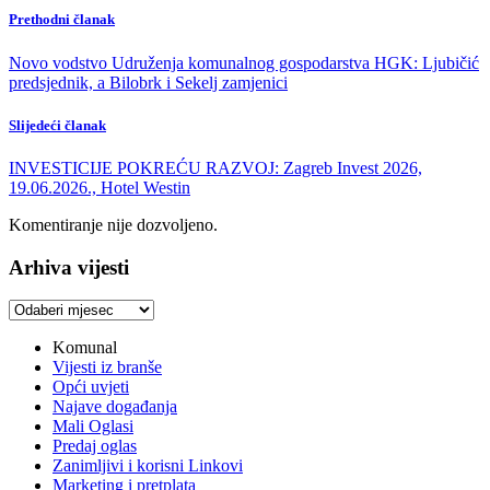
Prethodni članak
Novo vodstvo Udruženja komunalnog gospodarstva HGK: Ljubičić
predsjednik, a Bilobrk i Sekelj zamjenici
Slijedeći članak
INVESTICIJE POKREĆU RAZVOJ: Zagreb Invest 2026,
19.06.2026., Hotel Westin
Komentiranje nije dozvoljeno.
Arhiva vijesti
Arhiva
vijesti
Komunal
Vijesti iz branše
Opći uvjeti
Najave događanja
Mali Oglasi
Predaj oglas
Zanimljivi i korisni Linkovi
Marketing i pretplata