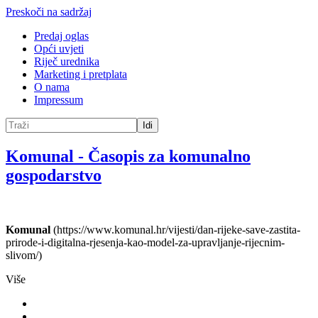
Preskoči na sadržaj
Predaj oglas
Opći uvjeti
Riječ urednika
Marketing i pretplata
O nama
Impressum
Idi
Komunal
-
Časopis za komunalno
gospodarstvo
Komunal
(https://www.komunal.hr/vijesti/dan-rijeke-save-zastita-
prirode-i-digitalna-rjesenja-kao-model-za-upravljanje-rijecnim-
slivom/)
Više