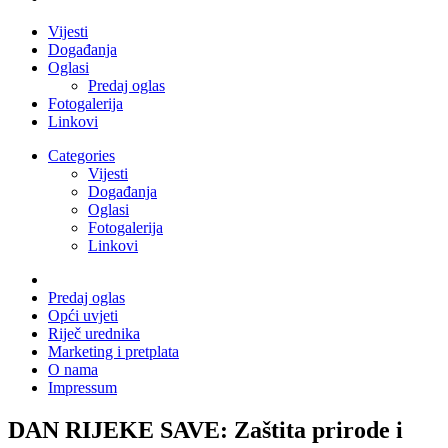
Vijesti
Događanja
Oglasi
Predaj oglas
Fotogalerija
Linkovi
Categories
Vijesti
Događanja
Oglasi
Fotogalerija
Linkovi
Predaj oglas
Opći uvjeti
Riječ urednika
Marketing i pretplata
O nama
Impressum
DAN RIJEKE SAVE: Zaštita prirode i