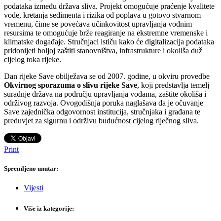
podataka između država sliva. Projekt omogućuje praćenje kvalitete
vode, kretanja sedimenta i rizika od poplava u gotovo stvarnom
vremenu, čime se povećava učinkovitost upravljanja vodnim
resursima te omogućuje brže reagiranje na ekstremne vremenske i
klimatske događaje. Stručnjaci ističu kako će digitalizacija podataka
pridonijeti boljoj zaštiti stanovništva, infrastrukture i okoliša duž
cijelog toka rijeke.
Dan rijeke Save obilježava se od 2007. godine, u okviru provedbe
Okvirnog sporazuma o slivu rijeke Save
, koji predstavlja temelj
suradnje država na području upravljanja vodama, zaštite okoliša i
održivog razvoja. Ovogodišnja poruka naglašava da je očuvanje
Save zajednička odgovornost institucija, stručnjaka i građana te
preduvjet za sigurnu i održivu budućnost cijelog riječnog sliva.
Print
Spremljeno unutar:
Vijesti
Više iz kategorije: