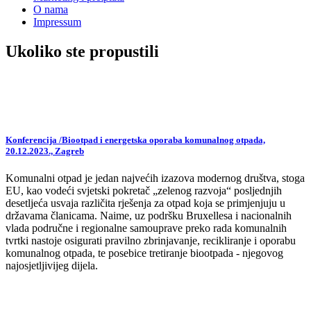
O nama
Impressum
Ukoliko ste propustili
Konferencija /Biootpad i energetska oporaba komunalnog otpada,
20.12.2023., Zagreb
Komunalni otpad je jedan najvećih izazova modernog društva, stoga
EU, kao vodeći svjetski pokretač „zelenog razvoja“ posljednjih
desetljeća usvaja različita rješenja za otpad koja se primjenjuju u
državama članicama. Naime, uz podršku Bruxellesa i nacionalnih
vlada područne i regionalne samouprave preko rada komunalnih
tvrtki nastoje osigurati pravilno zbrinjavanje, recikliranje i oporabu
komunalnog otpada, te posebice tretiranje biootpada - njegovog
najosjetljivijeg dijela.