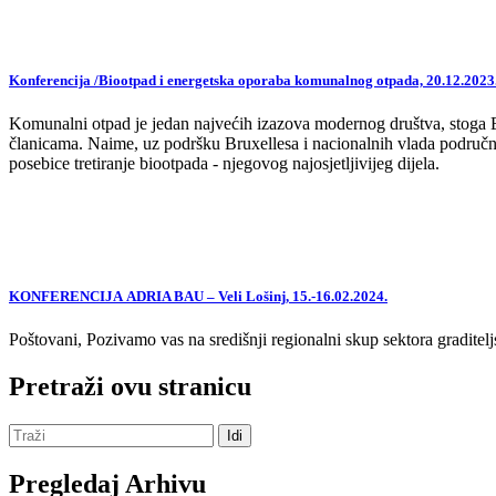
Konferencija /Biootpad i energetska oporaba komunalnog otpada, 20.12.2023
Komunalni otpad je jedan najvećih izazova modernog društva, stoga EU,
članicama. Naime, uz podršku Bruxellesa i nacionalnih vlada područne
posebice tretiranje biootpada - njegovog najosjetljivijeg dijela.
KONFERENCIJA ADRIA BAU – Veli Lošinj, 15.-16.02.2024.
Poštovani, Pozivamo vas na središnji regionalni skup sektora graditelj
Pretraži ovu stranicu
Pregledaj Arhivu