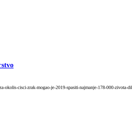
rstvo
za-okolis-cisci-zrak-mogao-je-2019-spasiti-najmanje-178-000-zivota-di