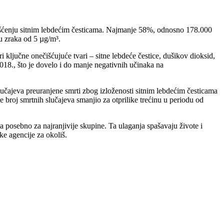
išćenju sitnim lebdećim česticama. Najmanje 58%, odnosno 178.000
tu zraka od 5 µg/m³.
 ključne onečišćujuće tvari – sitne lebdeće čestice, dušikov dioksid,
018., što je dovelo i do manje negativnih učinaka na
slučajeva preuranjene smrti zbog izloženosti sitnim lebdećim česticama
 broj smrtnih slučajeva smanjio za otprilike trećinu u periodu od
, a posebno za najranjivije skupine. Ta ulaganja spašavaju živote i
ke agencije za okoliš.