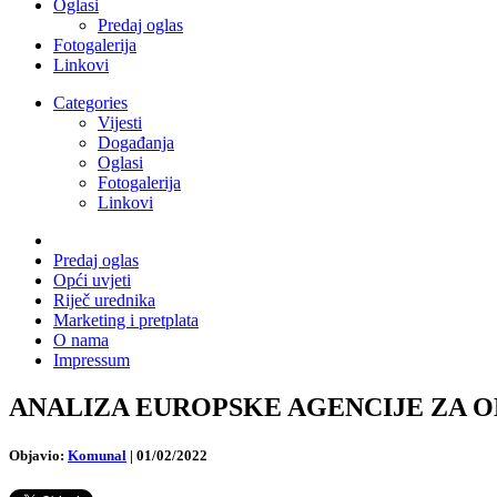
Oglasi
Predaj oglas
Fotogalerija
Linkovi
Categories
Vijesti
Događanja
Oglasi
Fotogalerija
Linkovi
Predaj oglas
Opći uvjeti
Riječ urednika
Marketing i pretplata
O nama
Impressum
ANALIZA EUROPSKE AGENCIJE ZA OKOLIŠ: 
Objavio:
Komunal
|
01/02/2022