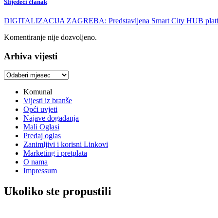
Slijedeći članak
DIGITALIZACIJA ZAGREBA: Predstavljena Smart City HUB plat
Komentiranje nije dozvoljeno.
Arhiva vijesti
Arhiva
vijesti
Komunal
Vijesti iz branše
Opći uvjeti
Najave događanja
Mali Oglasi
Predaj oglas
Zanimljivi i korisni Linkovi
Marketing i pretplata
O nama
Impressum
Ukoliko ste propustili