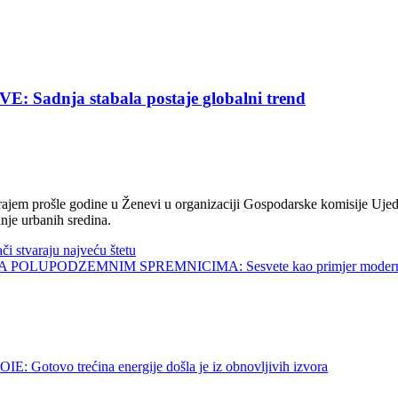
nja stabala postaje globalni trend
jem prošle godine u Ženevi u organizaciji Gospodarske komisije Ujed
nje urbanih sredina.
tvaraju najveću štetu
UPODZEMNIM SPREMNICIMA: Sesvete kao primjer modernog 
o trećina energije došla je iz obnovljivih izvora