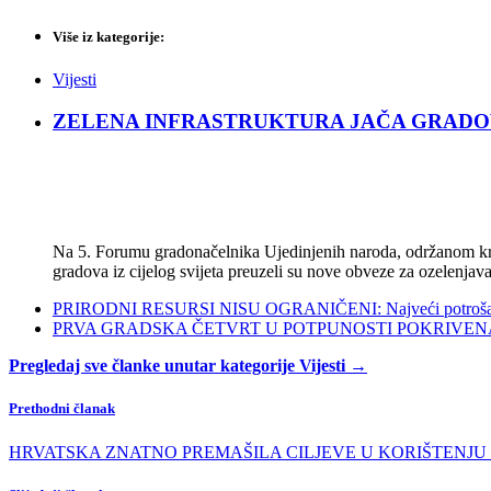
Više iz kategorije:
Vijesti
ZELENA INFRASTRUKTURA JAČA GRADOVE: Sad
Na 5. Forumu gradonačelnika Ujedinjenih naroda, održanom kra
gradova iz cijelog svijeta preuzeli su nove obveze za ozelenjava
PRIRODNI RESURSI NISU OGRANIČENI: Najveći potrošači s
PRVA GRADSKA ČETVRT U POTPUNOSTI POKRIVENA POL
Pregledaj sve članke unutar kategorije Vijesti →
Prethodni članak
HRVATSKA ZNATNO PREMAŠILA CILJEVE U KORIŠTENJU OIE: Gotov