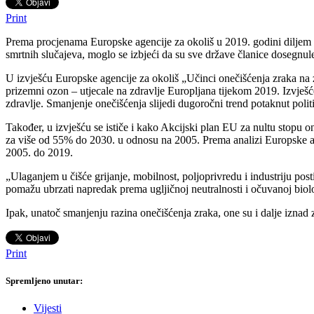
Print
Prema procjenama Europske agencije za okoliš u 2019. godini diljem
smrtnih slučajeva, moglo se izbjeći da su sve države članice dosegnul
U izvješću Europske agencije za okoliš „Učinci onečišćenja zraka na zd
prizemni ozon – utjecale na zdravlje Europljana tijekom 2019. Izvješć
zdravlje. Smanjenje onečišćenja slijedi dugoročni trend potaknut polit
Također, u izvješću se ističe i kako Akcijski plan EU za nultu stopu o
za više od 55% do 2030. u odnosu na 2005. Prema analizi Europske agen
2005. do 2019.
„Ulaganjem u čišće grijanje, mobilnost, poljoprivredu i industriju post
pomažu ubrzati napredak prema ugljičnoj neutralnosti i očuvanoj biolo
Ipak, unatoč smanjenju razina onečišćenja zraka, one su i dalje izna
Print
Spremljeno unutar:
Vijesti