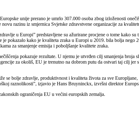
 Europske unije prerano je umrlo 307.000 osoba zbog izloženosti oneč
e novu razinu iz smjernica Svjetske zdravstvene organizacije za kvalite
ravlje u Europi” predstavljene su ažurirane procjene o tome kako su tri
e je pokazalo kako je kvaliteta zraka u Europi u 2019. bila bolja nego 2
ikama za smanjenje emisija i poboljšanje kvalitete zraka.
nečišćenja pokazuje rezultate. U njemu je utvrđen cilj smanjenja broja 
cije za okoliš, EU je trenutno na dobrom putu da ostvari taj cilj jer se
iže se bolje zdravlje, produktivnost i kvaliteta života za sve Europljane
škoj raznolikosti”, izjavio je Hans Bruyninckx, izvršni direktor Europs
d zakonskih ograničenja EU u većini europskih zemalja.