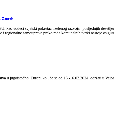
., Zagreb
 kao vodeći svjetski pokretač „zelenog razvoja“ posljednjih desetljeća
 i regionalne samouprave preko rada komunalnih tvrtki nastoje osigurat
stva u jugoistočnoj Europi koji će se od 15.-16.02.2024. održati u Velom