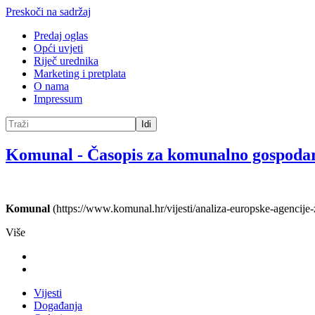
Preskoči na sadržaj
Predaj oglas
Opći uvjeti
Riječ urednika
Marketing i pretplata
O nama
Impressum
Idi
Komunal
-
Časopis za komunalno gospoda
Komunal
(https://www.komunal.hr/vijesti/analiza-europske-agencije-
Više
Vijesti
Događanja