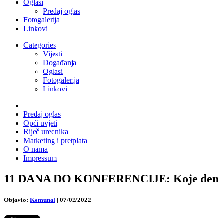
Oglasi
Predaj oglas
Fotogalerija
Linkovi
Categories
Vijesti
Događanja
Oglasi
Fotogalerija
Linkovi
Predaj oglas
Opći uvjeti
Riječ urednika
Marketing i pretplata
O nama
Impressum
11 DANA DO KONFERENCIJE: Koje demogr
Objavio:
Komunal
|
07/02/2022