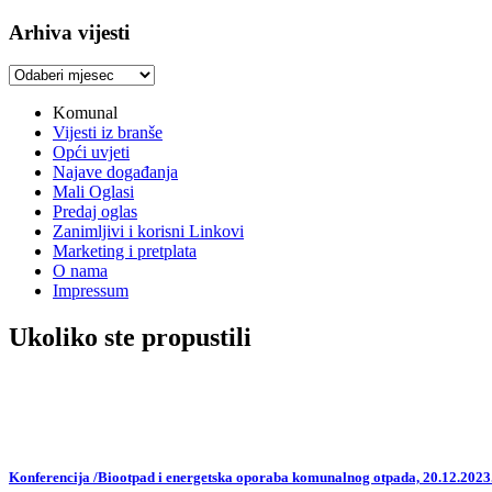
Arhiva vijesti
Arhiva
vijesti
Komunal
Vijesti iz branše
Opći uvjeti
Najave događanja
Mali Oglasi
Predaj oglas
Zanimljivi i korisni Linkovi
Marketing i pretplata
O nama
Impressum
Ukoliko ste propustili
Konferencija /Biootpad i energetska oporaba komunalnog otpada, 20.12.2023