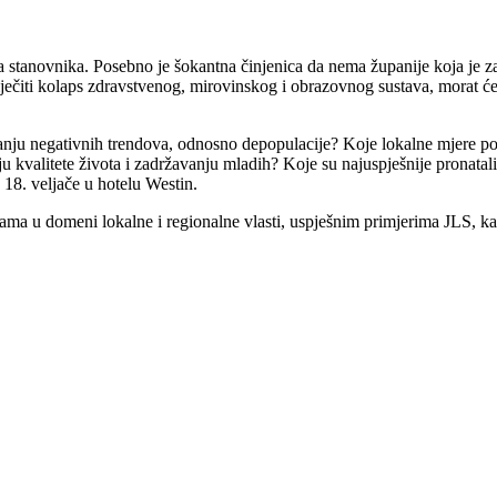
ja stanovnika. Posebno je šokantna činjenica da nema županije koja je za
riječiti kolaps zdravstvenog, mirovinskog i obrazovnog sustava, morat ć
anju negativnih trendova, odnosno depopulacije? Koje lokalne mjere pokaz
nju kvalitete života i zadržavanju mladih? Koje su najuspješnije pronatal
eljače u hotelu Westin.
rama u domeni lokalne i regionalne vlasti, uspješnim primjerima JLS, k