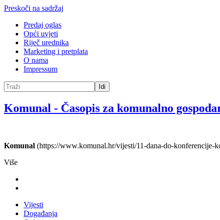
Preskoči na sadržaj
Predaj oglas
Opći uvjeti
Riječ urednika
Marketing i pretplata
O nama
Impressum
Idi
Komunal
-
Časopis za komunalno gospoda
Komunal
(https://www.komunal.hr/vijesti/11-dana-do-konferencije-k
Više
Vijesti
Događanja