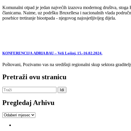
Komunalni otpad je jedan najvećih izazova modernog društva, stoga EU,
članicama. Naime, uz podršku Bruxellesa i nacionalnih vlada područne
posebice tretiranje biootpada - njegovog najosjetljivijeg dijela.
KONFERENCIJA ADRIA BAU – Veli Lošinj, 15.-16.02.2024.
Poštovani, Pozivamo vas na središnji regionalni skup sektora graditelj
Pretraži ovu stranicu
Pregledaj Arhivu
Pregledaj
Arhivu