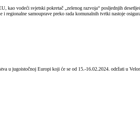
 kao vodeći svjetski pokretač „zelenog razvoja“ posljednjih desetljeća
 i regionalne samouprave preko rada komunalnih tvrtki nastoje osigurat
stva u jugoistočnoj Europi koji će se od 15.-16.02.2024. održati u Velom