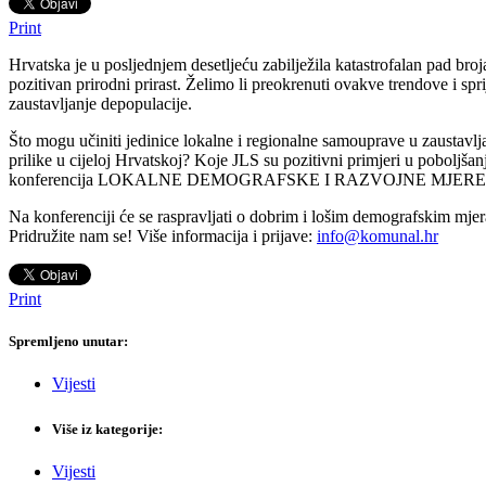
Print
Hrvatska je u posljednjem desetljeću zabilježila katastrofalan pad bro
pozitivan prirodni prirast. Želimo li preokrenuti ovakve trendove i sp
zaustavljanje depopulacije.
Što mogu učiniti jedinice lokalne i regionalne samouprave u zaustavlj
prilike u cijeloj Hrvatskoj? Koje JLS su pozitivni primjeri u poboljša
konferencija LOKALNE DEMOGRAFSKE I RAZVOJNE MJERE 18. v
Na konferenciji će se raspravljati o dobrim i lošim demografskim mje
Pridružite nam se! Više informacija i prijave:
info@komunal.hr
Print
Spremljeno unutar:
Vijesti
Više iz kategorije:
Vijesti