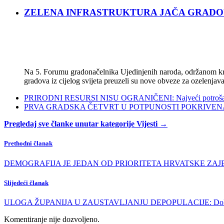
ZELENA INFRASTRUKTURA JAČA GRADOVE: Sad
Na 5. Forumu gradonačelnika Ujedinjenih naroda, održanom kra
gradova iz cijelog svijeta preuzeli su nove obveze za ozelenjava
PRIRODNI RESURSI NISU OGRANIČENI: Najveći potrošači s
PRVA GRADSKA ČETVRT U POTPUNOSTI POKRIVENA POL
Pregledaj sve članke unutar kategorije Vijesti →
Prethodni članak
DEMOGRAFIJA JE JEDAN OD PRIORITETA HRVATSKE ZAJEDNIC
Slijedeći članak
ULOGA ŽUPANIJA U ZAUSTAVLJANJU DEPOPULACIJE: Dolazak ž
Komentiranje nije dozvoljeno.