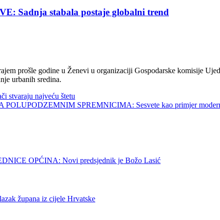
nja stabala postaje globalni trend
jem prošle godine u Ženevi u organizaciji Gospodarske komisije Ujed
nje urbanih sredina.
tvaraju najveću štetu
UPODZEMNIM SPREMNICIMA: Sesvete kao primjer modernog 
E OPĆINA: Novi predsjednik je Božo Lasić
upana iz cijele Hrvatske