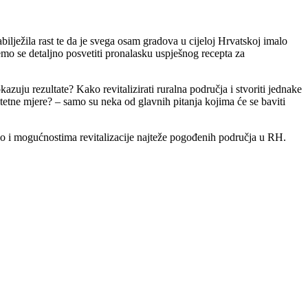
bilježila rast te da je svega osam gradova u cijeloj Hrvatskoj imalo
emo se detaljno posvetiti pronalasku uspješnog recepta za
uju rezultate? Kako revitalizirati ruralna područja i stvoriti jednake
itetne mjere? – samo su neka od glavnih pitanja kojima će se baviti
ao i mogućnostima revitalizacije najteže pogođenih područja u RH.