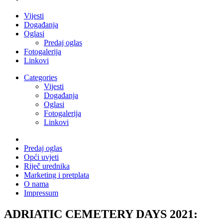
Vijesti
Događanja
Oglasi
Predaj oglas
Fotogalerija
Linkovi
Categories
Vijesti
Događanja
Oglasi
Fotogalerija
Linkovi
Predaj oglas
Opći uvjeti
Riječ urednika
Marketing i pretplata
O nama
Impressum
ADRIATIC CEMETERY DAYS 2021: