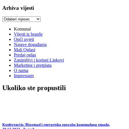
Arhiva vijesti
Arhiva
vijesti
Komunal
Vijesti iz branše
Opći uvjeti
Najave događanja
Mali Oglasi
Predaj oglas
Zanimljivi i korisni Linkovi
Marketing i pretplata
O nama
Impressum
Ukoliko ste propustili
Konferencija /Biootpad i energetska oporaba komunalnog otpada,