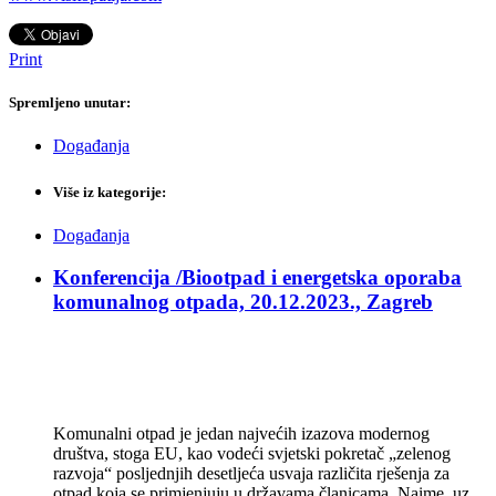
Print
Spremljeno unutar:
Događanja
Više iz kategorije:
Događanja
Konferencija /Biootpad i energetska oporaba
komunalnog otpada, 20.12.2023., Zagreb
Komunalni otpad je jedan najvećih izazova modernog
društva, stoga EU, kao vodeći svjetski pokretač „zelenog
razvoja“ posljednjih desetljeća usvaja različita rješenja za
otpad koja se primjenjuju u državama članicama. Naime, uz