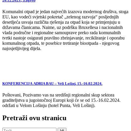
20.12.2023., Zagreb
Komunalni otpad je jedan najvećih izazova modernog društva, stoga
EU, kao vodeći svjetski pokretač „zelenog razvoja“ posljednjih
desetljeća usvaja različita rješenja za otpad koja se primjenjuju u
državama članicama. Naime, uz podršku Bruxellesa i nacionalnih
vlada područne i regionalne samouprave preko rada komunalnih
tvrtki nastoje osigurati pravilno zbrinjavanje, recikliranje i oporabu
komunalnog otpada, te posebice tretiranje biootpada - njegovog
najosjetljivijeg dijela.
KONFERENCIJA ADRIA BAU – Veli Lošinj, 15.-16.02.2024.
Poštovani, Pozivamo vas na središnji regionalni skup sektora
graditeljstva u jugoistočnoj Europi koji će se od 15.-16.02.2024.
održati u Velom Lošinju (hotel Punta, Veli Lošinj).
Pretraži ovu stranicu