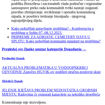
podršku Bruxellesa i nacionalnih vlada područne i regionalne
samouprave preko rada komunalnih tvrtki nastoje osigurati
pravilno zbrinjavanje, recikliranje i oporabu komunalnog
otpada, te posebice tretiranje biootpada - njegovog
najosjetljivijeg dijela.
Kako poboljšati upravljanje grobljima? - Konferencija o
grobljima u Splitu 07.-08.12.2023.
PRIPREME ZA ADRIATIC CEMETERY DAYS U
SPLITU: Kako poboljšati komunalni standard na grobljima?
Pregledaj sve članke unutar kategorije Događanja →
Prethodni članak
AKTUALNA PROBLEMATIKA U VODOOPSKRBI I
ODVODNJI: Započeo HGVIK-ov godišnji stručno-poslovni skup
Slijedeći članak
JELENJE RJEŠAVA PROBLEM NEDOSTATKA GROBNIH
MJESTA: Radovima će osigurati kapacitete za nekoliko desetljeća
Komentiranje nije dozvoljeno.