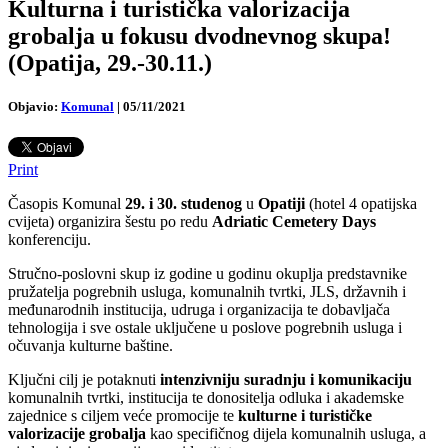
Kulturna i turistička valorizacija
grobalja u fokusu dvodnevnog skupa!
(Opatija, 29.-30.11.)
Objavio:
Komunal
|
05/11/2021
Print
Časopis Komunal
29. i 30. studenog
u
Opatiji
(hotel 4 opatijska
cvijeta) organizira šestu po redu
Adriatic Cemetery Days
konferenciju.
Stručno-poslovni skup iz godine u godinu okuplja predstavnike
pružatelja pogrebnih usluga, komunalnih tvrtki, JLS, državnih i
međunarodnih institucija, udruga i organizacija te dobavljača
tehnologija i sve ostale uključene u poslove pogrebnih usluga i
očuvanja kulturne baštine.
Ključni cilj je potaknuti
intenzivniju suradnju i komunikaciju
komunalnih tvrtki, institucija te donositelja odluka i akademske
zajednice s ciljem veće promocije te
kulturne i turističke
valorizacije grobalja
kao specifičnog dijela komunalnih usluga, a