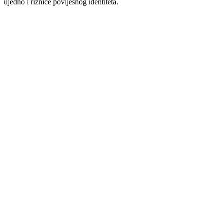
ujedno i riznice povijesnog identiteta.