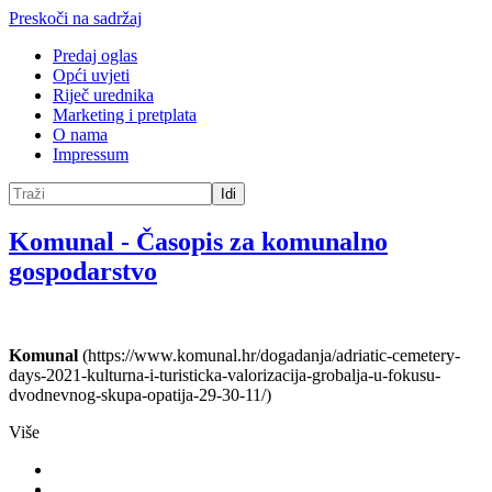
Preskoči na sadržaj
Predaj oglas
Opći uvjeti
Riječ urednika
Marketing i pretplata
O nama
Impressum
Idi
Komunal
-
Časopis za komunalno
gospodarstvo
Komunal
(https://www.komunal.hr/dogadanja/adriatic-cemetery-
days-2021-kulturna-i-turisticka-valorizacija-grobalja-u-fokusu-
dvodnevnog-skupa-opatija-29-30-11/)
Više