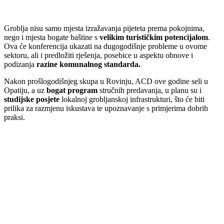
Groblja nisu samo mjesta izražavanja pijeteta prema pokojnima,
nego i mjesta bogate baštine s
velikim turističkim potencijalom
.
Ova će konferencija ukazati na dugogodišnje probleme u ovome
sektoru, ali i predložiti rješenja, posebice u aspektu obnove i
podizanja
razine komunalnog standarda.
Nakon prošlogodišnjeg skupa u Rovinju, ACD ove godine seli u
Opatiju, a uz
bogat program
stručnih predavanja, u planu su i
studijske posjete
lokalnoj grobljanskoj infrastrukturi, što će biti
prilika za razmjenu iskustava te upoznavanje s primjerima dobrih
praksi.