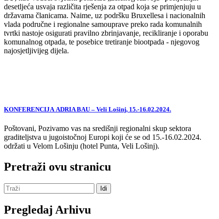
desetljeća usvaja različita rješenja za otpad koja se primjenjuju u
državama članicama. Naime, uz podršku Bruxellesa i nacionalnih
vlada područne i regionalne samouprave preko rada komunalnih
tvrtki nastoje osigurati pravilno zbrinjavanje, recikliranje i oporabu
komunalnog otpada, te posebice tretiranje biootpada - njegovog
najosjetljivijeg dijela.
KONFERENCIJA ADRIA BAU – Veli Lošinj, 15.-16.02.2024.
Poštovani, Pozivamo vas na središnji regionalni skup sektora
graditeljstva u jugoistočnoj Europi koji će se od 15.-16.02.2024.
održati u Velom Lošinju (hotel Punta, Veli Lošinj).
Pretraži ovu stranicu
Pregledaj Arhivu