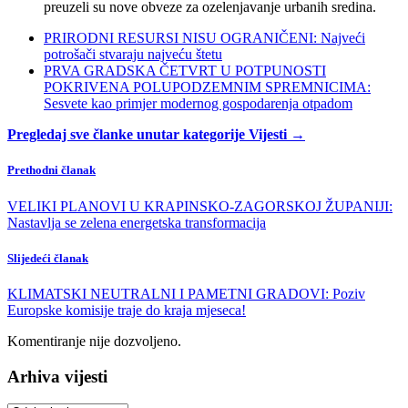
preuzeli su nove obveze za ozelenjavanje urbanih sredina.
PRIRODNI RESURSI NISU OGRANIČENI: Najveći
potrošači stvaraju najveću štetu
PRVA GRADSKA ČETVRT U POTPUNOSTI
POKRIVENA POLUPODZEMNIM SPREMNICIMA:
Sesvete kao primjer modernog gospodarenja otpadom
Pregledaj sve članke unutar kategorije Vijesti →
Prethodni članak
VELIKI PLANOVI U KRAPINSKO-ZAGORSKOJ ŽUPANIJI:
Nastavlja se zelena energetska transformacija
Slijedeći članak
KLIMATSKI NEUTRALNI I PAMETNI GRADOVI: Poziv
Europske komisije traje do kraja mjeseca!
Komentiranje nije dozvoljeno.
Arhiva vijesti