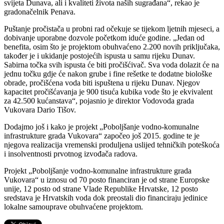
svijeta Dunava, ali i kvaliteti života naših sugrađana“, rekao je
gradonačelnik Penava.
Puštanje pročistača u probni rad očekuje se tijekom ljetnih mjeseci, a
dobivanje uporabne dozvole početkom iduće godine. „Jedan od
benefita, osim što je projektom obuhvaćeno 2.200 novih priključaka,
također je i ukidanje postojećih ispusta u samu rijeku Dunav.
Sabirna točka svih ispusta će biti pročišćivač. Sva voda dolazit će na
jednu točku gdje će nakon grube i fine rešetke te dodatne biološke
obrade, pročišćena voda biti ispuštena u rijeku Dunav. Njegov
kapacitet pročišćavanja je 900 tisuća kubika vode što je ekvivalent
za 42.500 kućanstava“, pojasnio je direktor Vodovoda grada
Vukovara Dario Tišov.
Dodajmo još i kako je projekt „Poboljšanje vodno-komunalne
infrastrukture grada Vukovara“ započeo još 2015. godine te je
njegova realizacija vremenski produljena uslijed tehničkih poteškoća
i insolventnosti prvotnog izvođača radova.
Projekt „Poboljšanje vodno-komunalne infrastrukture grada
Vukovara“ u iznosu od 70 posto financiran je od strane Europske
unije, 12 posto od strane Vlade Republike Hrvatske, 12 posto
sredstava je Hrvatskih voda dok preostali dio financiraju jedinice
lokalne samouprave obuhvaćene projektom.