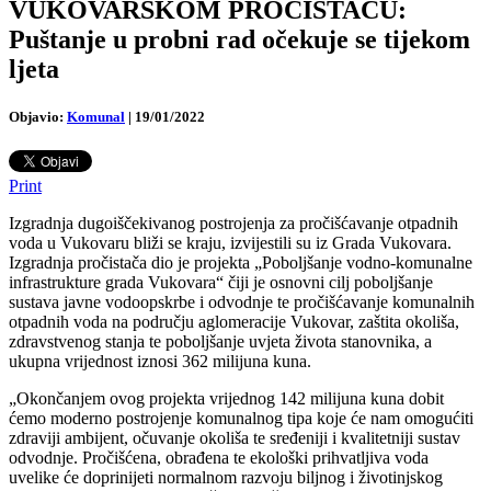
VUKOVARSKOM PROČISTAČU:
Puštanje u probni rad očekuje se tijekom
ljeta
Objavio:
Komunal
|
19/01/2022
Print
Izgradnja dugoiščekivanog postrojenja za pročišćavanje otpadnih
voda u Vukovaru bliži se kraju, izvijestili su iz Grada Vukovara.
Izgradnja pročistača dio je projekta „Poboljšanje vodno-komunalne
infrastrukture grada Vukovara“ čiji je osnovni cilj poboljšanje
sustava javne vodoopskrbe i odvodnje te pročišćavanje komunalnih
otpadnih voda na području aglomeracije Vukovar, zaštita okoliša,
zdravstvenog stanja te poboljšanje uvjeta života stanovnika, a
ukupna vrijednost iznosi 362 milijuna kuna.
„Okončanjem ovog projekta vrijednog 142 milijuna kuna dobit
ćemo moderno postrojenje komunalnog tipa koje će nam omogućiti
zdraviji ambijent, očuvanje okoliša te sređeniji i kvalitetniji sustav
odvodnje. Pročišćena, obrađena te ekološki prihvatljiva voda
uvelike će doprinijeti normalnom razvoju biljnog i životinjskog