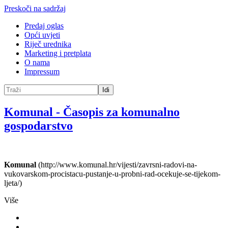
Preskoči na sadržaj
Predaj oglas
Opći uvjeti
Riječ urednika
Marketing i pretplata
O nama
Impressum
Idi
Komunal
-
Časopis za komunalno
gospodarstvo
Komunal
(http://www.komunal.hr/vijesti/zavrsni-radovi-na-
vukovarskom-procistacu-pustanje-u-probni-rad-ocekuje-se-tijekom-
ljeta/)
Više