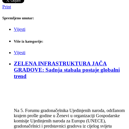
Print
Spremljeno unutar:
Vijesti
Više iz kategorije:
Vijesti
ZELENA INFRASTRUKTURA JAČA
GRADOVE: Sadnja stabala postaje globalni
trend
Na 5. Forumu gradonačelnika Ujedinjenih naroda, održanom
krajem prošle godine u Ženevi u organizaciji Gospodarske
komisije Ujedinjenih naroda za Europu (UNECE),
gradonačelnici i predstavnici gradova iz cijelog svijeta