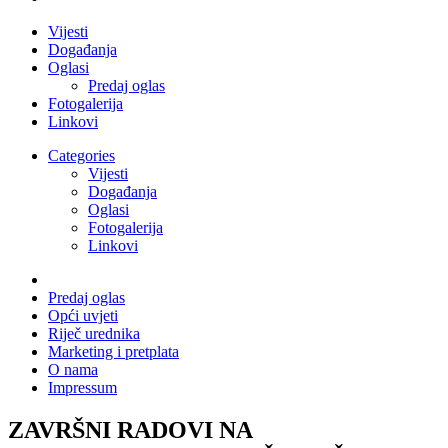
Vijesti
Događanja
Oglasi
Predaj oglas
Fotogalerija
Linkovi
Categories
Vijesti
Događanja
Oglasi
Fotogalerija
Linkovi
Predaj oglas
Opći uvjeti
Riječ urednika
Marketing i pretplata
O nama
Impressum
ZAVRŠNI RADOVI NA