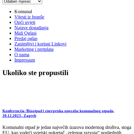
Arhiva
vijesti
Komunal
Vijesti iz branše
Opći uvjeti
Najave događanja
Mali Oglasi
Predaj oglas
Zanimljivi i korisni Linkovi
Marketing i pretplata
O nama
Impressum
Ukoliko ste propustili
Konferencija /Biootpad i energetska oporaba komunalnog otpada,
20.12.2023., Zagreb
Komunalni otpad je jedan najvećih izazova modernog društva, stoga
EU, kao vodeći svjetski pokretač „zelenog razvoja“ posljednjih