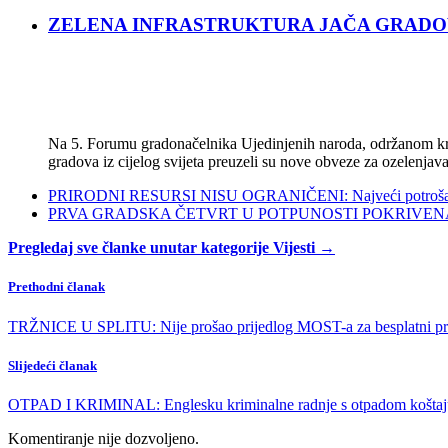
ZELENA INFRASTRUKTURA JAČA GRADOVE: Sad
Na 5. Forumu gradonačelnika Ujedinjenih naroda, održanom kra
gradova iz cijelog svijeta preuzeli su nove obveze za ozelenjava
PRIRODNI RESURSI NISU OGRANIČENI: Najveći potrošači s
PRVA GRADSKA ČETVRT U POTPUNOSTI POKRIVENA POL
Pregledaj sve članke unutar kategorije Vijesti →
Prethodni članak
TRŽNICE U SPLITU: Nije prošao prijedlog MOST-a za besplatni pr
Slijedeći članak
OTPAD I KRIMINAL: Englesku kriminalne radnje s otpadom koštaj
Komentiranje nije dozvoljeno.