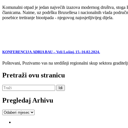
Komunalni otpad je jedan najvećih izazova modernog društva, stoga EU,
članicama. Naime, uz podršku Bruxellesa i nacionalnih vlada područne
posebice tretiranje biootpada - njegovog najosjetljivijeg dijela.
KONFERENCIJA ADRIA BAU – Veli Lošinj, 15.-16.02.2024.
Poštovani, Pozivamo vas na središnji regionalni skup sektora graditelj
Pretraži ovu stranicu
Pregledaj Arhivu
Pregledaj
Arhivu