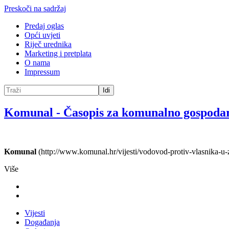
Preskoči na sadržaj
Predaj oglas
Opći uvjeti
Riječ urednika
Marketing i pretplata
O nama
Impressum
Idi
Komunal
-
Časopis za komunalno gospoda
Komunal
(http://www.komunal.hr/vijesti/vodovod-protiv-vlasnika-u-
Više
Vijesti
Događanja