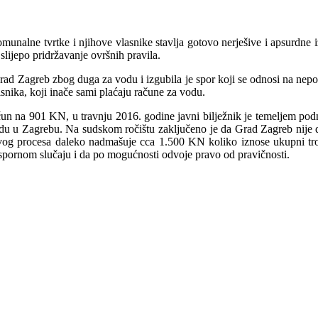
unalne tvrtke i njihove vlasnike stavlja gotovo nerješive i apsurdne 
slijepo pridržavanje ovršnih pravila.
rad Zagreb zbog duga za vodu i izgubila je spor koji se odnosi na nepo
snika, koji inače sami plaćaju račune za vodu.
n na 901 KN, u travnju 2016. godine javni bilježnik je temeljem podn
du u Zagrebu. Na sudskom ročištu zaključeno je da Grad Zagreb nije du
ovog procesa daleko nadmašuje cca 1.500 KN koliko iznose ukupni tro
m spornom slučaju i da po mogućnosti odvoje pravo od pravičnosti.