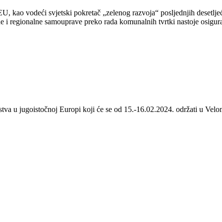
 kao vodeći svjetski pokretač „zelenog razvoja“ posljednjih desetljeća
 i regionalne samouprave preko rada komunalnih tvrtki nastoje osigurat
stva u jugoistočnoj Europi koji će se od 15.-16.02.2024. održati u Velom