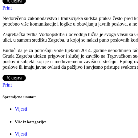
Print
Nedorečeno zakonodavstvo i tranzicijska sudska praksa često pred kom
potrebno više komunikacije i logike u obavljanju javnih poslova, a ne 
Zagrebačka tvrtka Vodoopskrba i odvodnja tužila je svoga vlasnika G
ulici, u samom središtu Zagreba, u kojoj se nalazi puno poslovnih kori
Budući da je za potrošnju vode tijekom 2014. godine nepodmiren raču
Grada Zagreba uložen prigovor i slučaj je završio na Trgovačkom su
poslovni subjekt koji je u međuvremenu završio u stečaju. Epilog 
poslove ili imaju javne ovlasti da pažljivo i savjesno pristupe svako
Print
Spremljeno unutar:
Vijesti
Više iz kategorije:
Vijesti