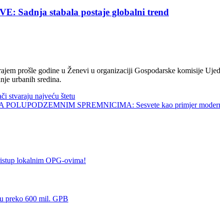
nja stabala postaje globalni trend
jem prošle godine u Ženevi u organizaciji Gospodarske komisije Ujed
nje urbanih sredina.
tvaraju najveću štetu
UPODZEMNIM SPREMNICIMA: Sesvete kao primjer modernog 
istup lokalnim OPG-ovima!
u preko 600 mil. GPB