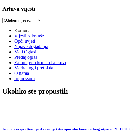
Arhiva vijesti
Arhiva
vijesti
Komunal
Vijesti iz branše
Opći uvjeti
Najave događanja
Mali Oglasi
Predaj oglas
Zanimljivi i korisni Linkovi
Marketing i pretplata
O nama
Impressum
Ukoliko ste propustili
Konferencija /Biootpad i energetska oporaba komunalnog otpada, 20.12.2023