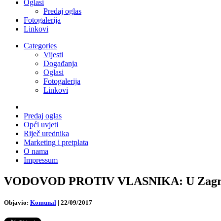
Oglasi
Predaj oglas
Fotogalerija
Linkovi
Categories
Vijesti
Događanja
Oglasi
Fotogalerija
Linkovi
Predaj oglas
Opći uvjeti
Riječ urednika
Marketing i pretplata
O nama
Impressum
VODOVOD PROTIV VLASNIKA: U Zagrebu 
Objavio:
Komunal
|
22/09/2017