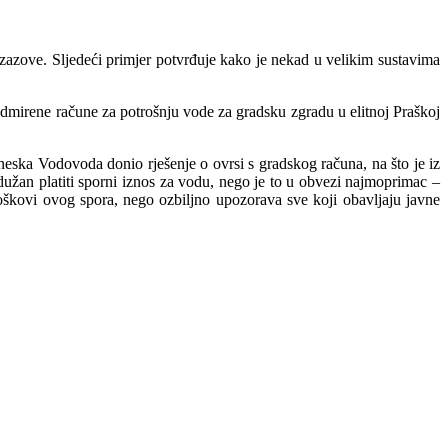
izazove. Sljedeći primjer potvrđuje kako je nekad u velikim sustavima
dmirene račune za potrošnju vode za gradsku zgradu u elitnoj Praškoj
eska Vodovoda donio rješenje o ovrsi s gradskog računa, na što je iz
žan platiti sporni iznos za vodu, nego je to u obvezi najmoprimac –
škovi ovog spora, nego ozbiljno upozorava sve koji obavljaju javne