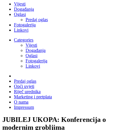
Vijesti
Događanja
Oglasi
Predaj oglas
Fotogalerija
Linkovi
Categories
Vijesti
Događanja
Oglasi
Fotogalerija
Linkovi
Predaj oglas
Opći uvjeti
Riječ urednika
Marketing i pretplata
O nama
Impressum
JUBILEJ UKOPA: Konferencija o
modernim grobljima