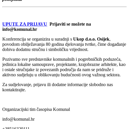
UPUTE ZA PRIJAVU
Prijaviti se možete na
info@komunal.hr
Konferencija se organizira u suradnji s
Ukop d.o.o. Osijek
,
povodom obilježavanja 80 godina djelovanja tvrtke, čime događanje
dobiva dodatnu stručnu i simboličku vrijednost.
Pozivamo sve predstavnike komunalnih i pogrebničkih poduzeća,
jedinica lokalne samouprave, projektante, krajobrazne arhitekte, kao
i ostale stručnjake iz povezanih područja da nam se pridruže i
aktivno sudjeluju u oblikovanju budućnosti ovog važnog sektora.
Za sudjelovanje, prijavu ili dodatne informacije slobodno nas
kontaktirajte.
Organizacijski tim časopisa Komunal
info@komunal.hr
+38516329111