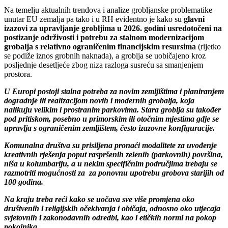
Na temelju aktualnih trendova i analize grobljanske problematike
unutar EU zemalja pa tako i u RH evidentno je kako su
glavni
izazovi za upravljanje grobljima u 2026. godini usredotočeni na
postizanje održivosti i potrebu za stalnom modernizacijom
grobalja s relativno ograničenim financijskim resursima
(rijetko
se podiže iznos grobnih naknada), a groblja se uobičajeno kroz
posljednje desetljeće zbog niza razloga susreću sa smanjenjem
prostora.
U Europi postoji stalna potreba za novim zemljištima i planiranjem
dogradnje ili realizacijom novih i modernih grobalja, koja
nalikuju velikim i prostranim parkovima. Stara groblja su također
pod pritiskom, posebno u primorskim ili otočnim mjestima gdje se
upravlja s ograničenim zemljištem, često izazovne konfiguracije.
Komunalna društva su prisiljena pronaći modalitete za uvođenje
kreativnih rješenja poput raspršenih zelenih (parkovnih) površina,
niša u kolumbariju, a u nekim specifičnim područjima trebaju se
razmotriti mogućnosti za za ponovnu upotrebu grobova starijih od
100 godina.
Na kraju treba reći kako se uočava sve više promjena oko
društvenih i religijskih očekivanja i običaja, odnosno oko utjecaja
svjetovnih i zakonodavnih odredbi, kao i etičkih normi na pokop
pokojnika.