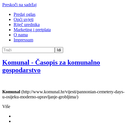
Preskoči na sadržaj
Predaj oglas
Opći uvjeti
Riječ urednika
Marketing i pretplata
O nama
Impressum
Idi
Komunal
-
Časopis za komunalno
gospodarstvo
Komunal
(http://www.komunal.hr/vijesti/pannonian-cemetery-days-
u-osijeku-moderno-upravljanje-grobljima/)
Više