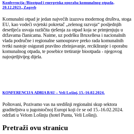
Konferencija /Biootpad i energetska oporaba komunalnog otpada,
20.12.2023., Zagreb
Komunalni otpad je jedan najvećih izazova modernog društva, stoga
EU, kao vodeći svjetski pokretač „zelenog razvoja“ posljednjih
desetljeća usvaja različita rješenja za otpad koja se primjenjuju u
državama članicama. Naime, uz podršku Bruxellesa i nacionalnih
vlada područne i regionalne samouprave preko rada komunalnih
tvrtki nastoje osigurati pravilno zbrinjavanje, recikliranje i oporabu
komunalnog otpada, te posebice tretiranje biootpada - njegovog
najosjetljivijeg dijela.
KONFERENCIJA ADRIA BAU – Veli Lošinj, 15.-16.02.2024.
Poštovani, Pozivamo vas na središnji regionalni skup sektora
graditeljstva u jugoistočnoj Europi koji će se od 15.-16.02.2024.
održati u Velom Lošinju (hotel Punta, Veli Lošinj).
Pretraži ovu stranicu