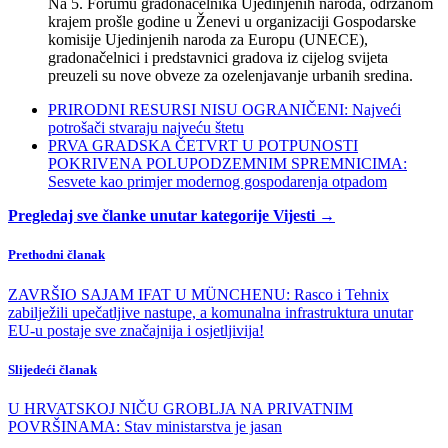
Na 5. Forumu gradonačelnika Ujedinjenih naroda, održanom
krajem prošle godine u Ženevi u organizaciji Gospodarske
komisije Ujedinjenih naroda za Europu (UNECE),
gradonačelnici i predstavnici gradova iz cijelog svijeta
preuzeli su nove obveze za ozelenjavanje urbanih sredina.
PRIRODNI RESURSI NISU OGRANIČENI: Najveći
potrošači stvaraju najveću štetu
PRVA GRADSKA ČETVRT U POTPUNOSTI
POKRIVENA POLUPODZEMNIM SPREMNICIMA:
Sesvete kao primjer modernog gospodarenja otpadom
Pregledaj sve članke unutar kategorije Vijesti →
Prethodni članak
ZAVRŠIO SAJAM IFAT U MÜNCHENU: Rasco i Tehnix
zabilježili upečatljive nastupe, a komunalna infrastruktura unutar
EU-u postaje sve značajnija i osjetljivija!
Slijedeći članak
U HRVATSKOJ NIČU GROBLJA NA PRIVATNIM
POVRŠINAMA: Stav ministarstva je jasan