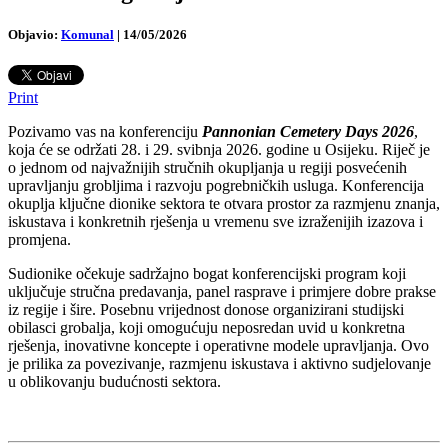
Objavio:
Komunal
|
14/05/2026
Print
Pozivamo vas na konferenciju
Pannonian Cemetery Days 2026
,
koja će se održati 28. i 29. svibnja 2026. godine u Osijeku. Riječ je
o jednom od najvažnijih stručnih okupljanja u regiji posvećenih
upravljanju grobljima i razvoju pogrebničkih usluga. Konferencija
okuplja ključne dionike sektora te otvara prostor za razmjenu znanja,
iskustava i konkretnih rješenja u vremenu sve izraženijih izazova i
promjena.
Sudionike očekuje sadržajno bogat konferencijski program koji
uključuje stručna predavanja, panel rasprave i primjere dobre prakse
iz regije i šire. Posebnu vrijednost donose organizirani studijski
obilasci grobalja, koji omogućuju neposredan uvid u konkretna
rješenja, inovativne koncepte i operativne modele upravljanja. Ovo
je prilika za povezivanje, razmjenu iskustava i aktivno sudjelovanje
u oblikovanju budućnosti sektora.