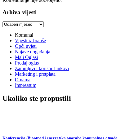
Komentiranje nije dozvoljeno.
Arhiva vijesti
Arhiva
vijesti
Komunal
Vijesti iz branše
Opći uvjeti
Najave događanja
Mali Oglasi
Predaj oglas
Zanimljivi i korisni Linkovi
Marketing i pretplata
O nama
Impressum
Ukoliko ste propustili
Konferencija /Biootpad i energetska oporaba komunalnog otpada,