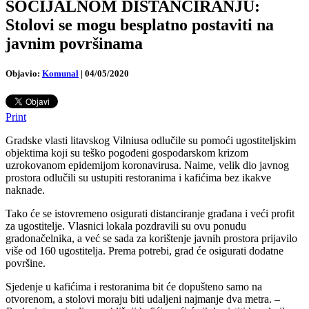
SOCIJALNOM DISTANCIRANJU:
Stolovi se mogu besplatno postaviti na
javnim površinama
Objavio:
Komunal
|
04/05/2020
Print
Gradske vlasti litavskog Vilniusa odlučile su pomoći ugostiteljskim
objektima koji su teško pogođeni gospodarskom krizom
uzrokovanom epidemijom koronavirusa. Naime, velik dio javnog
prostora odlučili su ustupiti restoranima i kafićima bez ikakve
naknade.
Tako će se istovremeno osigurati distanciranje građana i veći profit
za ugostitelje. Vlasnici lokala pozdravili su ovu ponudu
gradonačelnika, a već se sada za korištenje javnih prostora prijavilo
više od 160 ugostitelja. Prema potrebi, grad će osigurati dodatne
površine.
Sjedenje u kafićima i restoranima bit će dopušteno samo na
otvorenom, a stolovi moraju biti udaljeni najmanje dva metra. –