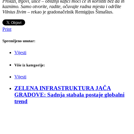
Prolazi, trgovi, ulice – obližnji kafići moći će ih koristiti bez da ih
kaznimo. Samo otvorite, radite, očuvajte radna mjesta i održite
Vilnius živim
– rekao je gradonačelnik Remigijus Šimašius.
Print
Spremljeno unutar:
Vijesti
Više iz kategorije:
Vijesti
ZELENA INFRASTRUKTURA JAČA
GRADOVE: Sadnja stabala postaje globalni
trend