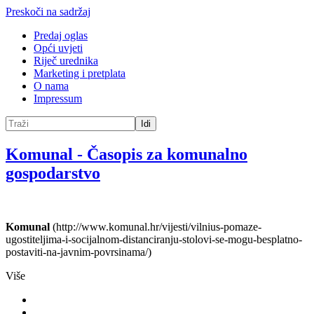
Preskoči na sadržaj
Predaj oglas
Opći uvjeti
Riječ urednika
Marketing i pretplata
O nama
Impressum
Idi
Komunal
-
Časopis za komunalno
gospodarstvo
Komunal
(http://www.komunal.hr/vijesti/vilnius-pomaze-
ugostiteljima-i-socijalnom-distanciranju-stolovi-se-mogu-besplatno-
postaviti-na-javnim-povrsinama/)
Više