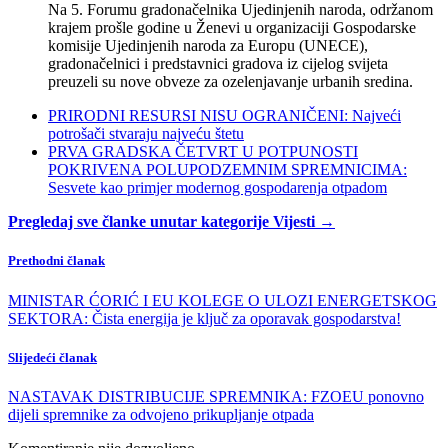
Na 5. Forumu gradonačelnika Ujedinjenih naroda, održanom
krajem prošle godine u Ženevi u organizaciji Gospodarske
komisije Ujedinjenih naroda za Europu (UNECE),
gradonačelnici i predstavnici gradova iz cijelog svijeta
preuzeli su nove obveze za ozelenjavanje urbanih sredina.
PRIRODNI RESURSI NISU OGRANIČENI: Najveći
potrošači stvaraju najveću štetu
PRVA GRADSKA ČETVRT U POTPUNOSTI
POKRIVENA POLUPODZEMNIM SPREMNICIMA:
Sesvete kao primjer modernog gospodarenja otpadom
Pregledaj sve članke unutar kategorije Vijesti →
Prethodni članak
MINISTAR ĆORIĆ I EU KOLEGE O ULOZI ENERGETSKOG
SEKTORA: Čista energija je ključ za oporavak gospodarstva!
Slijedeći članak
NASTAVAK DISTRIBUCIJE SPREMNIKA: FZOEU ponovno
dijeli spremnike za odvojeno prikupljanje otpada