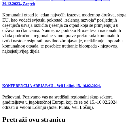
20.12.2023., Zagreb
Komunalni otpad je jedan najvećih izazova modernog društva, stoga
EU, kao vodeći svjetski pokretač „zelenog razvoja“ posljednjih
desetljeća usvaja različita rješenja za otpad koja se primjenjuju u
državama članicama. Naime, uz podršku Bruxellesa i nacionalnih
vlada područne i regionalne samouprave preko rada komunalnih
tvrtki nastoje osigurati pravilno zbrinjavanje, recikliranje i oporabu
komunalnog otpada, te posebice tretiranje biootpada - njegovog
najosjetljivijeg dijela.
KONFERENCIJA ADRIA BAU – Veli Lošinj, 15.-16.02.2024.
Poštovani, Pozivamo vas na središnji regionalni skup sektora
graditeljstva u jugoistočnoj Europi koji će se od 15.-16.02.2024.
održati u Velom Lošinju (hotel Punta, Veli Lošinj).
Pretraži ovu stranicu