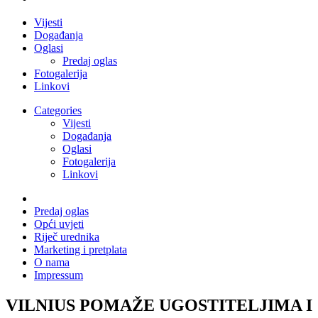
Vijesti
Događanja
Oglasi
Predaj oglas
Fotogalerija
Linkovi
Categories
Vijesti
Događanja
Oglasi
Fotogalerija
Linkovi
Predaj oglas
Opći uvjeti
Riječ urednika
Marketing i pretplata
O nama
Impressum
VILNIUS POMAŽE UGOSTITELJIMA I