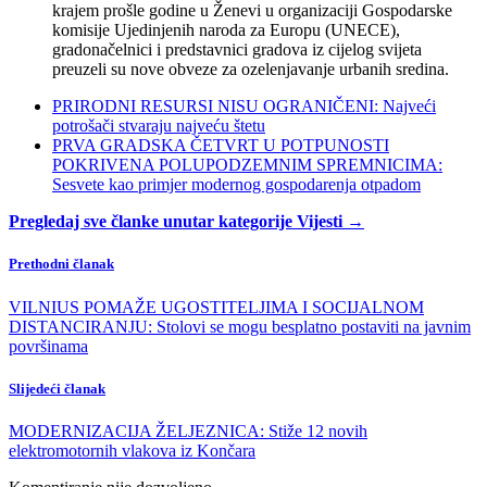
krajem prošle godine u Ženevi u organizaciji Gospodarske
komisije Ujedinjenih naroda za Europu (UNECE),
gradonačelnici i predstavnici gradova iz cijelog svijeta
preuzeli su nove obveze za ozelenjavanje urbanih sredina.
PRIRODNI RESURSI NISU OGRANIČENI: Najveći
potrošači stvaraju najveću štetu
PRVA GRADSKA ČETVRT U POTPUNOSTI
POKRIVENA POLUPODZEMNIM SPREMNICIMA:
Sesvete kao primjer modernog gospodarenja otpadom
Pregledaj sve članke unutar kategorije Vijesti →
Prethodni članak
VILNIUS POMAŽE UGOSTITELJIMA I SOCIJALNOM
DISTANCIRANJU: Stolovi se mogu besplatno postaviti na javnim
površinama
Slijedeći članak
MODERNIZACIJA ŽELJEZNICA: Stiže 12 novih
elektromotornih vlakova iz Končara