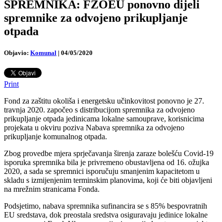
SPREMNIKA: FZOEU ponovno dijeli
spremnike za odvojeno prikupljanje
otpada
Objavio:
Komunal
|
04/05/2020
Print
Fond za zaštitu okoliša i energetsku učinkovitost ponovno je 27.
travnja 2020. započeo s distribucijom spremnika za odvojeno
prikupljanje otpada jedinicama lokalne samouprave, korisnicima
projekata u okviru poziva Nabava spremnika za odvojeno
prikupljanje komunalnog otpada.
Zbog provedbe mjera sprječavanja širenja zaraze bolešću Covid-19
isporuka spremnika bila je privremeno obustavljena od 16. ožujka
2020, a sada se spremnici isporučuju smanjenim kapacitetom u
skladu s izmijenjenim terminskim planovima, koji će biti objavljeni
na mrežnim stranicama Fonda.
Podsjetimo, nabava spremnika sufinancira se s 85% bespovratnih
EU sredstava, dok preostala sredstva osiguravaju jedinice lokalne