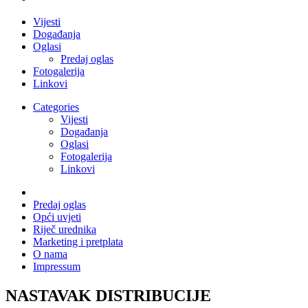
Vijesti
Događanja
Oglasi
Predaj oglas
Fotogalerija
Linkovi
Categories
Vijesti
Događanja
Oglasi
Fotogalerija
Linkovi
Predaj oglas
Opći uvjeti
Riječ urednika
Marketing i pretplata
O nama
Impressum
NASTAVAK DISTRIBUCIJE