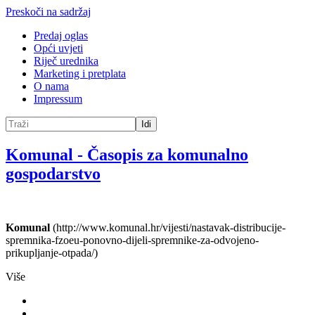
Preskoči na sadržaj
Predaj oglas
Opći uvjeti
Riječ urednika
Marketing i pretplata
O nama
Impressum
Idi
Komunal
-
Časopis za komunalno
gospodarstvo
Komunal
(http://www.komunal.hr/vijesti/nastavak-distribucije-
spremnika-fzoeu-ponovno-dijeli-spremnike-za-odvojeno-
prikupljanje-otpada/)
Više