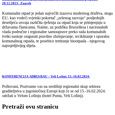
20.12.2023., Zagreb
Komunalni otpad je jedan najvećih izazova modernog društva, stoga
EU, kao vodeći svjetski pokretač „zelenog razvoja“ posljednjih
desetljeća usvaja različita rješenja za otpad koja se primjenjuju u
državama članicama. Naime, uz podršku Bruxellesa i nacionalnih
vlada područne i regionalne samouprave preko rada komunalnih
tvrtki nastoje osigurati pravilno zbrinjavanje, recikliranje i oporabu
komunalnog otpada, te posebice tretiranje biootpada - njegovog
najosjetljivijeg dijela.
KONFERENCIJA ADRIA BAU – Veli Lošinj, 15.-16.02.2024.
Poštovani, Pozivamo vas na središnji regionalni skup sektora
graditeljstva u jugoistočnoj Europi koji će se od 15.-16.02.2024.
održati u Velom Lošinju (hotel Punta, Veli Lošinj).
Pretraži ovu stranicu