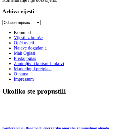
Komentiranje nije dozvoljeno.
Arhiva vijesti
Arhiva
vijesti
Komunal
Vijesti iz branše
Opći uvjeti
Najave događanja
Mali Oglasi
Predaj oglas
Zanimljivi i korisni Linkovi
Marketing i pretplata
O nama
Impressum
Ukoliko ste propustili
Konferencija /Biootpad i energetska oporaba komunalnog otpada,