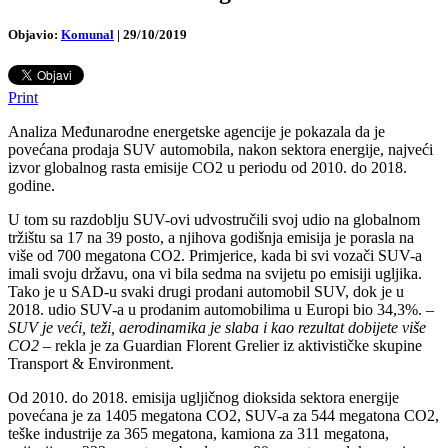
Objavio:
Komunal
|
29/10/2019
Print
Analiza Međunarodne energetske agencije je pokazala da je
povećana prodaja SUV automobila, nakon sektora energije, najveći
izvor globalnog rasta emisije CO2 u periodu od 2010. do 2018.
godine.
U tom su razdoblju SUV-ovi udvostručili svoj udio na globalnom
tržištu sa 17 na 39 posto, a njihova godišnja emisija je porasla na
više od 700 megatona CO2. Primjerice, kada bi svi vozači SUV-a
imali svoju državu, ona vi bila sedma na svijetu po emisiji ugljika.
Tako je u SAD-u svaki drugi prodani automobil SUV, dok je u
2018. udio SUV-a u prodanim automobilima u Europi bio 34,3%. –
SUV je veći, teži, aerodinamika je slaba i kao rezultat dobijete više
CO2
– rekla je za Guardian Florent Grelier iz aktivističke skupine
Transport & Environment.
Od 2010. do 2018. emisija ugljičnog dioksida sektora energije
povećana je za 1405 megatona CO2, SUV-a za 544 megatona CO2,
teške industrije za 365 megatona, kamiona za 311 megatona,