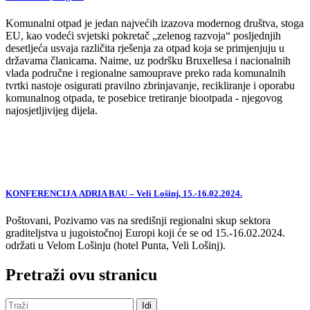
Komunalni otpad je jedan najvećih izazova modernog društva, stoga
EU, kao vodeći svjetski pokretač „zelenog razvoja“ posljednjih
desetljeća usvaja različita rješenja za otpad koja se primjenjuju u
državama članicama. Naime, uz podršku Bruxellesa i nacionalnih
vlada područne i regionalne samouprave preko rada komunalnih
tvrtki nastoje osigurati pravilno zbrinjavanje, recikliranje i oporabu
komunalnog otpada, te posebice tretiranje biootpada - njegovog
najosjetljivijeg dijela.
KONFERENCIJA ADRIA BAU – Veli Lošinj, 15.-16.02.2024.
Poštovani, Pozivamo vas na središnji regionalni skup sektora
graditeljstva u jugoistočnoj Europi koji će se od 15.-16.02.2024.
održati u Velom Lošinju (hotel Punta, Veli Lošinj).
Pretraži ovu stranicu