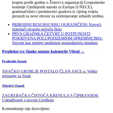
krajem prošle godine u Ženevi u organizaciji Gospodarske
komisije Ujedinjenih naroda za Europu (UNECE),
gradonačelnici i predstavnici gradova iz cijelog svijeta
preuzeli su nove obveze za ozelenjavanje urbanih sredina.
PRIRODNI RESURSI NISU OGRANIČENI: Najveći
potrošači stvaraju najveću štetu
PRVA GRADSKA ČETVRT U POTPUNOSTI
POKRIVENA POLUPODZEMNIM SPREMNICIMA:
Sesvete kao primjer modernog gospodarenja otpadom
Pregledaj sve članke unutar kategorije Vijesti →
Prethodni članak
SISAČKO GROBLJE POSTALO ČLAN ASCE-a: Veliko
priznanje za Sisak
Slijedeći članak
ZAGREBAČKA ČISTOĆA KRENULA S ČIPIRANJEM:
Usklađivanje s novom Uredbom
Komentiranje nije dozvoljeno.