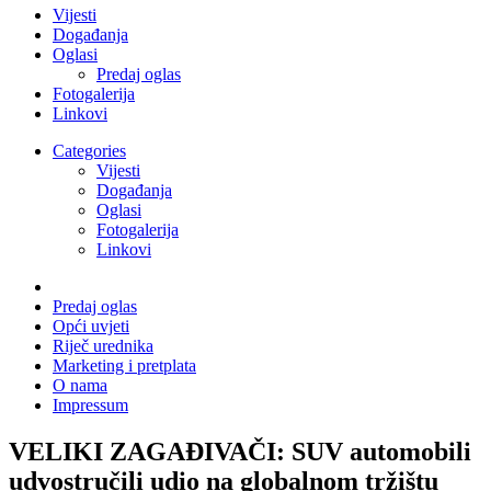
Vijesti
Događanja
Oglasi
Predaj oglas
Fotogalerija
Linkovi
Categories
Vijesti
Događanja
Oglasi
Fotogalerija
Linkovi
Predaj oglas
Opći uvjeti
Riječ urednika
Marketing i pretplata
O nama
Impressum
VELIKI ZAGAĐIVAČI: SUV automobili
udvostručili udio na globalnom tržištu