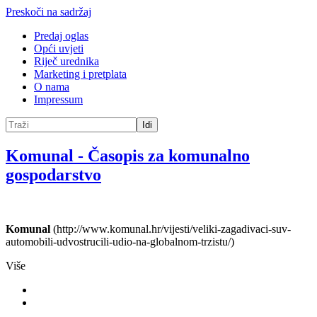
Preskoči na sadržaj
Predaj oglas
Opći uvjeti
Riječ urednika
Marketing i pretplata
O nama
Impressum
Idi
Komunal
-
Časopis za komunalno
gospodarstvo
Komunal
(http://www.komunal.hr/vijesti/veliki-zagadivaci-suv-
automobili-udvostrucili-udio-na-globalnom-trzistu/)
Više