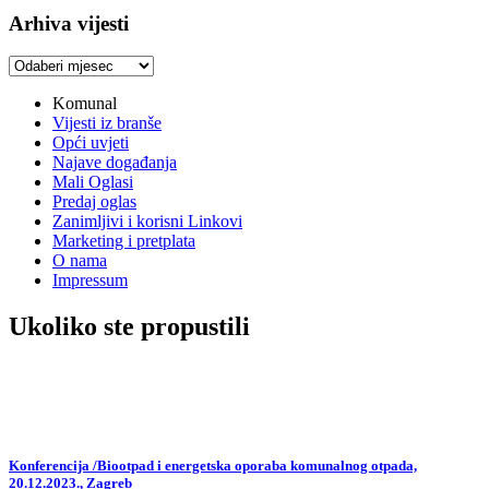
Arhiva vijesti
Arhiva
vijesti
Komunal
Vijesti iz branše
Opći uvjeti
Najave događanja
Mali Oglasi
Predaj oglas
Zanimljivi i korisni Linkovi
Marketing i pretplata
O nama
Impressum
Ukoliko ste propustili
Konferencija /Biootpad i energetska oporaba komunalnog otpada,
20.12.2023., Zagreb