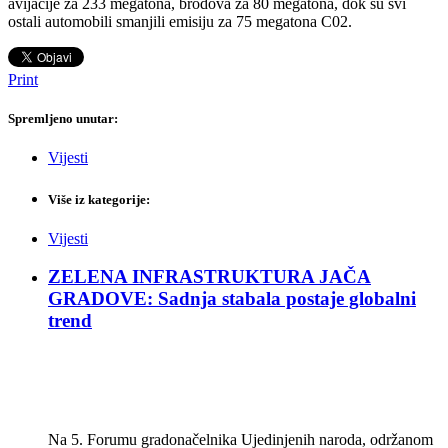
avijacije za 233 megatona, brodova za 80 megatona, dok su svi
ostali automobili smanjili emisiju za 75 megatona C02.
Print
Spremljeno unutar:
Vijesti
Više iz kategorije:
Vijesti
ZELENA INFRASTRUKTURA JAČA
GRADOVE: Sadnja stabala postaje globalni
trend
Na 5. Forumu gradonačelnika Ujedinjenih naroda, održanom