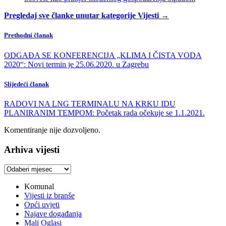
Pregledaj sve članke unutar kategorije Vijesti →
Prethodni članak
ODGAĐA SE KONFERENCIJA „KLIMA I ČISTA VODA
2020“: Novi termin je 25.06.2020. u Zagrebu
Slijedeći članak
RADOVI NA LNG TERMINALU NA KRKU IDU
PLANIRANIM TEMPOM: Početak rada očekuje se 1.1.2021.
Komentiranje nije dozvoljeno.
Arhiva vijesti
Arhiva
vijesti
Komunal
Vijesti iz branše
Opći uvjeti
Najave događanja
Mali Oglasi