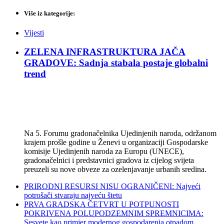
Više iz kategorije:
Vijesti
ZELENA INFRASTRUKTURA JAČA
GRADOVE: Sadnja stabala postaje globalni
trend
Na 5. Forumu gradonačelnika Ujedinjenih naroda, održanom
krajem prošle godine u Ženevi u organizaciji Gospodarske
komisije Ujedinjenih naroda za Europu (UNECE),
gradonačelnici i predstavnici gradova iz cijelog svijeta
preuzeli su nove obveze za ozelenjavanje urbanih sredina.
PRIRODNI RESURSI NISU OGRANIČENI: Najveći
potrošači stvaraju najveću štetu
PRVA GRADSKA ČETVRT U POTPUNOSTI
POKRIVENA POLUPODZEMNIM SPREMNICIMA:
Sesvete kao primjer modernog gospodarenja otpadom