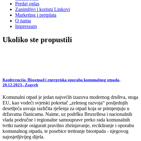
Predaj oglas
Zanimljivi i korisni Linkovi
Marketing i pretplata
O nama
Impressum
Ukoliko ste propustili
Konferencija /Biootpad i energetska oporaba komunalnog otpada,
20.12.2023., Zagreb
Komunalni otpad je jedan najvećih izazova modernog društva, stoga
EU, kao vodeći svjetski pokretač „zelenog razvoja“ posljednjih
desetljeća usvaja različita rješenja za otpad koja se primjenjuju u
državama članicama. Naime, uz podršku Bruxellesa i nacionalnih
vlada područne i regionalne samouprave preko rada komunalnih
tvrtki nastoje osigurati pravilno zbrinjavanje, recikliranje i oporabu
komunalnog otpada, te posebice tretiranje biootpada - njegovog
najosjetljivijeg dijela.