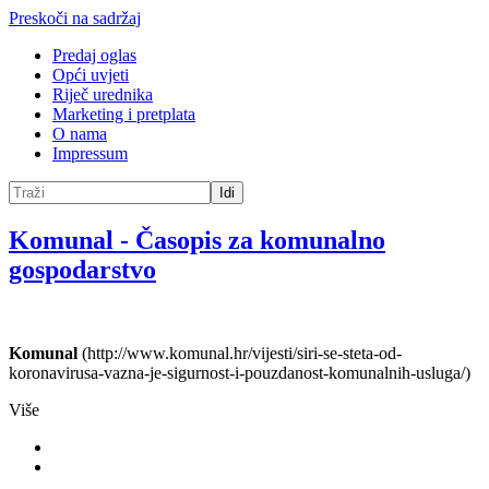
Preskoči na sadržaj
Predaj oglas
Opći uvjeti
Riječ urednika
Marketing i pretplata
O nama
Impressum
Idi
Komunal
-
Časopis za komunalno
gospodarstvo
Komunal
(http://www.komunal.hr/vijesti/siri-se-steta-od-
koronavirusa-vazna-je-sigurnost-i-pouzdanost-komunalnih-usluga/)
Više