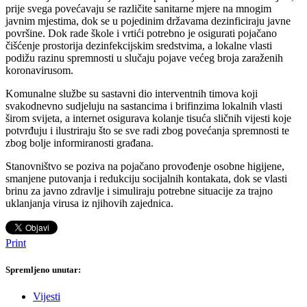
prije svega povećavaju se različite sanitarne mjere na mnogim
javnim mjestima, dok se u pojedinim državama dezinficiraju javne
površine. Dok rade škole i vrtići potrebno je osigurati pojačano
čišćenje prostorija dezinfekcijskim sredstvima, a lokalne vlasti
podižu razinu spremnosti u slučaju pojave većeg broja zaraženih
koronavirusom.
Komunalne službe su sastavni dio interventnih timova koji
svakodnevno sudjeluju na sastancima i brifinzima lokalnih vlasti
širom svijeta, a internet osigurava kolanje tisuća sličnih vijesti koje
potvrđuju i ilustriraju što se sve radi zbog povećanja spremnosti te
zbog bolje informiranosti građana.
Stanovništvo se poziva na pojačano provođenje osobne higijene,
smanjene putovanja i redukciju socijalnih kontakata, dok se vlasti
brinu za javno zdravlje i simuliraju potrebne situacije za trajno
uklanjanja virusa iz njihovih zajednica.
Print
Spremljeno unutar:
Vijesti