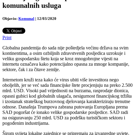
komunalnih usluga
Objavio:
Komunal
|
12/03/2020
Print
Globalna pandemija do sada nije poštedjela većinu država na svim
kontinentima, a osim ozbiljnih zdravstvenih posljedica uzrokuje i
veliku gospodarsku štetu koja se kroz mnogobrojne vijesti na
internetu označava kako potencijalno opasna za mnoge kompanije,
sektore, čak i za čitave zemlje.
Internetom kruži teza kako će virus ubiti više investitora nego
oboljelih, jer se već sada financijske štete procjenjuju na preko 2.500
mlrd. USD. Visoki pad vrijednosti na burzama, rasprodaje dionica,
opasni gubici kod globalnih ulagača, nesigurnost financijskog tržišta
i izostanak strateškog burzovnog djelovanja karakteriziraju trenutne
odnose. Današnja Trumpova zabrana putovanja Europljana prema
SAD pogoršat će ionako velike gospodarske posljedice. SAD radi
na osiguravanju 250 mlrd. USD za podršku turističkom sektoru i
pogođenim industrijama.
Širom svijeta lokalne zajednice se pripremaju za izvanredne uvjete,