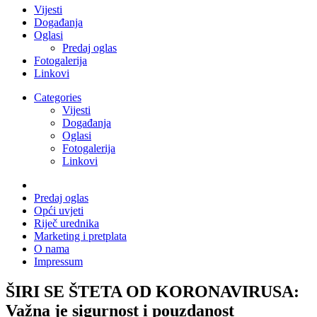
Vijesti
Događanja
Oglasi
Predaj oglas
Fotogalerija
Linkovi
Categories
Vijesti
Događanja
Oglasi
Fotogalerija
Linkovi
Predaj oglas
Opći uvjeti
Riječ urednika
Marketing i pretplata
O nama
Impressum
ŠIRI SE ŠTETA OD KORONAVIRUSA:
Važna je sigurnost i pouzdanost